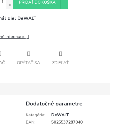
PRIDAŤ DO KOŠÍKA
inál diel DeWALT
lné informácie
AČ
OPÝTAŤ SA
ZDIEĽAŤ
Dodatočné parametre
Kategória
:
DeWALT
EAN
:
5025537287040