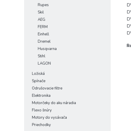
D
Rupes
D
Skil
D
AEG
D
FERM
D
Einhell
Dremel
R
Husqvarna
Stihl
LAGON
Ložiská
Spínače
Odrušovacie filtre
Elektronika
Motorčeky do aku náradia
Flexo šnúry
Motory do vysávača
Priechodky