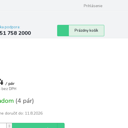
 poriadok
Hodnotenie obchodu
Prihlásenie
cka podpora:
Nákupný
Prázdny košík
51 758 2000
košík
4
/ pár
8 bez DPH
tková
ladom
(4 pár)
e doručiť do:
11.8.2026