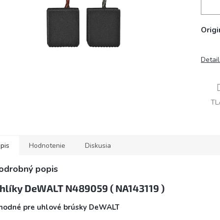
Orig
Detai
TL
pis
Hodnotenie
Diskusia
odrobný popis
hlíky DeWALT N489059 ( NA143119 )
hodné pre uhlové brúsky DeWALT