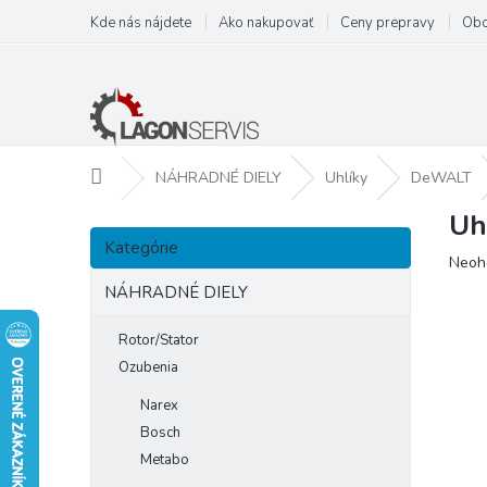
Prejsť
Kde nás nájdete
Ako nakupovať
Ceny prepravy
Obc
na
obsah
Domov
NÁHRADNÉ DIELY
Uhlíky
DeWALT
Uh
B
Preskočiť
o
Kategórie
kategórie
Prie
Neoh
č
hodn
n
NÁHRADNÉ DIELY
prod
ý
je
p
Rotor/Stator
0,0
a
z
Ozubenia
5
n
Narex
hviezd
e
Bosch
l
Metabo