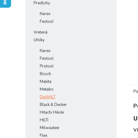
Predlohy
Narex
Festool
Vretená
Uhlíky
Narex
Festool
Protool
Bosch
Makita
Metabo
Po
DeWALT
Black & Decker
P
Hitachi Hikoki
U
HILTI
Milwaukee
V
Flex