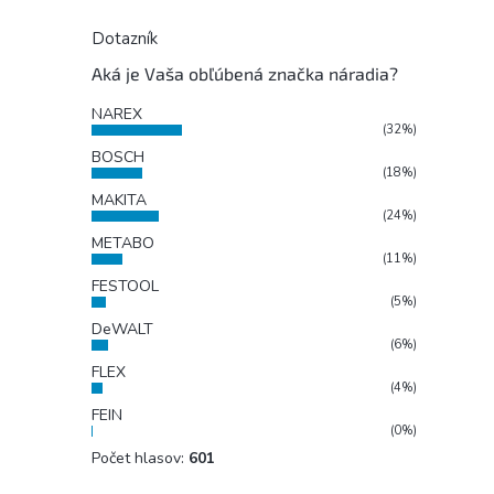
Dotazník
Aká je Vaša obľúbená značka náradia?
NAREX
(32%)
BOSCH
(18%)
MAKITA
(24%)
METABO
(11%)
FESTOOL
(5%)
DeWALT
(6%)
FLEX
(4%)
FEIN
(0%)
Počet hlasov:
601