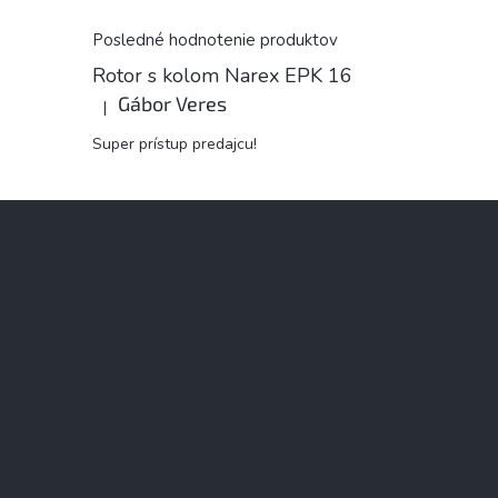
Posledné hodnotenie produktov
Rotor s kolom Narex EPK 16
Gábor Veres
|
Hodnotenie produktu je 5 z 5 hviezdičiek.
Super prístup predajcu!
Z
á
p
ä
t
i
e