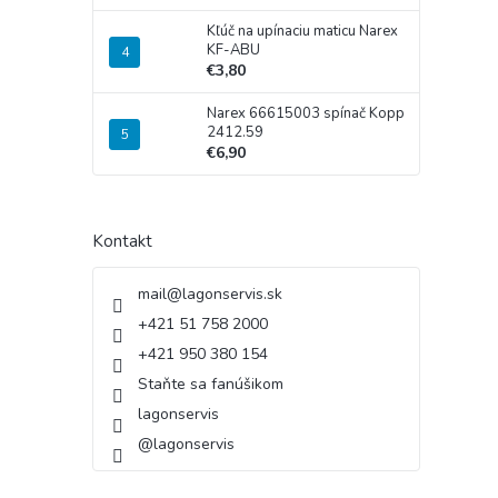
Kľúč na upínaciu maticu Narex
KF-ABU
€3,80
Narex 66615003 spínač Kopp
2412.59
€6,90
Kontakt
mail
@
lagonservis.sk
+421 51 758 2000
+421 950 380 154
Staňte sa fanúšikom
lagonservis
@lagonservis