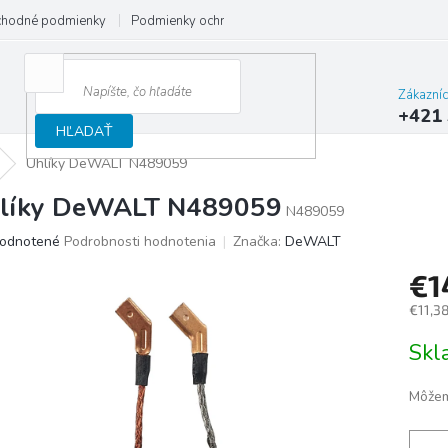
hodné podmienky
Podmienky ochrany osobných údajov
Reklamačný
Zákazní
+421 
HĽADAŤ
Uhlíky DeWALT N489059
líky DeWALT N489059
N489059
merné
odnotené
Podrobnosti hodnotenia
Značka:
DeWALT
otenie
€1
uktu
€11,3
Jedno
Sk
cena:
ičiek.
Môžem