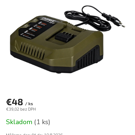
je
0,0
z
5
hviezdičiek.
€48
/ ks
€39,02 bez DPH
Jednotková
Skladom
(1 ks)
cena: