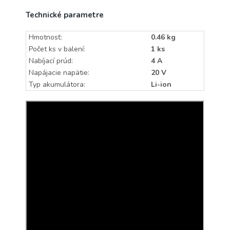
Technické parametre
Hmotnosť:
0.46 kg
Počet ks v balení:
1 ks
Nabíjací prúd:
4 A
Napájacie napätie:
20 V
Typ akumulátora:
Li-ion