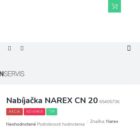
Prejsť
Nákupný
na
košík
obsah
Nabíjačka NAREX CN 20
65405736
AKCIA
NOVINKA
TIP
Značka:
Narex
Priemerné
Neohodnotené
Podrobnosti hodnotenia
hodnotenie
produktu