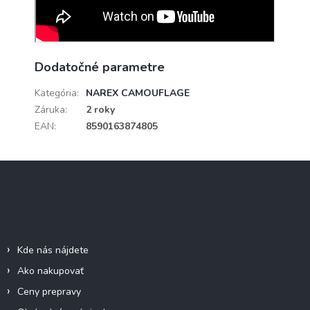
Dodatočné parametre
Kategória
:
NAREX CAMOUFLAGE
Záruka
:
2 roky
EAN
:
8590163874805
Z
á
p
ä
Informácie pre vás
t
i
Kde nás nájdete
e
Ako nakupovať
Ceny prepravy