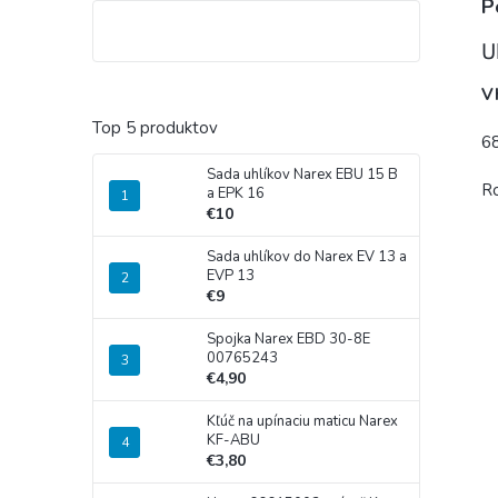
P
U
V
Top 5 produktov
6
Sada uhlíkov Narex EBU 15 B
R
a EPK 16
€10
Sada uhlíkov do Narex EV 13 a
EVP 13
€9
Spojka Narex EBD 30-8E
00765243
€4,90
Kľúč na upínaciu maticu Narex
KF-ABU
€3,80