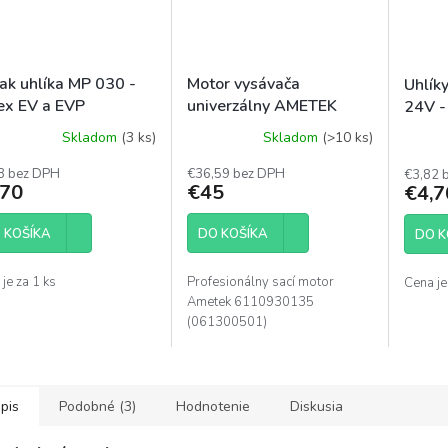
iak uhlíka MP 030 -
Motor vysávača
Uhlíky
ex EV a EVP
univerzálny AMETEK
24V 
1000 W
Skladom
(3 ks)
Skladom
(>10 ks)
Prieme
hodnot
8 bez DPH
€36,59 bez DPH
€3,82 
produk
,70
€45
€4,7
je
5,0
 KOŠÍKA
DO KOŠÍKA
z
DO K
5
hviezdi
je za 1 ks
Profesionálny sací motor
Cena je
Ametek 6110930135
(061300501)
pis
Podobné (3)
Hodnotenie
Diskusia