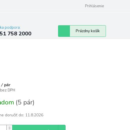
 poriadok
Hodnotenie obchodu
Prihlásenie
cka podpora:
Nákupný
Prázdny košík
51 758 2000
košík
5
/ pár
 bez DPH
tková
ladom
(5 pár)
e doručiť do:
11.8.2026