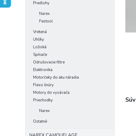
Predlohy
Narex
Festool
Vretená
Uhlíky
Ložiská
Spínače
Odrušovacie filtre
Elektronika
Motorčeky do aku náradia
Flexo šnúry
Motory do vysávača
Súv
Priechodky
Narex
Ostatné
NAREX CAMOUFLAGE