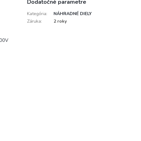
Dodatočné parametre
Kategória
:
NÁHRADNÉ DIELY
Záruka
:
2 roky
000V