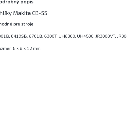
odrobný popis
hlíky Makita CB-55
hodné pre stroje:
801B, 8419SB, 6701B, 6300T, UH6300, UH4500, JR3000VT, JR3
ozmer: 5 x 8 x 12 mm