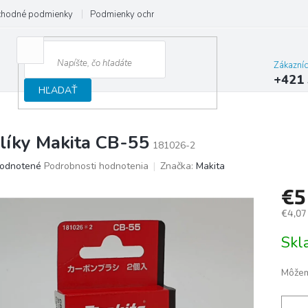
hodné podmienky
Podmienky ochrany osobných údajov
Reklamačný
Zákazní
+421 
HĽADAŤ
líky Makita CB-55
181026-2
merné
odnotené
Podrobnosti hodnotenia
Značka:
Makita
otenie
€
uktu
€4,07
Jedno
Sk
cena:
ičiek.
Môžem