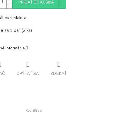
PRIDAŤ DO KOŠÍKA
ál diel Makita
e za 1 pár (2 ks)
lné informácie
AČ
OPÝTAŤ SA
ZDIEĽAŤ
Kód:
8825