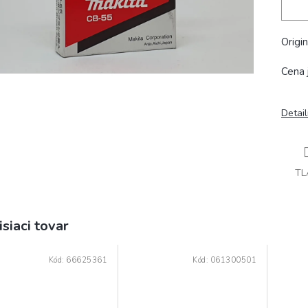
Origin
Cena j
Detai
TL
isiaci tovar
Kód:
66625361
Kód:
061300501