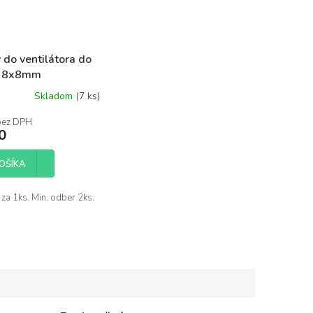
 do ventilátora do
- 8x8mm
Skladom
(7 ks)
rné
enie
bez DPH
tu
0
OŠÍKA
čiek.
 za 1ks. Min. odber 2ks.