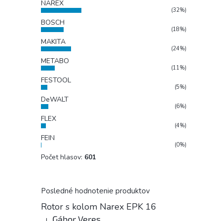
NAREX
(32%)
BOSCH
(18%)
MAKITA
(24%)
METABO
(11%)
FESTOOL
(5%)
DeWALT
(6%)
FLEX
(4%)
FEIN
(0%)
Počet hlasov:
601
Posledné hodnotenie produktov
Rotor s kolom Narex EPK 16
Gábor Veres
|