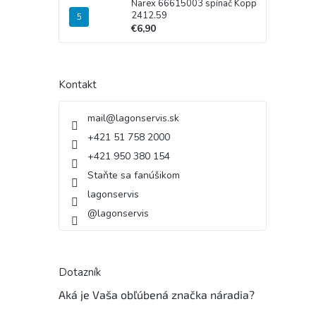
Narex 66615003 spínač Kopp
2412.59
€6,90
Kontakt
mail
@
lagonservis.sk
+421 51 758 2000
+421 950 380 154
Staňte sa fanúšikom
lagonservis
@lagonservis
Dotazník
Aká je Vaša obľúbená značka náradia?