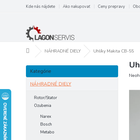
Prejsť
Kde nás nájdete
Ako nakupovať
Ceny prepravy
Obc
na
obsah
Domov
NÁHRADNÉ DIELY
Uhlíky Makita CB-55
Uh
B
Preskočiť
o
Kategórie
kategórie
Prie
Neoh
č
hodn
n
NÁHRADNÉ DIELY
prod
ý
je
p
Rotor/Stator
0,0
a
z
Ozubenia
5
n
Narex
hviezd
e
Bosch
l
Metabo