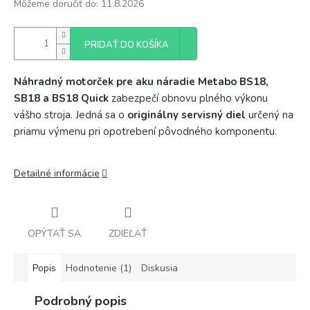
Môžeme doručiť do:
11.8.2026
PRIDAŤ DO KOŠÍKA
Náhradný motorček pre aku náradie Metabo BS18,
SB18 a BS18 Quick
zabezpečí obnovu plného výkonu
vášho stroja. Jedná sa o
originálny servisný diel
určený na
priamu výmenu pri opotrebení pôvodného komponentu.
Detailné informácie
OPÝTAŤ SA
ZDIEĽAŤ
Popis
Hodnotenie (1)
Diskusia
Podrobný popis