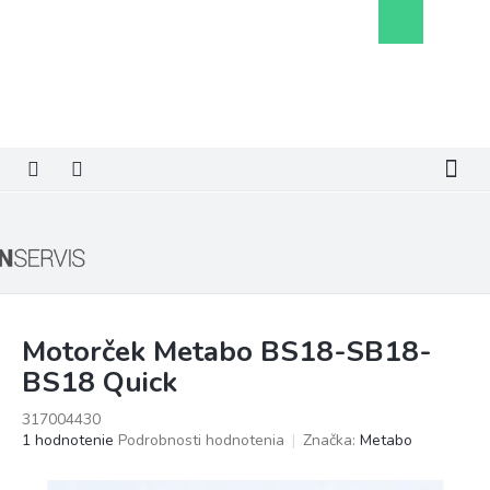
Prejsť
Nákupný
na
košík
obsah
Motorček Metabo BS18-SB18-
BS18 Quick
317004430
Priemerné
1 hodnotenie
Podrobnosti hodnotenia
Značka:
Metabo
hodnotenie
produktu