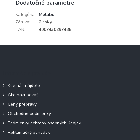
Dodatočné parametre
Kategória
:
Metabo
Záruka
:
2 roky
EAN
:
4007430297488
Z
á
p
ä
Informácie pre vás
t
i
Kde nás nájdete
e
Ako nakupovať
Ceny prepravy
Obchodné podmienky
Podmienky ochrany osobných údajov
Reklamačný poriadok