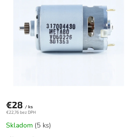
je
5,0
z
5
hviezdičiek.
€28
/ ks
€22,76 bez DPH
Jednotková
Skladom
(5 ks)
cena: