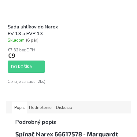
Sada uhlíkov do Narex
EV 13 a EVP 13
Skladom
(6 pár)
Priemerné
hodnotenie
€7,32 bez DPH
produktu
€9
je
4,2
DO KOŠÍKA
z
5
hviezdičiek.
Cena je za sadu (2ks)
Popis
Hodnotenie
Diskusia
Podrobný popis
Spínač
Narex
66617578 - Marquardt