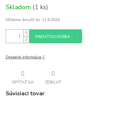
Jednotková
Skladom
(1 ks)
cena:
Môžeme doručiť do:
11.8.2026
PRIDAŤ DO KOŠÍKA
Detailné informácie
OPÝTAŤ SA
ZDIEĽAŤ
Súvisiaci tovar