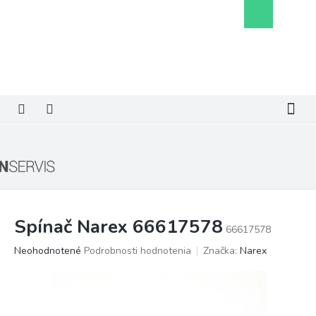
Prejsť
Nákupný
na
košík
obsah
Spínač Narex 66617578
66617578
Priemerné
Neohodnotené
Podrobnosti hodnotenia
Značka:
Narex
hodnotenie
produktu
je
0,0