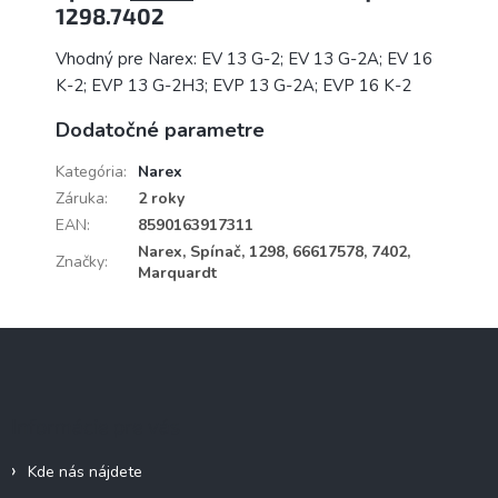
1298.7402
Vhodný pre Narex:
EV 13 G-2; EV 13 G-2A; EV 16
K-2; EVP 13 G-2H3; EVP 13 G-2A; EVP 16 K-2
Dodatočné parametre
Kategória
:
Narex
Záruka
:
2 roky
EAN
:
8590163917311
Narex, Spínač, 1298, 66617578, 7402,
Značky
:
Marquardt
Z
á
p
ä
Informácie pre vás
t
i
Kde nás nájdete
e