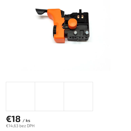
z
5
hviezdičiek.
€18
/ ks
€14,63 bez DPH