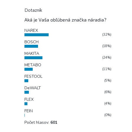
Dotazník
Aká je Vaša obľúbená značka náradia?
NAREX
(32%)
BOSCH
(18%)
MAKITA
(24%)
METABO
(11%)
FESTOOL
(5%)
DeWALT
(6%)
FLEX
(4%)
FEIN
(0%)
Počet hlasov:
601