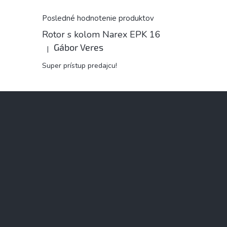
Posledné hodnotenie produktov
Rotor s kolom Narex EPK 16
Gábor Veres
|
Hodnotenie produktu je 5 z 5 hviezdičiek.
Super prístup predajcu!
Z
á
p
ä
t
i
e