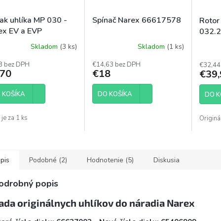
iak uhlíka MP 030 -
Spínač Narex 66617578
Rotor
ex EV a EVP
032.
Skladom
(3 ks)
Skladom
(1 ks)
8 bez DPH
€14,63 bez DPH
€32,44
,70
€18
€39,
 KOŠÍKA
DO KOŠÍKA
DO K
je za 1 ks
Origin
pis
Podobné (2)
Hodnotenie (5)
Diskusia
odrobný popis
ada originálnych uhlíkov do náradia Narex