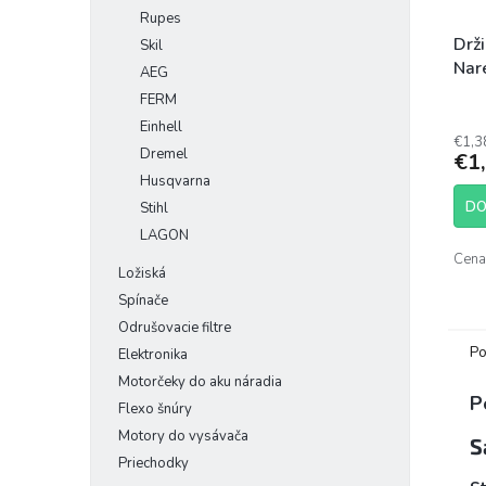
Rupes
Drž
Skil
Nar
AEG
FERM
Einhell
€1,3
Dremel
€1
Husqvarna
DO
Stihl
LAGON
Cena 
Ložiská
Spínače
Odrušovacie filtre
Po
Elektronika
Motorčeky do aku náradia
P
Flexo šnúry
Motory do vysávača
S
Priechodky