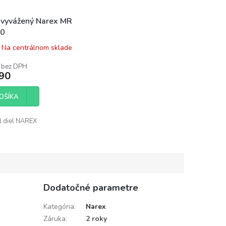
 vyvážený Narex MR
20
Na centrálnom sklade
 bez DPH
90
OŠÍKA
ál diel NAREX
Dodatočné parametre
Kategória
:
Narex
Záruka
:
2 roky