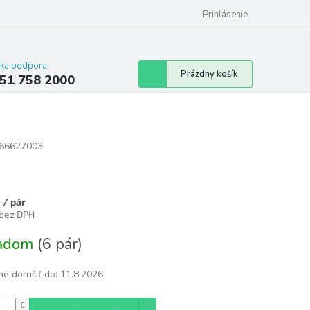
 poriadok
Hodnotenie obchodu
Prihlásenie
cka podpora:
Nákupný
Prázdny košík
51 758 2000
košík
66627003
9
/ pár
 bez DPH
tková
ladom
(6 pár)
e doručiť do:
11.8.2026