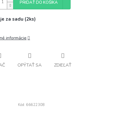
PRIDAŤ DO KOŠÍKA
je za sadu (2ks)
lné informácie
AČ
OPÝTAŤ SA
ZDIEĽAŤ
Kód:
66622308