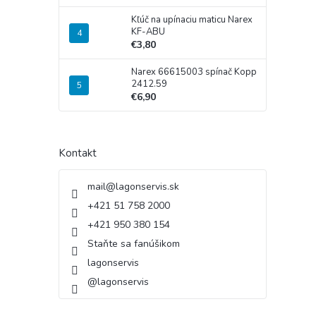
Kľúč na upínaciu maticu Narex
KF-ABU
€3,80
Narex 66615003 spínač Kopp
2412.59
€6,90
Kontakt
mail
@
lagonservis.sk
+421 51 758 2000
+421 950 380 154
Staňte sa fanúšikom
lagonservis
@lagonservis