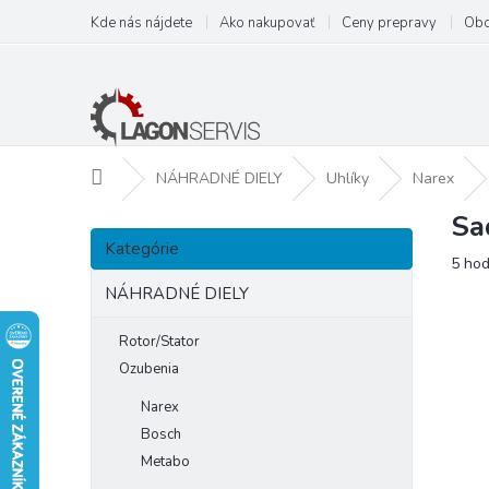
Prejsť
Kde nás nájdete
Ako nakupovať
Ceny prepravy
Obc
na
obsah
Domov
NÁHRADNÉ DIELY
Uhlíky
Narex
Sa
B
Preskočiť
o
Kategórie
kategórie
Prie
5 hod
č
hodn
n
NÁHRADNÉ DIELY
prod
ý
je
p
Rotor/Stator
4,2
a
z
Ozubenia
5
n
Narex
hviezd
e
Bosch
l
Metabo