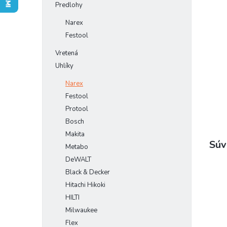
Predlohy
Narex
Festool
Vretená
Uhlíky
Narex
Festool
Protool
Bosch
Makita
Súv
Metabo
DeWALT
Black & Decker
Hitachi Hikoki
HILTI
Milwaukee
Flex