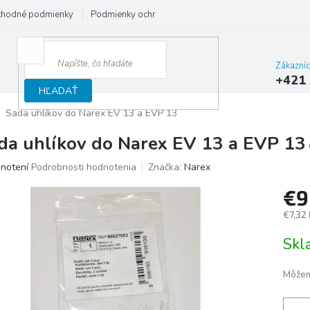
hodné podmienky
Podmienky ochrany osobných údajov
Reklamačný
Zákazní
+421 
HĽADAŤ
Sada uhlíkov do Narex EV 13 a EVP 13
da uhlíkov do Narex EV 13 a EVP 13
merné
notení
Podrobnosti hodnotenia
Značka:
Narex
otenie
€
uktu
€7,32
Jedno
Sk
cena:
ičiek.
Môžem