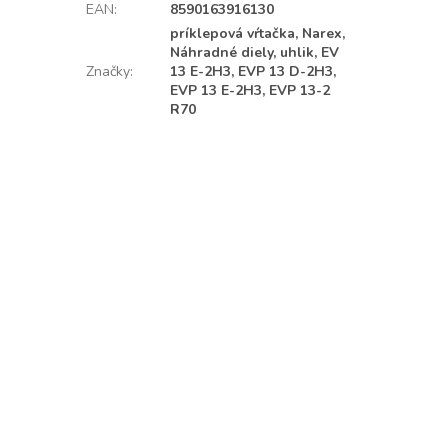
EAN
:
8590163916130
príklepová vŕtačka, Narex,
Náhradné diely, uhlik, EV
Značky
:
13 E-2H3, EVP 13 D-2H3,
EVP 13 E-2H3, EVP 13-2
R70