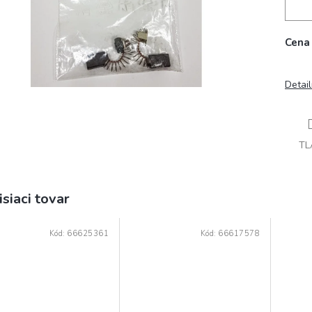
Cena 
Detai
TL
isiaci tovar
Kód:
66625361
Kód:
66617578