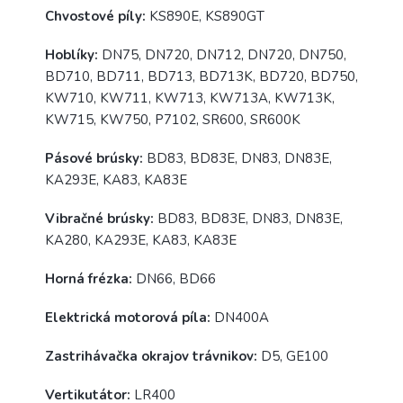
Chvostové píly:
KS890E, KS890GT
Hoblíky:
DN75, DN720, DN712, DN720, DN750,
BD710, BD711, BD713, BD713K, BD720, BD750,
KW710, KW711, KW713, KW713A, KW713K,
KW715, KW750, P7102, SR600, SR600K
Pásové brúsky:
BD83, BD83E, DN83, DN83E,
KA293E, KA83, KA83E
Vibračné brúsky:
BD83, BD83E, DN83, DN83E,
KA280, KA293E, KA83, KA83E
Horná frézka:
DN66, BD66
Elektrická motorová píla:
DN400A
Zastrihávačka okrajov trávnikov:
D5, GE100
Vertikutátor:
LR400