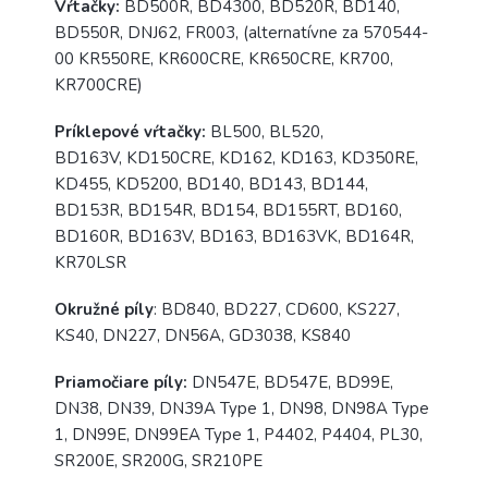
Vŕtačky:
BD500R, BD4300, BD520R, BD140,
BD550R, DNJ62, FR003, (alternatívne za 570544-
00 KR550RE, KR600CRE, KR650CRE, KR700,
KR700CRE)
Príklepové vŕtačky:
BL500, BL520,
BD163V, KD150CRE, KD162, KD163, KD350RE,
KD455, KD5200, BD140, BD143, BD144,
BD153R, BD154R, BD154, BD155RT, BD160,
BD160R, BD163V, BD163, BD163VK, BD164R,
KR70LSR
Okružné píly
: BD840, BD227, CD600, KS227,
KS40, DN227, DN56A, GD3038, KS840
Priamočiare píly:
DN547E, BD547E, BD99E,
DN38, DN39, DN39A Type 1, DN98, DN98A Type
1, DN99E, DN99EA Type 1, P4402, P4404, PL30,
SR200E, SR200G, SR210PE