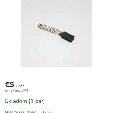
0,0
z
5
hviezdičiek.
€5
/ pár
€4,07 bez DPH
Jednotková
Skladom
(1 pár)
cena:
Môžeme doručiť do:
11.8.2026