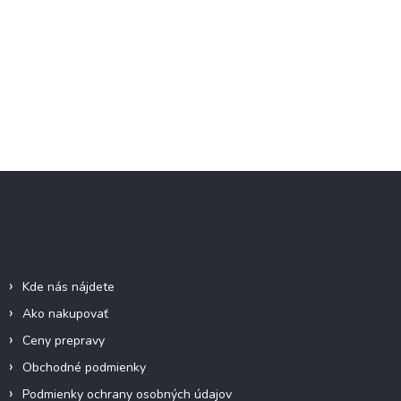
Z
á
p
ä
Informácie pre vás
t
i
Kde nás nájdete
e
Ako nakupovať
Ceny prepravy
Obchodné podmienky
Podmienky ochrany osobných údajov