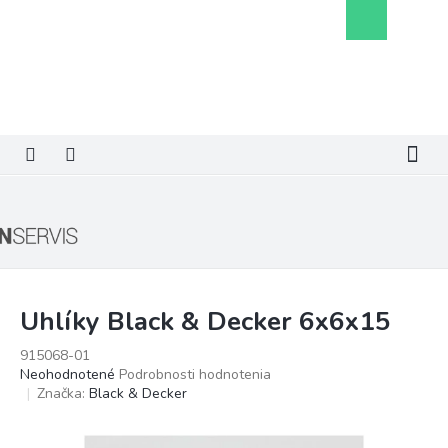
Prejsť
Nákupný
na
košík
obsah
Uhlíky Black & Decker 6x6x15
915068-01
Priemerné
Neohodnotené
Podrobnosti hodnotenia
hodnotenie
Značka:
Black & Decker
produktu
je