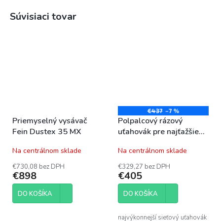
Súvisiaci tovar
€437
–7 %
Priemyselný vysávač
Polpalcový rázový
Fein Dustex 35 MX
uťahovák pre najťažšie
nasadenie Narex ESR
Na centrálnom sklade
Na centrálnom sklade
800 (T-Loc)
€730,08 bez DPH
€329,27 bez DPH
€898
€405
DO KOŠÍKA
DO KOŠÍKA
najvýkonnejší sieťový uťahovák