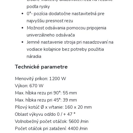
podľa rysky
0°- pozícia dodatočne nastaviteľná pre
najvyššiu presnosť rezu
Možnosť odsávania pomocou pripojenia
univerzálneho odsávača
Jemné nastavenie stroja pri nasadzovaní na
vodiace koľajnice bez potreby použitia
náradia
Technické parametre
Menovitý príkon: 1200 W
Výkon: 670 W
Max. hĺbka rezu pri 90°: 55 mm
Max. hĺbka rezu pri 45°: 39 mm
Pílový kotúč Ø x vŕtanie: 160 x 20 mm
Oblasť výkyvu od/do‌ 0 / + 47 °
Voľnobežný počet otáčok: 5600 /min
Počet otáčok pri zaťažení: 4400 /min