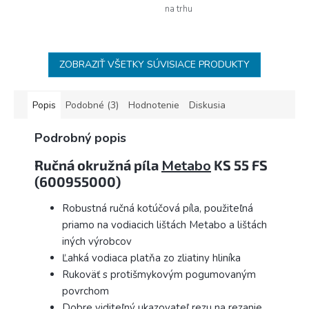
na trhu
ZOBRAZIŤ VŠETKY SÚVISIACE PRODUKTY
Popis
Podobné (3)
Hodnotenie
Diskusia
Podrobný popis
Ručná okružná píla
Metabo
KS 55 FS
(600955000)
Robustná ručná kotúčová píla, použiteľná
priamo na vodiacich lištách Metabo a lištách
iných výrobcov
Ľahká vodiaca platňa zo zliatiny hliníka
Rukoväť s protišmykovým pogumovaným
povrchom
Dobre viditeľný ukazovateľ rezu na rezanie