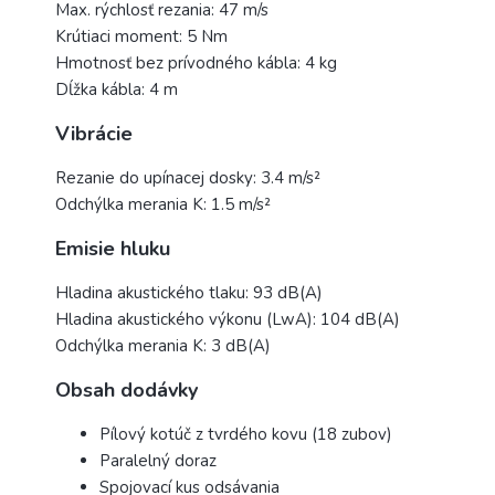
Max. rýchlosť rezania: 47 m/s
Krútiaci moment: 5 Nm
Hmotnosť bez prívodného kábla: 4 kg
Dĺžka kábla: 4 m
Vibrácie
Rezanie do upínacej dosky: 3.4 m/s²
Odchýlka merania K: 1.5 m/s²
Emisie hluku
Hladina akustického tlaku: 93 dB(A)
Hladina akustického výkonu (LwA): 104 dB(A)
Odchýlka merania K: 3 dB(A)
Obsah dodávky
Pílový kotúč z tvrdého kovu (18 zubov)
Paralelný doraz
Spojovací kus odsávania