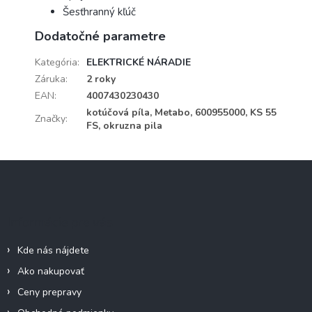
Šesťhranný kľúč
Dodatočné parametre
Kategória
:
ELEKTRICKÉ NÁRADIE
Záruka
:
2 roky
EAN
:
4007430230430
kotúčová píla, Metabo, 600955000, KS 55
Značky
:
FS, okruzna pila
Z
á
p
ä
Informácie pre vás
t
i
Kde nás nájdete
e
Ako nakupovať
Ceny prepravy