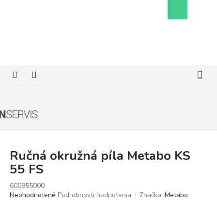
Prejsť
Nákupný
na
košík
obsah
Ručná okružná píla Metabo KS
55 FS
600955000
Priemerné
Neohodnotené
Podrobnosti hodnotenia
Značka:
Metabo
hodnotenie
produktu