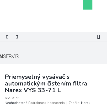
Prejsť
Nákupný
na
košík
obsah
Priemyselný vysávač s
automatickým čistením filtra
Narex VYS 33-71 L
65404591
Priemerné
Neohodnotené
Podrobnosti hodnotenia
Značka:
Narex