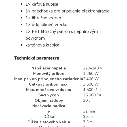
1× kefová hubica
1× priechodka pre pripojenie elektronáradia
1× filtračné vrecko
1× odpadkové vrecko
1× PET filtračný patrón s nepriľnavým
povrchom
kartónová krabica
Technické parametre
Napájacie napätie
220–240 V
Menovitý príkon
1 250 W
Max. príkon pripojeného zariadenia
2 400 W
Celkový príkon max.
3 600 W
Max. množstvo vzduchu
4 500 l/min
Sací výkon
25 000 Pa
Objem nádoby
30 l
Nasávacia hadica
ø
32 mm
Dĺžka
3,5 m
Dĺžka sieťového kábla
7,5 m