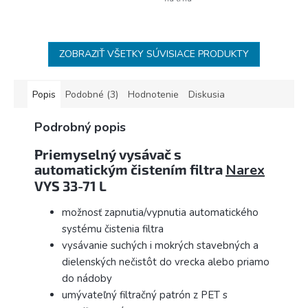
ZOBRAZIŤ VŠETKY SÚVISIACE PRODUKTY
Popis
Podobné (3)
Hodnotenie
Diskusia
Podrobný popis
Priemyselný vysávač s
automatickým čistením filtra
Narex
VYS 33-71 L
možnosť zapnutia/vypnutia automatického
systému čistenia filtra
vysávanie suchých i mokrých stavebných a
dielenských nečistôt do vrecka alebo priamo
do nádoby
umývateľný filtračný patrón z PET s