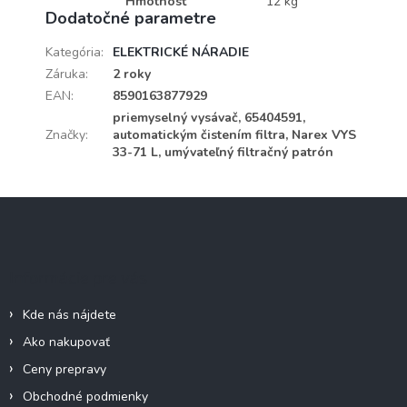
Hmotnosť
12 kg
Dodatočné parametre
Kategória
:
ELEKTRICKÉ NÁRADIE
Záruka
:
2 roky
EAN
:
8590163877929
priemyselný vysávač, 65404591,
Značky
:
automatickým čistením filtra, Narex VYS
33-71 L, umývateľný filtračný patrón
Z
á
p
ä
Informácie pre vás
t
i
Kde nás nájdete
e
Ako nakupovať
Ceny prepravy
Obchodné podmienky