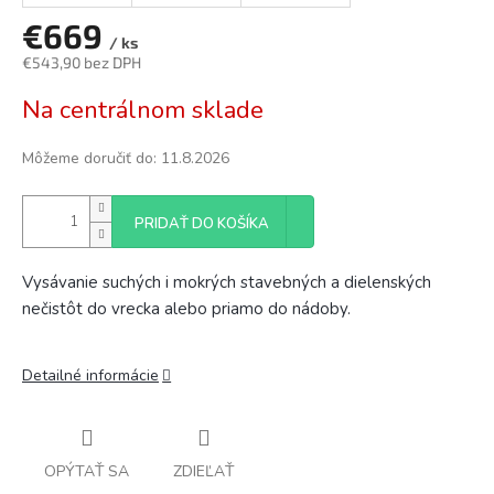
€669
/ ks
€543,90 bez DPH
Jednotková
Na centrálnom sklade
cena:
Môžeme doručiť do:
11.8.2026
PRIDAŤ DO KOŠÍKA
Vysávanie suchých i mokrých stavebných a dielenských
nečistôt do vrecka alebo priamo do nádoby.
Detailné informácie
OPÝTAŤ SA
ZDIEĽAŤ