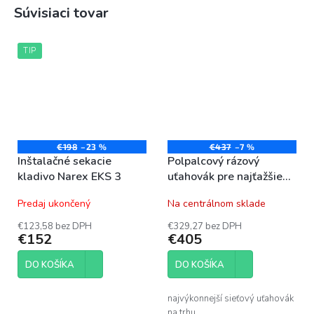
Súvisiaci tovar
TIP
€198
–23 %
€437
–7 %
Inštalačné sekacie
Polpalcový rázový
kladivo Narex EKS 3
uťahovák pre najťažšie
nasadenie Narex ESR
Predaj ukončený
Na centrálnom sklade
800 (T-Loc)
€123,58 bez DPH
€329,27 bez DPH
€152
€405
DO KOŠÍKA
DO KOŠÍKA
najvýkonnejší sieťový uťahovák
na trhu