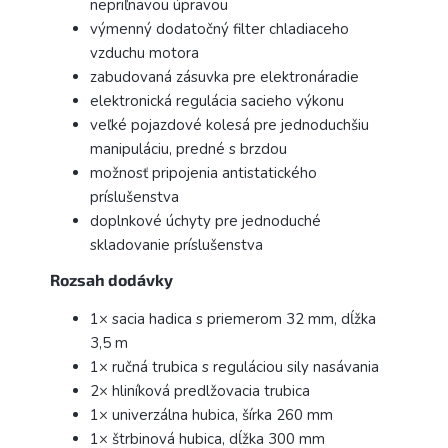
nepriľnavou úpravou
výmenný dodatočný filter chladiaceho
vzduchu motora
zabudovaná zásuvka pre elektronáradie
elektronická regulácia sacieho výkonu
veľké pojazdové kolesá pre jednoduchšiu
manipuláciu, predné s brzdou
možnosť pripojenia antistatického
príslušenstva
doplnkové úchyty pre jednoduché
skladovanie príslušenstva
Rozsah dodávky
1× sacia hadica s priemerom 32 mm, dĺžka
3,5 m
1× ručná trubica s reguláciou sily nasávania
2× hliníková predlžovacia trubica
1× univerzálna hubica, šírka 260 mm
1× štrbinová hubica, dĺžka 300 mm