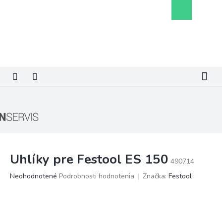
Prejsť
Nákupný
na
košík
obsah
Uhlíky pre Festool ES 150
490714
Priemerné
Neohodnotené
Podrobnosti hodnotenia
Značka:
Festool
hodnotenie
produktu
je
0,0