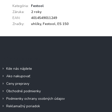
Kategória
:
Festool
Záruka
:
2 roky
EAN
:
4014549011249
Značky
:
uhlíky, Festool, ES 150
Z
á
p
ä
Informácie pre vás
t
i
Kde nás nájdete
e
Ako nakupovať
Ceny prepravy
Obchodné podmienky
Podmienky ochrany osobných údajov
Reklamačný poriadok