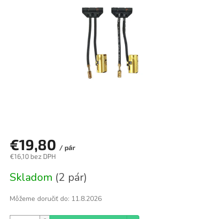
z
5
hviezdičiek.
€19,80
/ pár
€16,10 bez DPH
Jednotková
Skladom
(2 pár)
cena:
Môžeme doručiť do:
11.8.2026