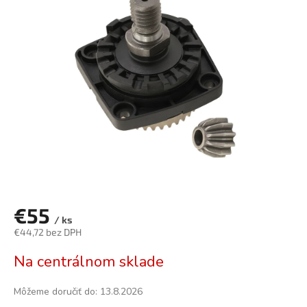
0,0
z
5
hviezdičiek.
€55
/ ks
€44,72 bez DPH
Jednotková
Na centrálnom sklade
cena:
Môžeme doručiť do:
13.8.2026