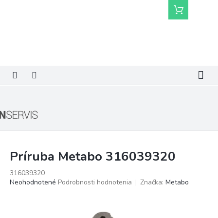
Prejsť
Nákupný
na
košík
obsah
Príruba Metabo 316039320
316039320
Priemerné
Neohodnotené
Podrobnosti hodnotenia
Značka:
Metabo
hodnotenie
produktu
je