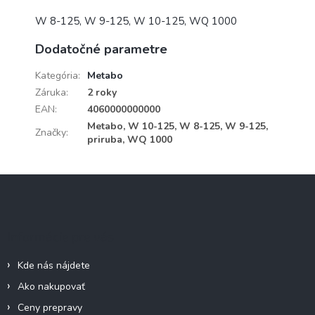
W 8-125, W 9-125, W 10-125, WQ 1000
Dodatočné parametre
Kategória
:
Metabo
Záruka
:
2 roky
EAN
:
4060000000000
Metabo, W 10-125, W 8-125, W 9-125,
Značky
:
priruba, WQ 1000
Z
á
p
ä
Informácie pre vás
t
i
Kde nás nájdete
e
Ako nakupovať
Ceny prepravy