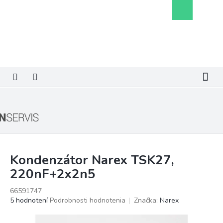
Prejsť
Nákupný
na
košík
obsah
Kondenzátor Narex TSK27,
220nF+2x2n5
66591747
Priemerné
5 hodnotení
Podrobnosti hodnotenia
Značka:
Narex
hodnotenie
produktu