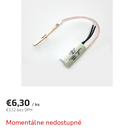
je
5,0
z
5
hviezdičiek.
€6,30
/ ks
€5,12 bez DPH
Jednotková
Momentálne nedostupné
cena: