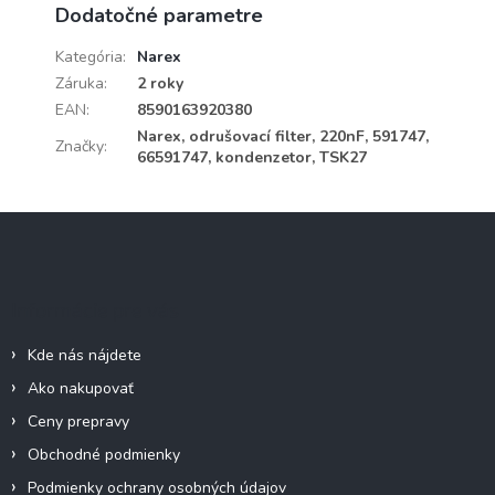
Dodatočné parametre
Kategória
:
Narex
Záruka
:
2 roky
EAN
:
8590163920380
Narex, odrušovací filter, 220nF, 591747,
Značky
:
66591747, kondenzetor, TSK27
Z
á
p
ä
Informácie pre vás
t
i
Kde nás nájdete
e
Ako nakupovať
Ceny prepravy
Obchodné podmienky
Podmienky ochrany osobných údajov