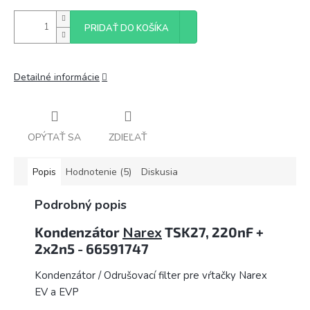
PRIDAŤ DO KOŠÍKA
Detailné informácie
OPÝTAŤ SA
ZDIEĽAŤ
Popis
Hodnotenie (5)
Diskusia
Podrobný popis
Kondenzátor
Narex
TSK27, 220nF +
2x2n5 - 66591747
Kondenzátor / Odrušovací filter pre vŕtačky Narex
EV a EVP