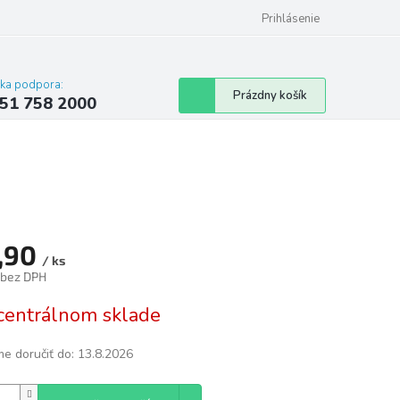
 poriadok
Hodnotenie obchodu
Prihlásenie
cka podpora:
Nákupný
Prázdny košík
51 758 2000
košík
,90
/ ks
 bez DPH
tková
centrálnom sklade
e doručiť do:
13.8.2026