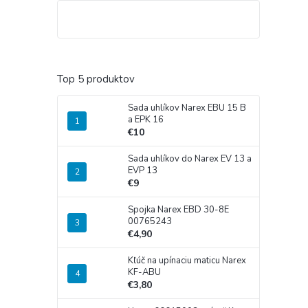
Top 5 produktov
Sada uhlíkov Narex EBU 15 B
a EPK 16
€10
Sada uhlíkov do Narex EV 13 a
EVP 13
€9
Spojka Narex EBD 30-8E
00765243
€4,90
Kľúč na upínaciu maticu Narex
KF-ABU
€3,80