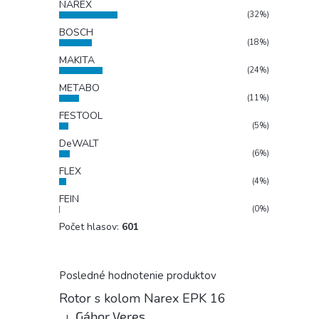
NAREX
(32%)
BOSCH
(18%)
MAKITA
(24%)
METABO
(11%)
FESTOOL
(5%)
DeWALT
(6%)
FLEX
(4%)
FEIN
(0%)
Počet hlasov:
601
Posledné hodnotenie produktov
Rotor s kolom Narex EPK 16
Gábor Veres
|