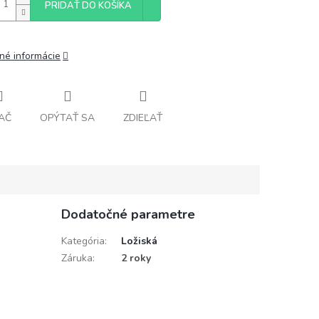
PRIDAŤ DO KOŠÍKA
lné informácie
AČ
OPÝTAŤ SA
ZDIEĽAŤ
Dodatočné parametre
Kategória
:
Ložiská
Záruka
:
2 roky