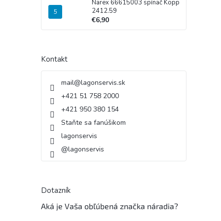
Narex 66615003 spínač Kopp
2412.59
€6,90
Kontakt
mail
@
lagonservis.sk
+421 51 758 2000
+421 950 380 154
Staňte sa fanúšikom
lagonservis
@lagonservis
Dotazník
Aká je Vaša obľúbená značka náradia?