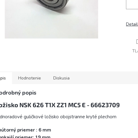
Detai
TL
pis
Hodnotenie
Diskusia
odrobný popis
ožisko NSK 626 T1X ZZ1 MC5 E - 66623709
dnoradové guličkové ložisko obojstranne kryté plechom
nútorný priemer :
6 mm
nkajší priemer:
19 mm