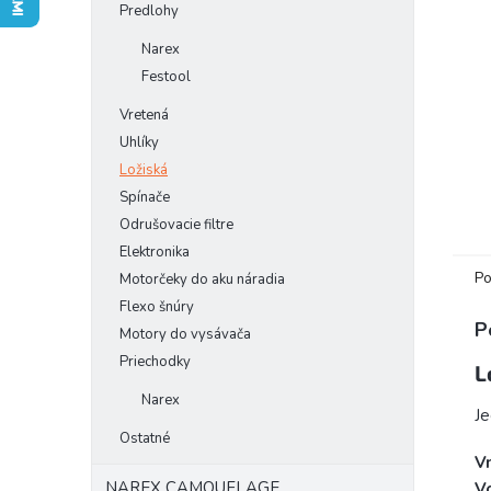
Predlohy
Narex
Festool
Vretená
Uhlíky
Ložiská
Spínače
Odrušovacie filtre
Elektronika
Po
Motorčeky do aku náradia
Flexo šnúry
P
Motory do vysávača
Priechodky
L
Narex
Je
Ostatné
V
NAREX CAMOUFLAGE
Vo