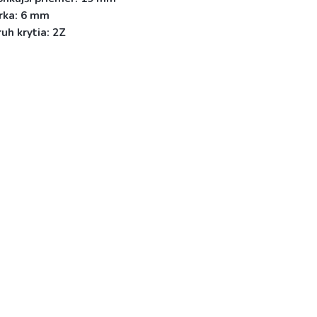
rka:
6 mm
uh krytia:
2Z