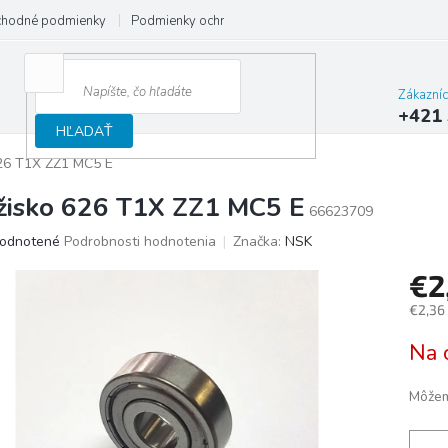
hodné podmienky
Podmienky ochrany osobných údajov
Reklamačný
Zákazní
+421 
HĽADAŤ
626 T1X ZZ1 MC5 E
žisko 626 T1X ZZ1 MC5 E
66623709
merné
odnotené
Podrobnosti hodnotenia
Značka:
NSK
otenie
€2
uktu
€2,36
Jedno
Na 
cena:
ičiek.
Môžem