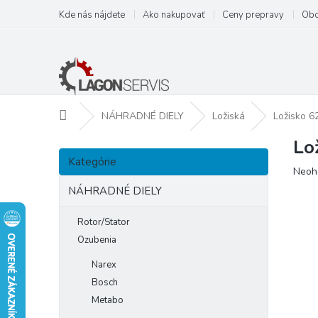
Prejsť
Kde nás nájdete
Ako nakupovať
Ceny prepravy
Obc
na
obsah
Domov
NÁHRADNÉ DIELY
Ložiská
Ložisko 
Lo
B
Preskočiť
o
Kategórie
kategórie
Prie
Neoh
č
hodn
n
NÁHRADNÉ DIELY
prod
ý
je
p
Rotor/Stator
0,0
a
z
Ozubenia
5
n
Narex
hviezd
e
Bosch
l
Metabo