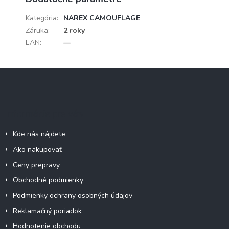
Kategória
:
NAREX CAMOUFLAGE
Záruka
:
2 roky
EAN
:
—
Z
á
p
ä
Informácie pre vás
t
i
Kde nás nájdete
e
Ako nakupovať
Ceny prepravy
Obchodné podmienky
Podmienky ochrany osobných údajov
Reklamačný poriadok
Hodnotenie obchodu