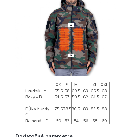
XS
S
M
L
XL
XXL
Hrudník -A
55,5
58
60,5
63
65,5
68
Boky - B
54,5
57
59,5
62
64,5
67
Dĺžka bundy -
75,5
78,5
80,5
83
83,5
88
C
Ramená - D
50
52
54
56
58
60
Dodatočné parametre