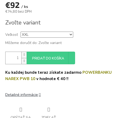
€92
/ ks
€74,80 bez DPH
Jednotková
Zvoľte variant
cena:
Veľkosť
Môžeme doručiť do:
Zvoľte variant
PRIDAŤ DO KOŠÍKA
Ku každej bunde teraz získate zadarmo
POWERBANKU
NAREX PWB 10
v hodnote € 40 !!
Detailné informácie
OPÝTAŤ SA
ZDIEĽAŤ