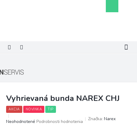
Prejsť
Nákupný
na
košík
obsah
Vyhrievaná bunda NAREX CHJ
AKCIA
NOVINKA
TIP
Značka:
Narex
Priemerné
Neohodnotené
Podrobnosti hodnotenia
hodnotenie
produktu