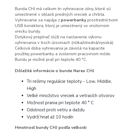
Bunda CHJ má celkom tri vyhrievacie zóny, ktoré sú
umiestnené v oblasti predných vreciek a chrbta.
Vyhrievanie sa napája z
powerbanky
prostredníctvom
USB konektora, ktorý je umiestnený vo vnútornom
vrecku bundy.
Dotykový prepínač slúži na nastavenie výkonu
vyhrievania v troch úrovniach (nízka/stredná/vysoká).
Celková doba vyhrievania je závislá na kapacite
použitej powerbanky a zvolenom pracovnom móde.
Bundu je možné prať pri teplote 40 °C.
Dôležité informácie o bunde Narex CHJ
Tri režimy regulácie teploty - Low, Middle,
High
Veľké množstvo vreciek a vetracích otvorov
Možnosť prania pri teplote 40 ° C
Odolnosť proti vetru a dažďu
Vydrží hriať až 10 hodín
Hmotnosť bundy CHJ podľa veľkosti