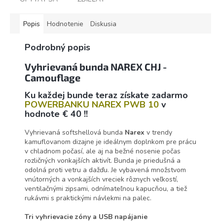
Popis
Hodnotenie
Diskusia
Podrobný popis
Vyhrievaná bunda NAREX CHJ -
Camouflage
Ku každej bunde teraz získate zadarmo
POWERBANKU NAREX PWB 10
v
hodnote € 40 !!
Vyhrievaná softshellová bunda
Narex
v trendy
kamuflovanom dizajne je ideálnym doplnkom pre prácu
v chladnom počasí, ale aj na bežné nosenie počas
rozličných vonkajších aktivít. Bunda je priedušná a
odolná proti vetru a dažďu. Je vybavená množstvom
vnútorných a vonkajších vreciek rôznych veľkostí,
ventilačnými zipsami, odnímateľnou kapucňou, a tiež
rukávmi s praktickými návlekmi na palec.
Tri vyhrievacie zóny a USB napájanie