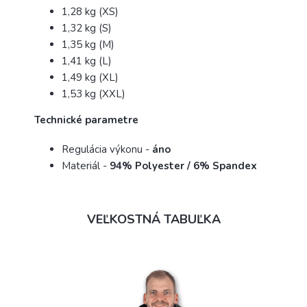
1,28 kg (XS)
1,32 kg (S)
1,35 kg (M)
1,41 kg (L)
1,49 kg (XL)
1,53 kg (XXL)
Technické parametre
Regulácia výkonu -
áno
Materiál -
94% Polyester / 6% Spandex
VEĽKOSTNÁ TABUĽKA