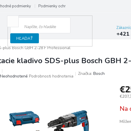
hodné podmienky
Podmienky ochrany osobných údajov
Reklamačný
Zákazní
+421 
HĽADAŤ
S-plus Bosch GBH 2-28 F Professional
tacie kladivo SDS-plus Bosch GBH 2-
Značka:
Bosch
Priemerné
Neohodnotené
Podrobnosti hodnotenia
hodnotenie
€2
produktu
je
€207,
0,0
z
Jedno
Na 
5
cena:
hviezdičiek.
Môžem