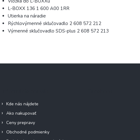
Vložka do L-BOXXu
L-BOXX 136 1 600 A00 1RR
Utierka na náradie
Rýchlovýmenné skľučovadlo 2 608 572 212
Výmenné skľučovadlo SDS-plus 2 608 572 213
Informácie pre vás
Facebook
Kde nás nájdete
Ako nakupovať
Ceny prepravy
Obchodné podmienky