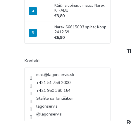
Kľúč na upínaciu maticu Narex
KF-ABU
€3,80
Narex 66615003 spínač Kopp
2412.59
€6,90
T
Kontakt
mail
@
lagonservis.sk
+421 51 758 2000
+421 950 380 154
Staňte sa fanúšikom
lagonservis
@lagonservis
R