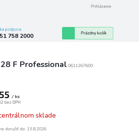
 poriadok
Hodnotenie obchodu
Prihlásenie
cka podpora:
Nákupný
Prázdny košík
51 758 2000
košík
28 F Professional
0611267600
55
/ ks
32 bez DPH
tková
centrálnom sklade
e doručiť do:
13.8.2026