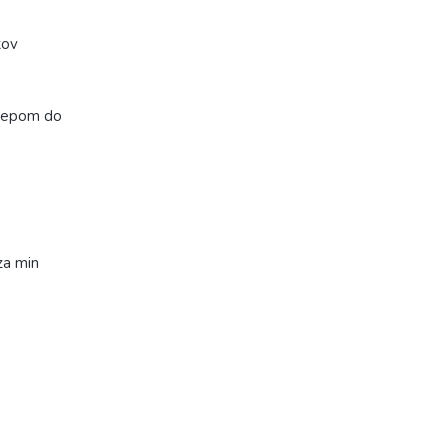
kov
klepom do
za min