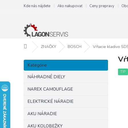
Prejsť
Kde nás nájdete
Ako nakupovať
Ceny prepravy
Obc
na
obsah
Domov
ZNAČKY
BOSCH
Vŕtacie kladivo SD
Vŕ
B
Preskočiť
o
Kategórie
kategórie
č
TIP
n
NÁHRADNÉ DIELY
ý
p
NAREX CAMOUFLAGE
a
ELEKTRICKÉ NÁRADIE
n
e
AKU NÁRADIE
l
AKU KOLOBEŽKY