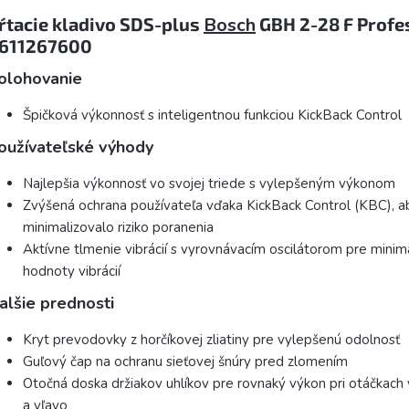
ŕtacie kladivo SDS-plus
Bosch
GBH 2-28 F Profes
611267600
olohovanie
Špičková výkonnosť s inteligentnou funkciou KickBack Control
oužívateľské výhody
Najlepšia výkonnosť vo svojej triede s vylepšeným výkonom
Zvýšená ochrana používateľa vďaka KickBack Control (KBC), a
minimalizovalo riziko poranenia
Aktívne tlmenie vibrácií s vyrovnávacím oscilátorom pre minim
hodnoty vibrácií
alšie prednosti
Kryt prevodovky z horčíkovej zliatiny pre vylepšenú odolnosť
Guľový čap na ochranu sieťovej šnúry pred zlomením
Otočná doska držiakov uhlíkov pre rovnaký výkon pri otáčkach
a vľavo