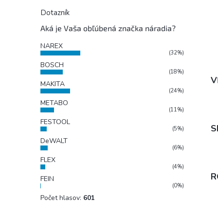
Dotazník
Aká je Vaša obľúbená značka náradia?
NAREX
(32%)
BOSCH
(18%)
V
MAKITA
(24%)
METABO
(11%)
FESTOOL
S
(5%)
DeWALT
(6%)
FLEX
(4%)
R
FEIN
(0%)
Počet hlasov:
601