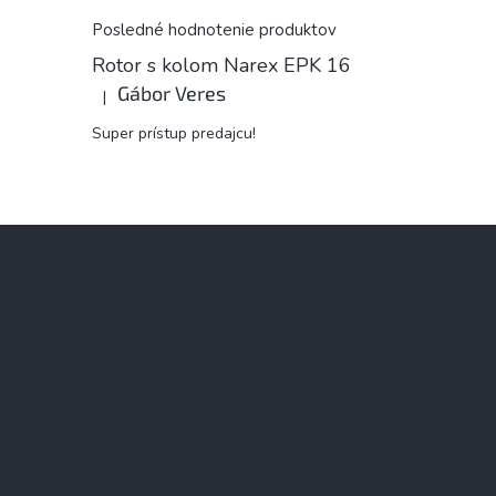
Posledné hodnotenie produktov
Rotor s kolom Narex EPK 16
Gábor Veres
|
Hodnotenie produktu je 5 z 5 hviezdičiek.
Super prístup predajcu!
Z
á
p
ä
t
i
e