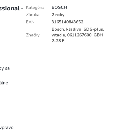
sional -
Kategória
:
BOSCH
Záruka
:
2 roky
EAN
:
3165140843652
Bosch, kladivo, SDS-plus,
Značky
:
vŕtacie, 0611267600, GBH
2-28 F
by sa
álne
 vpravo