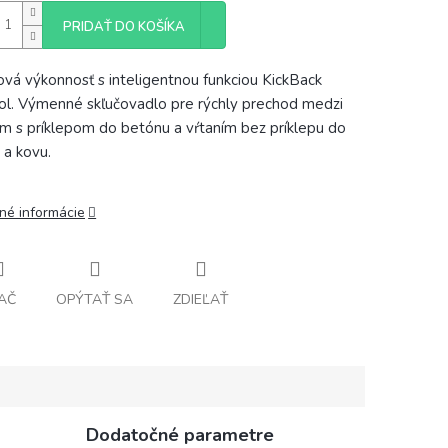
PRIDAŤ DO KOŠÍKA
ová výkonnosť s inteligentnou funkciou KickBack
ol. Výmenné skľučovadlo pre rýchly prechod medzi
ím s príklepom do betónu a vŕtaním bez príklepu do
 a kovu.
lné informácie
AČ
OPÝTAŤ SA
ZDIEĽAŤ
Dodatočné parametre