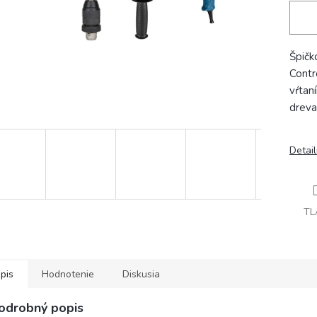
Špičk
Contr
vŕtan
dreva
Detai
TL
pis
Hodnotenie
Diskusia
odrobný popis