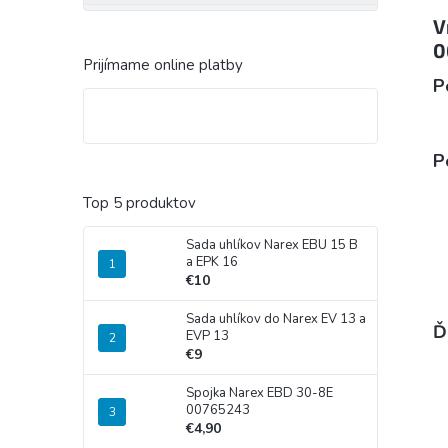
V
0
Prijímame online platby
P
P
Top 5 produktov
Sada uhlíkov Narex EBU 15 B
a EPK 16
€10
Sada uhlíkov do Narex EV 13 a
Ď
EVP 13
€9
Spojka Narex EBD 30-8E
00765243
€4,90