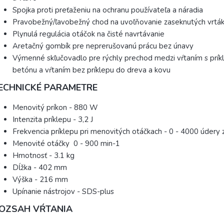
Spojka proti preťaženiu na ochranu používateľa a náradia
Pravobežný/ľavobežný chod na uvoľňovanie zaseknutých vrtá
Plynulá regulácia otáčok na čisté navrtávanie
Aretačný gombík pre neprerušovanú prácu bez únavy
Výmenné skľučovadlo pre rýchly prechod medzi vŕtaním s prí
betónu a vŕtaním bez príklepu do dreva a kovu
ECHNICKÉ PARAMETRE
Menovitý príkon - 880 W
Intenzita príklepu - 3,2 J
Frekvencia príklepu pri menovitých otáčkach - 0 - 4000 údery 
Menovité otáčky 0 - 900 min-1
Hmotnosť - 3.1 kg
Dĺžka - 402 mm
Výška - 216 mm
Upínanie nástrojov - SDS-plus
OZSAH VŔTANIA