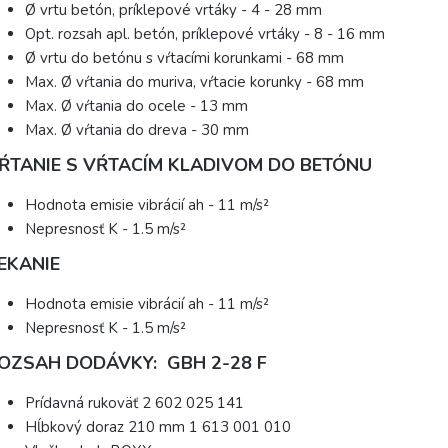
Ø vrtu betón, príklepové vrtáky - 4 - 28 mm
Opt. rozsah apl. betón, príklepové vrtáky - 8 - 16 mm
Ø vrtu do betónu s vŕtacími korunkami - 68 mm
Max. Ø vŕtania do muriva, vŕtacie korunky - 68 mm
Max. Ø vŕtania do ocele - 13 mm
Max. Ø vŕtania do dreva - 30 mm
ŔTANIE S VŔTACÍM KLADIVOM DO BETÓNU
Hodnota emisie vibrácií ah - 11 m/s²
Nepresnosť K - 1.5 m/s²
EKANIE
Hodnota emisie vibrácií ah - 11 m/s²
Nepresnosť K - 1.5 m/s²
OZSAH DODÁVKY: GBH 2-28 F
Prídavná rukoväť 2 602 025 141
Hĺbkový doraz 210 mm 1 613 001 010