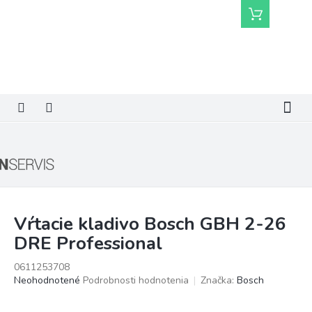
Prejsť
Nákupný
na
košík
obsah
Vŕtacie kladivo Bosch GBH 2-26
DRE Professional
0611253708
Priemerné
Neohodnotené
Podrobnosti hodnotenia
Značka:
Bosch
hodnotenie
produktu