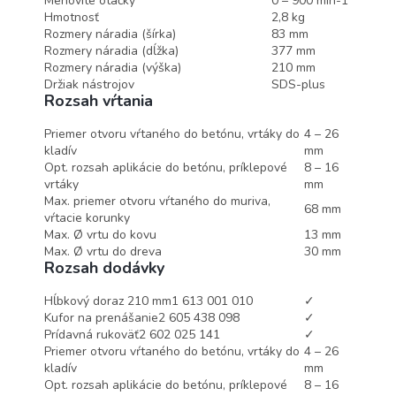
Menovité otáčky
0 – 900 min-1
Hmotnosť
2,8 kg
Rozmery náradia (šírka)
83 mm
Rozmery náradia (dĺžka)
377 mm
Rozmery náradia (výška)
210 mm
Držiak nástrojov
SDS-plus
Rozsah vŕtania
Priemer otvoru vŕtaného do betónu, vrtáky do
4 – 26
kladív
mm
Opt. rozsah aplikácie do betónu, príklepové
8 – 16
vrtáky
mm
Max. priemer otvoru vŕtaného do muriva,
68 mm
vŕtacie korunky
Max. Ø vrtu do kovu
13 mm
Max. Ø vrtu do dreva
30 mm
Rozsah dodávky
Hĺbkový doraz 210 mm
1 613 001 010
✓
Kufor na prenášanie
2 605 438 098
✓
Prídavná rukoväť
2 602 025 141
✓
Priemer otvoru vŕtaného do betónu, vrtáky do
4 – 26
kladív
mm
Opt. rozsah aplikácie do betónu, príklepové
8 – 16