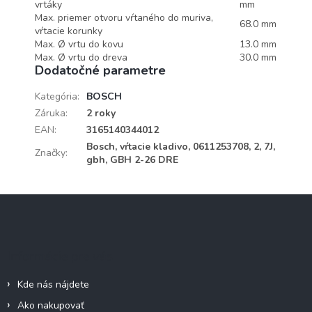
vrtáky
mm
Max. priemer otvoru vŕtaného do muriva,
68.0 mm
vŕtacie korunky
Max. Ø vrtu do kovu
13.0 mm
Max. Ø vrtu do dreva
30.0 mm
Dodatočné parametre
Kategória
:
BOSCH
Záruka
:
2 roky
EAN
:
3165140344012
Bosch, vŕtacie kladivo, 0611253708, 2, 7J,
Značky
:
gbh, GBH 2-26 DRE
Z
á
p
ä
Informácie pre vás
t
i
Kde nás nájdete
e
Ako nakupovať