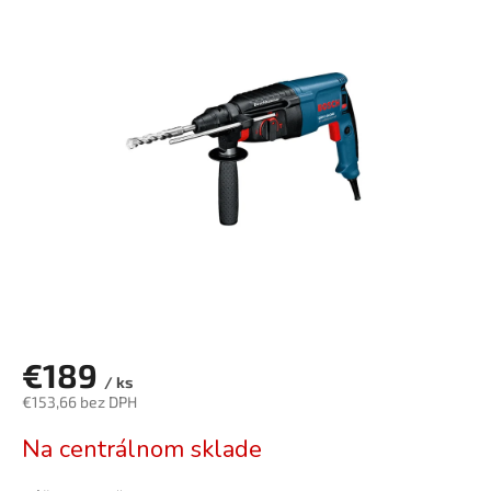
je
0,0
z
5
hviezdičiek.
€189
/ ks
€153,66 bez DPH
Jednotková
Na centrálnom sklade
cena: