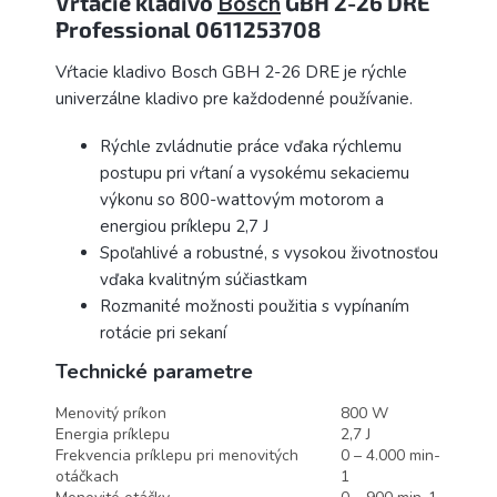
Vŕtacie kladivo
Bosch
GBH 2-26 DRE
Professional 0611253708
Vŕtacie kladivo Bosch GBH 2-26 DRE je rýchle
univerzálne kladivo pre každodenné používanie.
Rýchle zvládnutie práce vďaka rýchlemu
postupu pri vŕtaní a vysokému sekaciemu
výkonu so 800-wattovým motorom a
energiou príklepu 2,7 J
Spoľahlivé a robustné, s vysokou životnosťou
vďaka kvalitným súčiastkam
Rozmanité možnosti použitia s vypínaním
rotácie pri sekaní
Technické parametre
Menovitý príkon
800 W
Energia príklepu
2,7 J
Frekvencia príklepu pri menovitých
0 – 4.000 min-
otáčkach
1