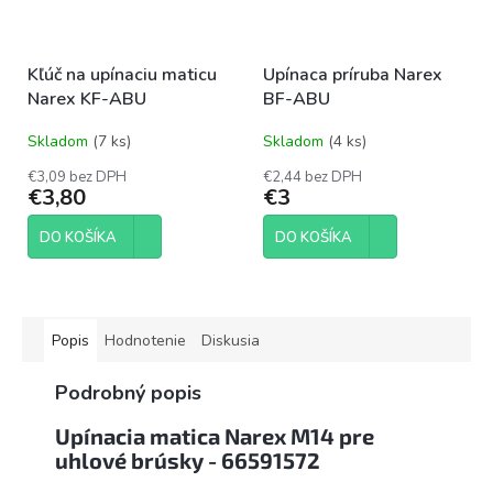
Kľúč na upínaciu maticu
Upínaca príruba Narex
Narex KF-ABU
BF-ABU
Skladom
(7 ks)
Skladom
(4 ks)
€3,09 bez DPH
€2,44 bez DPH
€3,80
€3
DO KOŠÍKA
DO KOŠÍKA
Popis
Hodnotenie
Diskusia
Podrobný popis
Upínacia matica Narex M14 pre
uhlové brúsky - 66591572