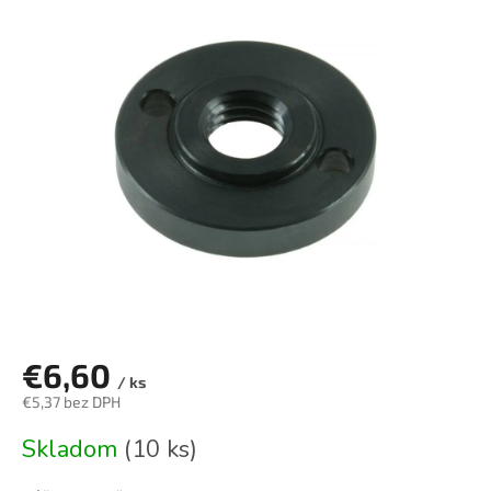
je
0,0
z
5
hviezdičiek.
€6,60
/ ks
€5,37 bez DPH
Jednotková
Skladom
(10 ks)
cena: