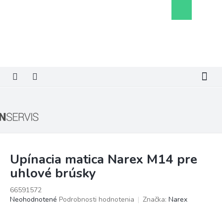
Prejsť
Nákupný
na
košík
obsah
Upínacia matica Narex M14 pre
uhlové brúsky
66591572
Priemerné
Neohodnotené
Podrobnosti hodnotenia
Značka:
Narex
hodnotenie
produktu