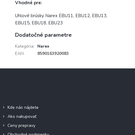
Vhodné pre:
Uhlové brúsky Narex
EBU11, EBU12, EBU13,
EBU15, EBU18, EBU23
Dodatočné parametre
Kategória
:
Narex
EAN
:
8590163920083
Z
á
p
ä
Informácie pre vás
t
i
Kde nás nájdete
e
Ako nakupovať
Ceny prepravy
Obchodné podmienky