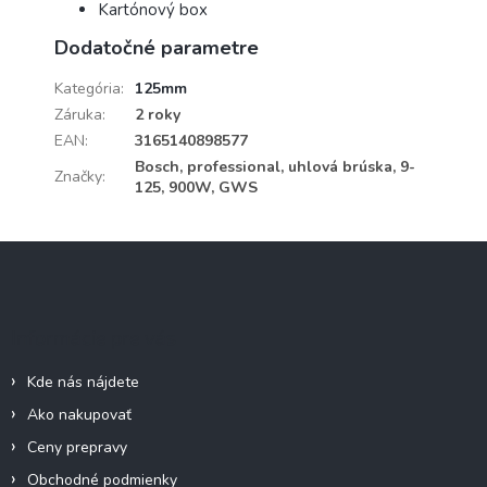
Kartónový box
Dodatočné parametre
Kategória
:
125mm
Záruka
:
2 roky
EAN
:
3165140898577
Bosch, professional, uhlová brúska, 9-
Značky
:
125, 900W, GWS
Z
á
p
ä
Informácie pre vás
t
i
Kde nás nájdete
e
Ako nakupovať
Ceny prepravy
Obchodné podmienky