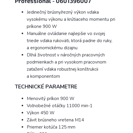
Professional - 0601396007
Jedinečný brúsny/rezný výkon vďaka
vysokému výkonu a krútiaceho momentu pri
príkone 900 W
Manuálne ovládanie najlepšie vo svojej
triede vďaka rukoväti, ktorá padne do ruky,
a ergonomickému dizajnu
Dlhá životnosť v náročných pracovných
podmienkach a pri vysokom pracovnom
zaťažení vďaka robustnej konštrukcii
a komponentom
TECHNICKÉ PARAMETRE
Menovitý príkon 900 W
Voľnobežné otáčky 11000 min-1
Výkon 450 W
Závit brúsneho vretena M14
Priemer kotúča 125 mm