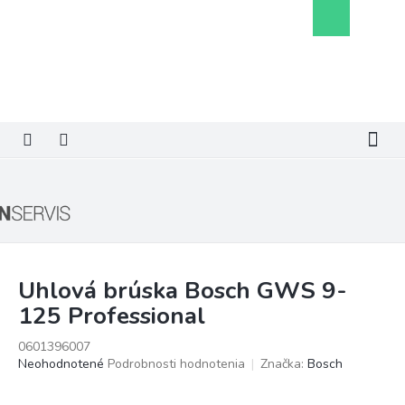
Prejsť
Nákupný
na
košík
obsah
Uhlová brúska Bosch GWS 9-
125 Professional
0601396007
Priemerné
Neohodnotené
Podrobnosti hodnotenia
Značka:
Bosch
hodnotenie
produktu