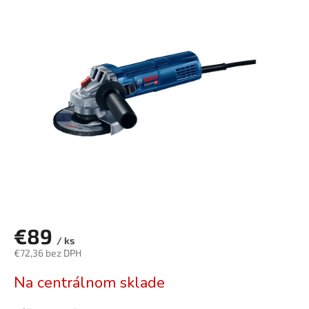
je
0,0
z
5
hviezdičiek.
€89
/ ks
€72,36 bez DPH
Jednotková
Na centrálnom sklade
cena: