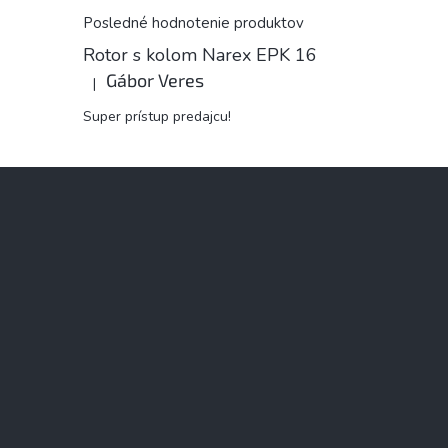
Posledné hodnotenie produktov
Rotor s kolom Narex EPK 16
Gábor Veres
|
Hodnotenie produktu je 5 z 5 hviezdičiek.
Super prístup predajcu!
Z
á
p
ä
t
i
e