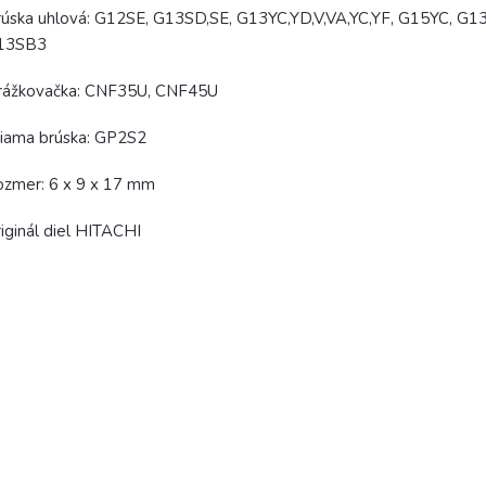
úska uhlová: G12SE, G13SD,SE, G13YC,YD,V,VA,YC,YF, G15YC, G1
13SB3
rážkovačka: CNF35U, CNF45U
iama brúska: GP2S2
ozmer: 6 x 9 x 17 mm
iginál diel HITACHI