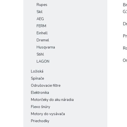
Br
Rupes
G
Skil
AEG
D
FERM
Einhell
Pr
Dremel
Husqvarna
R
Stihl
Or
LAGON
Ložiská
Spínače
Odrušovacie filtre
Elektronika
Motorčeky do aku náradia
Flexo šnúry
Motory do vysávača
Priechodky