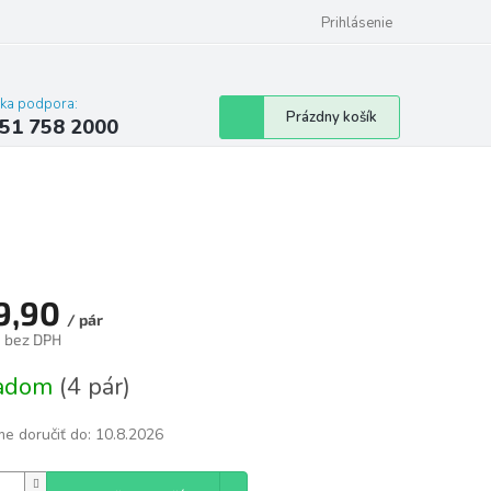
 poriadok
Hodnotenie obchodu
Prihlásenie
cka podpora:
Nákupný
Prázdny košík
51 758 2000
košík
9,90
/ pár
8 bez DPH
tková
ladom
(4 pár)
e doručiť do:
10.8.2026