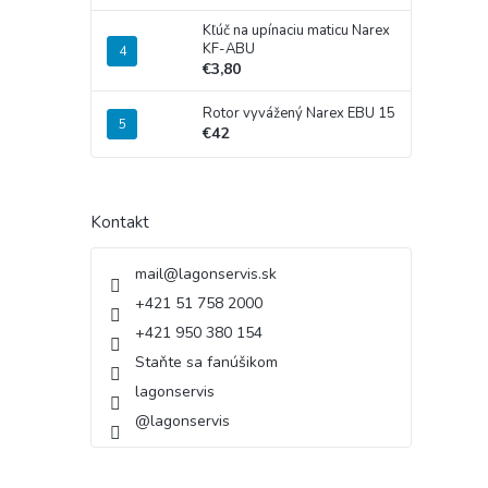
Kľúč na upínaciu maticu Narex
KF-ABU
€3,80
Rotor vyvážený Narex EBU 15
€42
Kontakt
mail
@
lagonservis.sk
+421 51 758 2000
+421 950 380 154
Staňte sa fanúšikom
lagonservis
@lagonservis