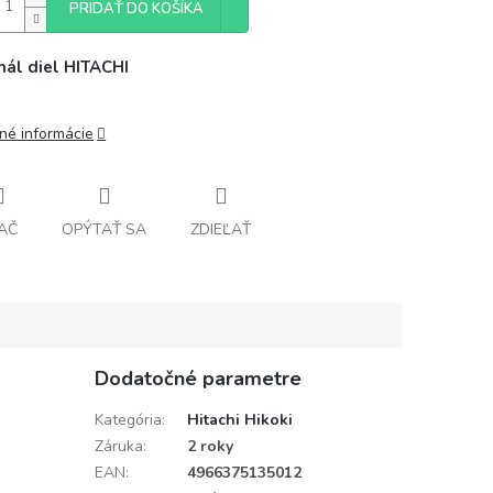
PRIDAŤ DO KOŠÍKA
nál diel HITACHI
lné informácie
AČ
OPÝTAŤ SA
ZDIEĽAŤ
Dodatočné parametre
Kategória
:
Hitachi Hikoki
Záruka
:
2 roky
EAN
:
4966375135012