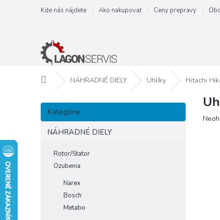
Prejsť
Kde nás nájdete
Ako nakupovať
Ceny prepravy
Obc
na
obsah
Domov
NÁHRADNÉ DIELY
Uhlíky
Hitachi Hik
Uh
B
Preskočiť
o
Kategórie
kategórie
Prie
Neoh
č
hodn
n
NÁHRADNÉ DIELY
prod
ý
je
p
Rotor/Stator
0,0
a
z
Ozubenia
5
n
Narex
hviezd
e
Bosch
l
Metabo