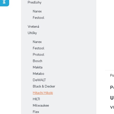
Predlohy
Narex
Festool
Vretená
Uhlíky
Narex
Festool
Protool
Bosch
Makita
Metabo
Po
DeWALT
Black & Decker
P
Hitachi Hikoki
U
HILTI
Milwaukee
Vh
Flex