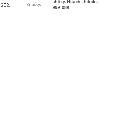
uhlíky, Hitachi, hikoki,
Značky
:
3SE2,
999-089