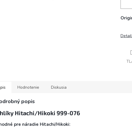
Origi
Detai
TL
pis
Hodnotenie
Diskusia
odrobný popis
hlíky Hitachi/Hikoki 999-076
odné pre náradie Hitachi/Hikoki: