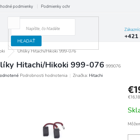
hodné podmienky
Podmienky ochrany osobných údajov
Reklamačný
Zákazní
+421 
HĽADAŤ
oki
Uhlíky Hitachi/Hikoki 999-076
líky Hitachi/Hikoki 999-076
999076
merné
odnotené
Podrobnosti hodnotenia
Značka:
Hitachi
otenie
€1
uktu
€16,1
Jedno
Sk
cena:
ičiek.
Môžem