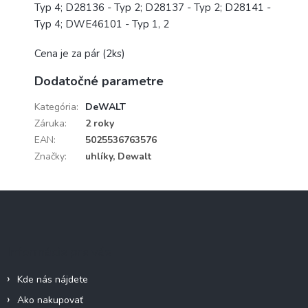
Typ 4; D28136 - Typ 2; D28137 - Typ 2; D28141 -
Typ 4; DWE46101 - Typ 1, 2
Cena je za pár (2ks)
Dodatočné parametre
Kategória
:
DeWALT
Záruka
:
2 roky
EAN
:
5025536763576
Značky
:
uhlíky, Dewalt
Z
á
p
ä
Informácie pre vás
t
i
Kde nás nájdete
e
Ako nakupovať