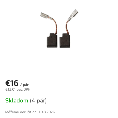
0,0
z
5
hviezdičiek.
€16
/ pár
€13,01 bez DPH
Jednotková
Skladom
(4 pár)
cena:
Môžeme doručiť do:
10.8.2026