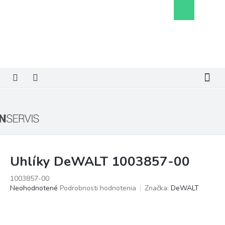
Prejsť
Nákupný
na
košík
obsah
Uhlíky DeWALT 1003857-00
1003857-00
Priemerné
Neohodnotené
Podrobnosti hodnotenia
Značka:
DeWALT
hodnotenie
produktu
je