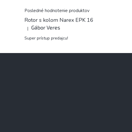
Posledné hodnotenie produktov
Rotor s kolom Narex EPK 16
Gábor Veres
|
Hodnotenie produktu je 5 z 5 hviezdičiek.
Super prístup predajcu!
Z
á
p
ä
t
i
e