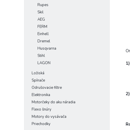
Rupes
Skil
AEG
FERM
Einhell
Dremel
Husqvarna
Or
Stihl
LAGON
1
Ložiská
Spínače
Odrušovacie filtre
2
Elektronika
Motorčeky do aku náradia
Flexo šnúry
Motory do vysávača
Priechodky
R