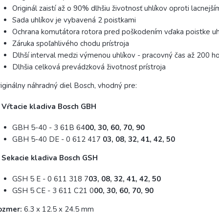
Originál zaistí až o 90% dlhšiu životnosť uhlíkov oproti lacnej
Sada uhlíkov je vybavená 2 poistkami
Ochrana komutátora rotora pred poškodením vďaka poistke uh
Záruka spoľahlivého chodu prístroja
Dlhší interval medzi výmenou uhlíkov - pracovný čas až 200 h
Dlhšia celková prevádzková životnosť prístroja
iginálny náhradný diel Bosch, vhodný pre:
) Vŕtacie kladiva Bosch GBH
GBH 5-40 - 3 61B 64
00, 30, 60, 70, 90
GBH 5-40 DE - 0 612 417
03, 08, 32, 41, 42, 50
) Sekacie kladiva Bosch GSH
GSH 5 E - 0 611 318 7
03, 08, 32, 41, 42, 50
GSH 5 CE - 3 611 C21 0
00, 30, 60, 70, 90
ozmer:
6.3 x 12.5 x 24.5 mm