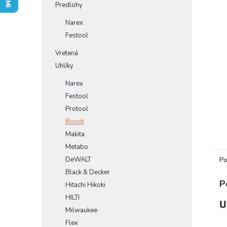
Predlohy
Narex
Festool
Vretená
Uhlíky
Narex
Festool
Protool
Bosch
Makita
Metabo
Po
DeWALT
Black & Decker
P
Hitachi Hikoki
HILTI
U
Milwaukee
Flex