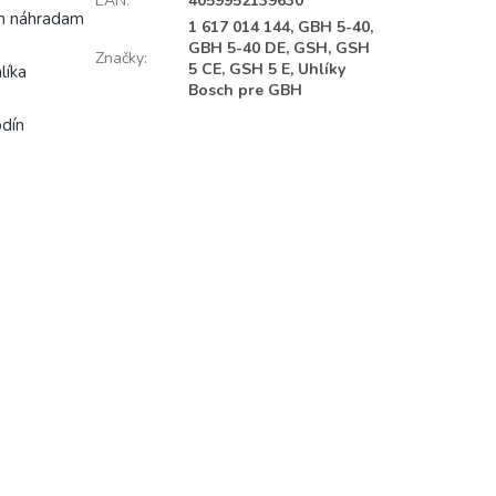
EAN
:
4059952139630
ším náhradam
1 617 014 144, GBH 5-40,
GBH 5-40 DE, GSH, GSH
Značky
:
5 CE, GSH 5 E, Uhlíky
líka
Bosch pre GBH
odín