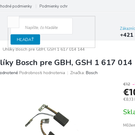
hodné podmienky
Podmienky ochrany osobných údajov
Reklamačný
Zákazní
+421 
HĽADAŤ
Uhlíky Bosch pre GBH, GSH 1 617 014 144
líky Bosch pre GBH, GSH 1 617 014
merné
odnotené
Podrobnosti hodnotenia
Značka:
Bosch
otenie
uktu
€12
–
€1
€8,13
Jedno
Sk
ičiek.
cena:
Môžem