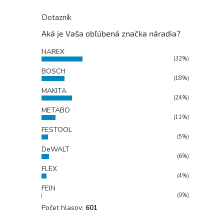
Dotazník
Aká je Vaša obľúbená značka náradia?
NAREX
(32%)
BOSCH
(18%)
MAKITA
(24%)
METABO
(11%)
FESTOOL
(5%)
DeWALT
(6%)
FLEX
(4%)
FEIN
(0%)
Počet hlasov:
601