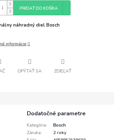
PRIDAŤ DO KOŠÍKA
nálny náhradný diel Bosch
lné informácie
AČ
OPÝTAŤ SA
ZDIEĽAŤ
Dodatočné parametre
Kategória
:
Bosch
Záruka
:
2 roky