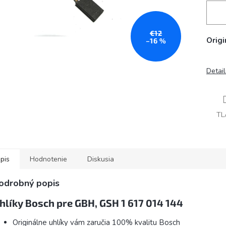
€12
Origi
–16 %
Detai
TL
pis
Hodnotenie
Diskusia
odrobný popis
hlíky Bosch pre GBH, GSH 1 617 014 144
Originálne uhlíky vám zaručia 100% kvalitu Bosch