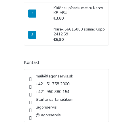
Kľúč na upínaciu maticu Narex
KF-ABU
€3,80
Narex 66615003 spínač Kopp
2412.59
€6,90
Kontakt
mail
@
lagonservis.sk
+421 51 758 2000
+421 950 380 154
Staňte sa fanúšikom
lagonservis
@lagonservis