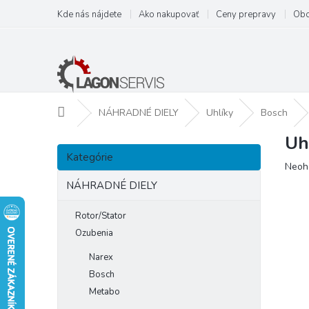
Prejsť
Kde nás nájdete
Ako nakupovať
Ceny prepravy
Obc
na
obsah
Domov
NÁHRADNÉ DIELY
Uhlíky
Bosch
Uh
B
Preskočiť
o
Kategórie
kategórie
Prie
Neoh
č
hodn
n
NÁHRADNÉ DIELY
prod
ý
je
p
Rotor/Stator
0,0
a
z
Ozubenia
5
n
Narex
hviezd
e
Bosch
l
Metabo