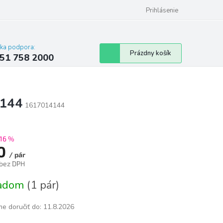
 poriadok
Hodnotenie obchodu
Prihlásenie
cka podpora:
Nákupný
Prázdny košík
51 758 2000
košík
 144
1617014144
16 %
0
/ pár
 bez DPH
tková
ladom
(1 pár)
e doručiť do:
11.8.2026