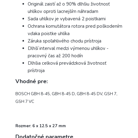
Originál zaistí až o 90% dlhšiu životnosť
uhlíkov oproti lacnejším náhradam
Sada uhlíkov je vybavená 2 poistkami
Ochrana komutátora rotora pred poškodením
vďaka poistke uhlíka
Záruka spoľahlivého chodu prístroja
Dlhší interval medzi výmenou uhlíkov -
pracovný čas až 200 hodín
Dlhšia celková prevádzková životnosť
prístroja
Vhodné pre:
BOSCH GBH 8-45, GBH 8-45 D, GBH 8-45 DV, GSH 7,
GSH 7 VC
Rozmer:
6 x 12.5 x 27 mm
Dodatočné parametre