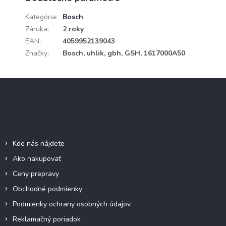
Kategória
:
Bosch
Záruka
:
2 roky
EAN
:
4059952139043
Značky
:
Bosch, uhlik, gbh, GSH, 1617000A50
Z
á
p
ä
Informácie pre vás
t
i
Kde nás nájdete
e
Ako nakupovať
Ceny prepravy
Obchodné podmienky
Podmienky ochrany osobných údajov
Reklamačný poriadok