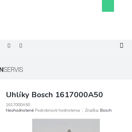
Prejsť
Nákupný
na
košík
obsah
Uhlíky Bosch 1617000A50
1617000A50
Priemerné
Neohodnotené
Podrobnosti hodnotenia
Značka:
Bosch
hodnotenie
produktu
je