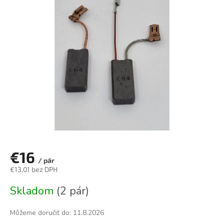
0,0
z
5
hviezdičiek.
€16
/ pár
€13,01 bez DPH
Jednotková
Skladom
(2 pár)
cena:
Môžeme doručiť do:
11.8.2026