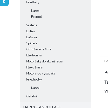
Predlohy
Narex
Festool
Vretená
Uhlíky
Ložiská
Spínače
Odrušovacie filtre
Elektronika
Po
Motorčeky do aku náradia
Flexo šnúry
P
Motory do vysávača
Priechodky
T
Narex
V
Ostatné
NAREX CAMOUFLAGE