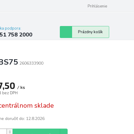
 poriadok
Hodnotenie obchodu
Prihlásenie
cka podpora:
Nákupný
Prázdny košík
51 758 2000
košík
PBS75
2606333900
7,50
/ ks
3 bez DPH
tková
centrálnom sklade
e doručiť do:
12.8.2026