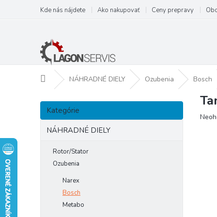
Prejsť
Kde nás nájdete
Ako nakupovať
Ceny prepravy
Obc
na
obsah
Domov
NÁHRADNÉ DIELY
Ozubenia
Bosch
Ta
B
Preskočiť
o
Kategórie
kategórie
Prie
Neoh
č
hodn
n
NÁHRADNÉ DIELY
prod
ý
je
p
Rotor/Stator
0,0
a
z
Ozubenia
5
n
Narex
hviezd
e
Bosch
l
Metabo