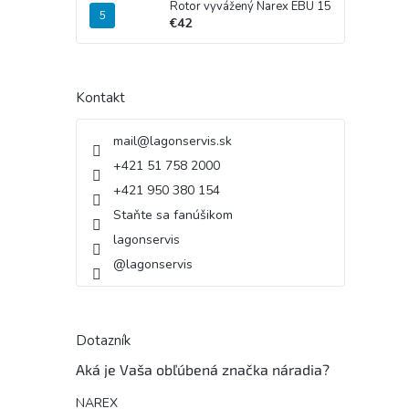
Rotor vyvážený Narex EBU 15
€42
Kontakt
mail
@
lagonservis.sk
+421 51 758 2000
+421 950 380 154
Staňte sa fanúšikom
lagonservis
@lagonservis
Dotazník
Aká je Vaša obľúbená značka náradia?
NAREX