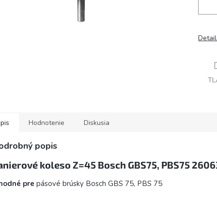
Detai
TL
pis
Hodnotenie
Diskusia
odrobný popis
anierové koleso Z=45 Bosch GBS75, PBS75 260
hodné pre
pásové brúsky Bosch GBS 75, PBS 75