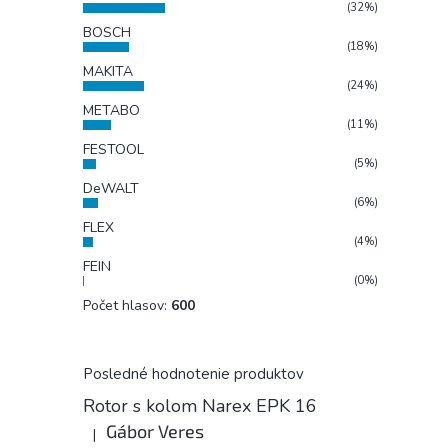
(32%)
BOSCH
(18%)
MAKITA
(24%)
METABO
(11%)
FESTOOL
(5%)
DeWALT
(6%)
FLEX
(4%)
FEIN
(0%)
Počet hlasov:
600
Posledné hodnotenie produktov
Rotor s kolom Narex EPK 16
Gábor Veres
|
Hodnotenie produktu je 5 z 5 hviezdičiek.