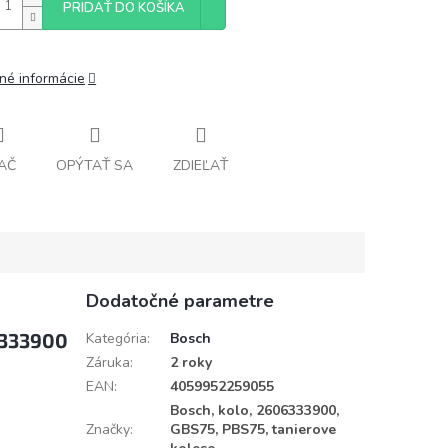
PRIDAŤ DO KOŠÍKA
lné informácie
AČ
OPÝTAŤ SA
ZDIEĽAŤ
Dodatočné parametre
6333900
Kategória
:
Bosch
Záruka
:
2 roky
EAN
:
4059952259055
Bosch, kolo, 2606333900,
Značky
:
GBS75, PBS75, tanierove