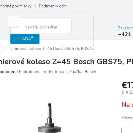
hodné podmienky
Podmienky ochrany osobných údajov
Reklamačný
Zákazní
+421 
HĽADAŤ
Tanierové koleso Z=45 Bosch GBS75, PBS75
nierové koleso Z=45 Bosch GBS75, 
merné
odnotené
Podrobnosti hodnotenia
Značka:
Bosch
otenie
€1
uktu
€14,2
Jedno
Na 
cena:
ičiek.
Môžem