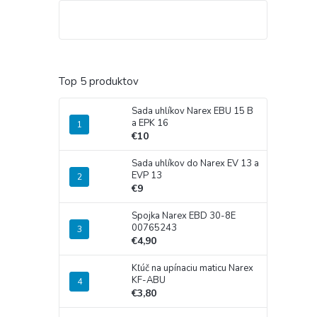
Top 5 produktov
Sada uhlíkov Narex EBU 15 B
a EPK 16
€10
Sada uhlíkov do Narex EV 13 a
EVP 13
€9
Spojka Narex EBD 30-8E
00765243
€4,90
Kľúč na upínaciu maticu Narex
KF-ABU
€3,80