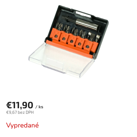
je
0,0
z
5
hviezdičiek.
€11,90
/ ks
€9,67 bez DPH
Jednotková
Vypredané
cena: