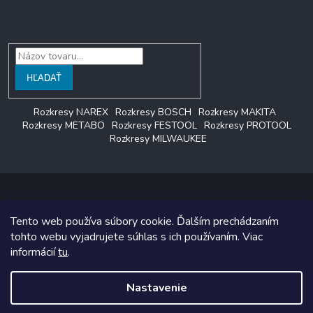
Vyhľadávanie
HĽADAŤ
Rozkresy NAREX
Rozkresy BOSCH
Rozkresy MAKITA
Rozkresy METABO
Rozkresy FESTOOL
Rozkresy PROTOOL
Rozkresy MILWAUKEE
Tento web používa súbory cookie. Ďalším prechádzaním
Copyright 2026
LAGON SERVIS
. Všetky práva vyhradené.
tohto webu vyjadrujete súhlas s ich používaním. Viac
informácií
tu
.
Grafický návrh vytvoril a na Shoptet implementoval
Tomáš Hlad
&
Shoptetak.cz
.
Nastavenie
Vytvoril Shoptet