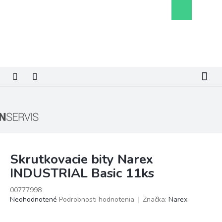
Prejsť
Nákupný
na
košík
obsah
Skrutkovacie bity Narex
INDUSTRIAL Basic 11ks
00777998
Priemerné
Neohodnotené
Podrobnosti hodnotenia
Značka:
Narex
hodnotenie
produktu