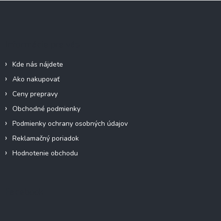
Z
á
p
ä
Informácie pre vás
t
i
Kde nás nájdete
e
Ako nakupovať
Ceny prepravy
Obchodné podmienky
Podmienky ochrany osobných údajov
Reklamačný poriadok
Hodnotenie obchodu
Facebook