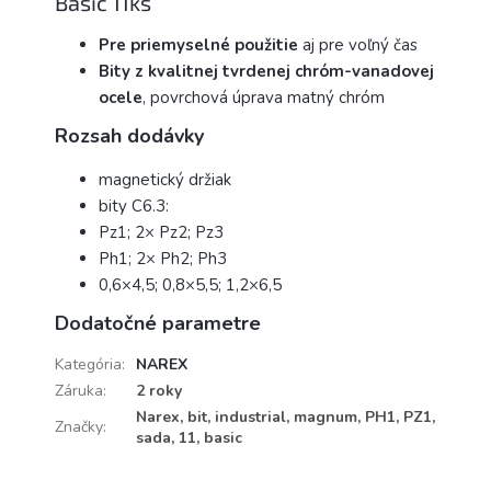
Basic 11ks
Pre priemyselné použitie
aj pre voľný čas
Bity z kvalitnej tvrdenej chróm-vanadovej
ocele
, povrchová úprava matný chróm
Rozsah dodávky
magnetický držiak
bity C6.3:
Pz1; 2× Pz2; Pz3
Ph1; 2× Ph2; Ph3
0,6×4,5; 0,8×5,5; 1,2×6,5
Dodatočné parametre
Kategória
:
NAREX
Záruka
:
2 roky
Narex, bit, industrial, magnum, PH1, PZ1,
Značky
:
sada, 11, basic