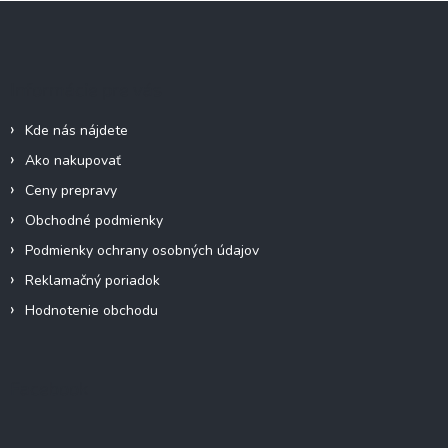
Z
á
p
ä
Informácie pre vás
t
i
Kde nás nájdete
e
Ako nakupovať
Ceny prepravy
Obchodné podmienky
Podmienky ochrany osobných údajov
Reklamačný poriadok
Hodnotenie obchodu
Facebook