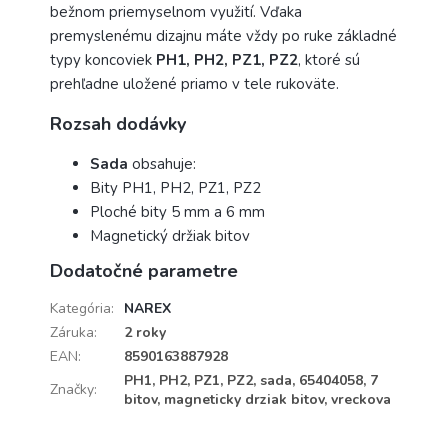
bežnom priemyselnom využití. Vďaka
premyslenému dizajnu máte vždy po ruke základné
typy koncoviek
PH1, PH2, PZ1, PZ2
, ktoré sú
prehľadne uložené priamo v tele rukoväte.
Rozsah dodávky
Sada
obsahuje:
Bity PH1, PH2, PZ1, PZ2
Ploché bity 5 mm a 6 mm
Magnetický držiak bitov
Dodatočné parametre
Kategória
:
NAREX
Záruka
:
2 roky
EAN
:
8590163887928
PH1, PH2, PZ1, PZ2, sada, 65404058, 7
Značky
:
bitov, magneticky drziak bitov, vreckova