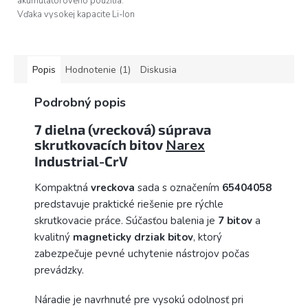
akumulátorového použitia.
Vďaka vysokej kapacite Li-Ion
0,85Ah akumulátora
skrutkovača AS 37-Li Hybro,
ktorý navyše netrpí...
Popis
Hodnotenie (1)
Diskusia
Podrobný popis
7 dielna (vrecková) súprava
skrutkovacích bitov
Narex
Industrial-CrV
Kompaktná
vreckova
sada s označením
65404058
predstavuje praktické riešenie pre rýchle
skrutkovacie práce. Súčasťou balenia je
7 bitov
a
kvalitný
magneticky drziak bitov
, ktorý
zabezpečuje pevné uchytenie nástrojov počas
prevádzky.
Náradie je navrhnuté pre vysokú odolnosť pri