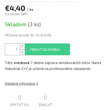
€4,40
/ ks
€3,58 bez DPH
Jednotková
Skladom
(3 ks)
cena:
Môžeme doručiť do:
11.8.2026
PRIDAŤ DO KOŠÍKA
Táto
vrecková
7 dielna súprava skrutkovacích bitov Narex
Industrial-CrV je určená na profesionálne nasadenie.
Detailné informácie
OPÝTAŤ SA
ZDIEĽAŤ