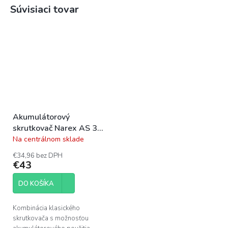
Súvisiaci tovar
Akumulátorový
skrutkovač Narex AS 37-
Li Hybro
Na centrálnom sklade
Priemerné
hodnotenie
€34,96 bez DPH
produktu
€43
je
5,0
DO KOŠÍKA
z
5
hviezdičiek.
Kombinácia klasického
skrutkovača s možnosťou