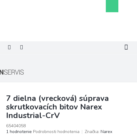
Prejsť
Nákupný
na
košík
obsah
7 dielna (vrecková) súprava
skrutkovacích bitov Narex
Industrial-CrV
65404058
Priemerné
1 hodnotenie
Podrobnosti hodnotenia
Značka:
Narex