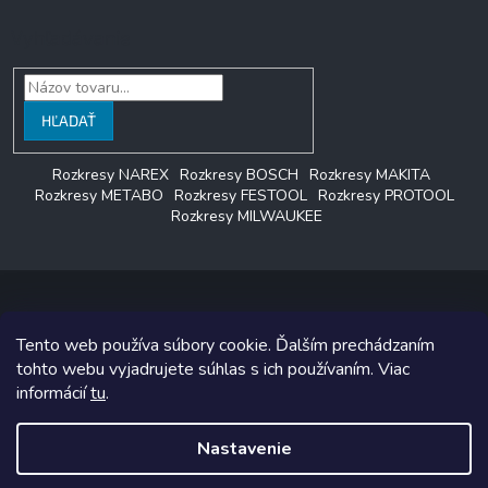
Vyhľadávanie
HĽADAŤ
Rozkresy NAREX
Rozkresy BOSCH
Rozkresy MAKITA
Rozkresy METABO
Rozkresy FESTOOL
Rozkresy PROTOOL
Rozkresy MILWAUKEE
Tento web používa súbory cookie. Ďalším prechádzaním
Copyright 2026
LAGON SERVIS
. Všetky práva vyhradené.
tohto webu vyjadrujete súhlas s ich používaním. Viac
informácií
tu
.
Grafický návrh vytvoril a na Shoptet implementoval
Tomáš Hlad
&
Shoptetak.cz
.
Nastavenie
Vytvoril Shoptet