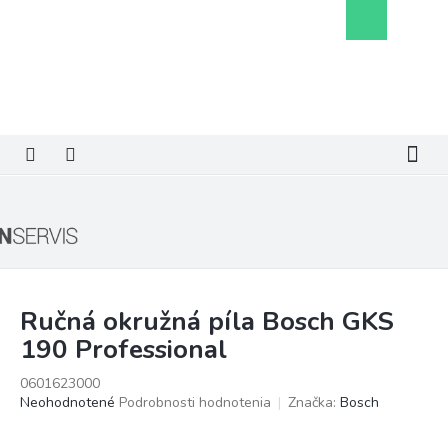
Prejsť
Nákupný
na
košík
obsah
Ručná okružná píla Bosch GKS
190 Professional
0601623000
Priemerné
Neohodnotené
Podrobnosti hodnotenia
Značka:
Bosch
hodnotenie
produktu