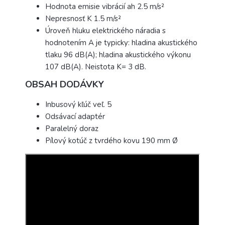
Hodnota emisie vibrácií ah 2.5 m/s²
Nepresnosť K 1.5 m/s²
Úroveň hluku elektrického náradia s
hodnotením A je typicky: hladina akustického
tlaku 96 dB(A); hladina akustického výkonu
107 dB(A). Neistota K= 3 dB.
OBSAH DODÁVKY
Inbusový kľúč veľ. 5
Odsávací adaptér
Paralelný doraz
Pílový kotúč z tvrdého kovu 190 mm Ø