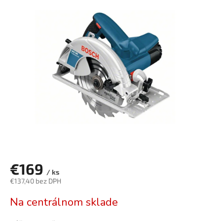
je
0,0
z
5
hviezdičiek.
€169
/ ks
€137,40 bez DPH
Jednotková
Na centrálnom sklade
cena: