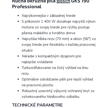
Ručná okružná píla
Bosch
GKS 190
Professional
Najvýkonnejšia v základnej triede
S príkonom 1 400 W dosahuje najvyšší výkon
motora vo svojej triede pre rýchly postup
pílenia mäkkého a tvrdého dreva
Najvyššia hĺbka rezu (70 mm) a sklon (56°) vo
svojej triede pre flexibilitu v každej pracovnej
situácii
Náradie s kompaktným dizajnom pre
najlepšie ovládanie
Turboodfukovanie na čistý výhľad na líniu
rezu
Optimálne odvádzanie pilín pre lepší výhľad
na pracovnú plochu
Robustný uzavretý výkyvný ochranný kryt zo
vstrekovaného hliníkového odliatku
TECHNICKÉ PARAMETRE