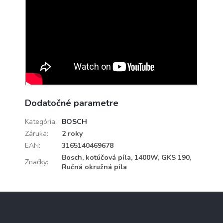
Dodatočné parametre
Kategória
:
BOSCH
Záruka
:
2 roky
EAN
:
3165140469678
Bosch, kotúčová píla, 1400W, GKS 190,
Značky
:
Ručná okružná píla
Z
á
p