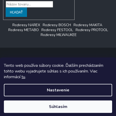
HĽADAŤ
Rozkresy NAREX
Rozkresy BOSCH
Rozkresy MAKITA
Rozkresy METABO
Rozkresy FESTOOL
Rozkresy PROTOOL
Rozkresy MILWAUKEE
Tento web používa súbory cookie. Ďalším prechádzaním
Copyright 2026
LAGON SERVIS
. Všetky práva vyhradené.
tohto webu vyjadrujete súhlas s ich používaním. Viac
informácií
tu
.
Grafický návrh vytvoril a na Shoptet implementoval
Tomáš Hlad
&
Shoptetak.cz
.
Nastavenie
Vytvoril Shoptet
Súhlasím