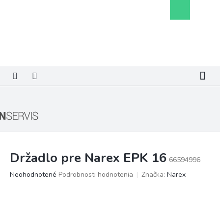
Prejsť
Nákupný
na
košík
obsah
Držadlo pre Narex EPK 16
66594996
Priemerné
Neohodnotené
Podrobnosti hodnotenia
Značka:
Narex
hodnotenie
produktu
je
0,0