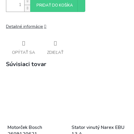
PRIDAŤ DO KOŠÍKA
Detailné informácie
OPÝTAŤ SA
ZDIEĽAŤ
Súvisiaci tovar
Motorček Bosch
Stator vinutý Narex EBU
2609120621
13 A