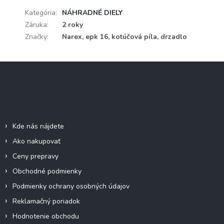
Kategória
:
NÁHRADNÉ DIELY
Záruka
:
2 roky
Značky
:
Narex, epk 16, kotúčová píla, drzadlo
Z
á
p
ä
Informácie pre vás
t
i
Kde nás nájdete
e
Ako nakupovať
Ceny prepravy
Obchodné podmienky
Podmienky ochrany osobných údajov
Reklamačný poriadok
Hodnotenie obchodu