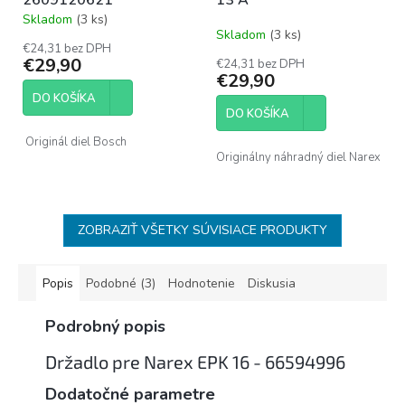
Skladom
(3 ks)
Priemerné
Skladom
(3 ks)
hodnotenie
€24,31 bez DPH
produktu
€29,90
€24,31 bez DPH
je
€29,90
5,0
DO KOŠÍKA
z
DO KOŠÍKA
5
hviezdičiek.
Originál diel Bosch
Originálny náhradný diel Narex
ZOBRAZIŤ VŠETKY SÚVISIACE PRODUKTY
Popis
Podobné (3)
Hodnotenie
Diskusia
Podrobný popis
Držadlo pre Narex EPK 16 - 66594996
Dodatočné parametre