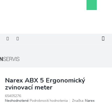
Prejsť
Nákupný
na
košík
obsah
Narex ABX 5 Ergonomický
zvinovací meter
65405276
Priemerné
Neohodnotené
Podrobnosti hodnotenia
Značka:
Narex
hodnotenie
produktu