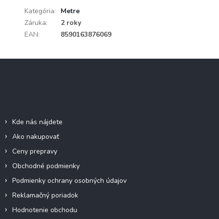
Kategória
:
Metre
Záruka
:
2 roky
EAN
:
8590163876069
Z
á
p
ä
Informácie pre vás
t
i
Kde nás nájdete
e
Ako nakupovať
Ceny prepravy
Obchodné podmienky
Podmienky ochrany osobných údajov
Reklamačný poriadok
Hodnotenie obchodu