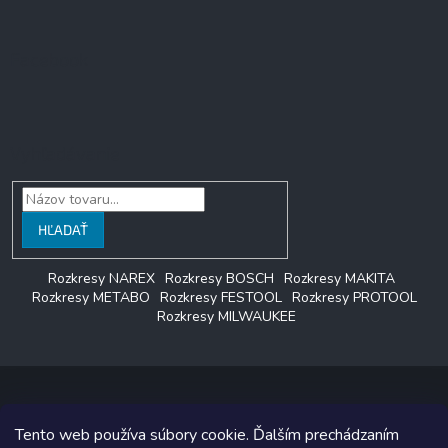
Facebook
Vyhľadávanie
HĽADAŤ
Rozkresy NAREX
Rozkresy BOSCH
Rozkresy MAKITA
Rozkresy METABO
Rozkresy FESTOOL
Rozkresy PROTOOL
Rozkresy MILWAUKEE
Tento web používa súbory cookie. Ďalším prechádzaním
Copyright 2026
LAGON SERVIS
. Všetky práva vyhradené.