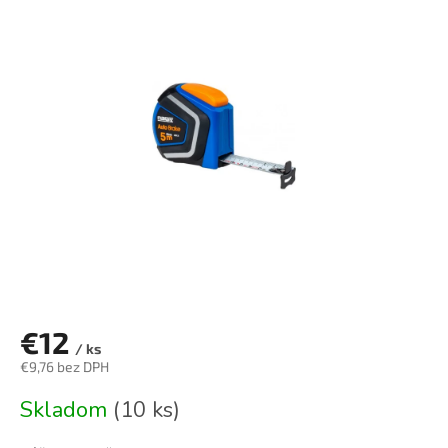
je
0,0
z
5
hviezdičiek.
€12
/ ks
€9,76 bez DPH
Jednotková
Skladom
(10 ks)
cena: