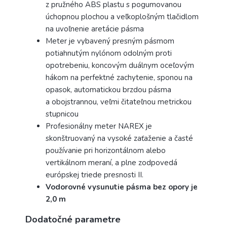
z pružného ABS plastu s pogumovanou
úchopnou plochou a veľkoplošným tlačidlom
na uvoľnenie aretácie pásma
Meter je vybavený presným pásmom
potiahnutým nylónom odolným proti
opotrebeniu, koncovým duálnym oceľovým
hákom na perfektné zachytenie, sponou na
opasok, automatickou brzdou pásma
a obojstrannou, veľmi čitateľnou metrickou
stupnicou
Profesionálny meter NAREX je
skonštruovaný na vysoké zaťaženie a časté
používanie pri horizontálnom alebo
vertikálnom meraní, a plne zodpovedá
európskej triede presnosti II.
Vodorovné vysunutie pásma bez opory je
2,0 m
Dodatočné parametre