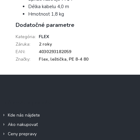
Délka kabelu
4,0 m
Hmotnost
1,8 kg
Dodatočné parametre
Kategória
:
FLEX
Záruka
:
2 roky
EAN
:
4030293182059
Značky
:
Flex, leštička, PE 8-4 80
Z
á
p
ä
Informácie pre vás
t
i
Kde nás nájdete
e
Ako nakupovať
Ceny prepravy