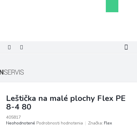
Prejsť
Nákupný
na
košík
obsah
Leštička na malé plochy Flex PE
8-4 80
405817
Priemerné
Neohodnotené
Podrobnosti hodnotenia
Značka:
Flex
hodnotenie
produktu