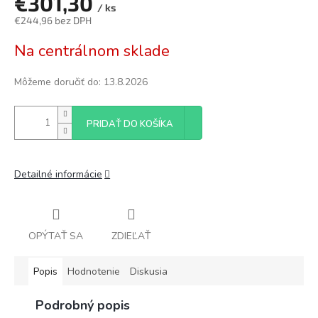
€301,30
/ ks
€244,96 bez DPH
Jednotková
Na centrálnom sklade
cena:
Môžeme doručiť do:
13.8.2026
PRIDAŤ DO KOŠÍKA
Detailné informácie
OPÝTAŤ SA
ZDIEĽAŤ
Popis
Hodnotenie
Diskusia
Podrobný popis