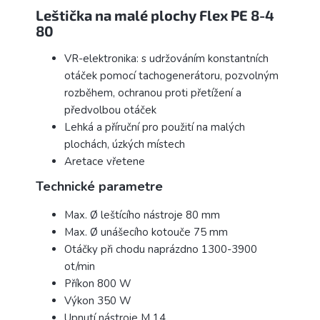
Leštička na malé plochy Flex PE 8-4
80
VR-elektronika: s udržováním konstantních
otáček pomocí tachogenerátoru, pozvolným
rozběhem, ochranou proti přetížení a
předvolbou otáček
Lehká a příruční pro použití na malých
plochách, úzkých místech
Aretace vřetene
Technické parametre
Max. Ø leštícího nástroje
80 mm
Max. Ø unášecího kotouče
75 mm
Otáčky při chodu naprázdno
1300-3900
ot/min
Příkon
800 W
Výkon
350 W
Upnutí nástroje
M 14