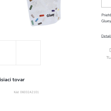
Prieh
Gluey
Detai
TL
isiaci tovar
Kód:
06032A2101