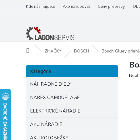
Prejsť
Kde nás nájdete
Ako nakupovať
Ceny prepravy
Obc
na
obsah
Domov
ZNAČKY
BOSCH
Bosch Gluey priehľ
Bo
B
Preskočiť
o
Kategórie
kategórie
Prie
Neoh
č
hodn
n
NÁHRADNÉ DIELY
prod
ý
je
p
NAREX CAMOUFLAGE
0,0
a
z
ELEKTRICKÉ NÁRADIE
5
n
hviezd
e
AKU NÁRADIE
l
AKU KOLOBEŽKY