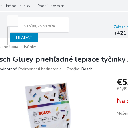
hodné podmienky
Podmienky ochrany osobných údajov
Reklamačný
Zákazní
+421 
HĽADAŤ
adné lepiace tyčinky
sch Gluey priehľadné lepiace tyčinky
merné
odnotené
Podrobnosti hodnotenia
Značka:
Bosch
otenie
€5
uktu
€4,39
Jedno
Na 
cena:
ičiek.
Môžem