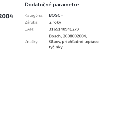
Dodatočné parametre
02004
Kategória
:
BOSCH
Záruka
:
2 roky
EAN
:
3165140941273
Bosch, 2608002004,
Značky
:
Gluey, priehľadné lepiace
tyčinky