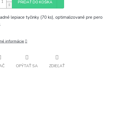
PRIDAŤ DO KOŠÍKA
ľadné lepiace tyčinky (70 ks), optimalizované pre pero
.
lné informácie
AČ
OPÝTAŤ SA
ZDIEĽAŤ