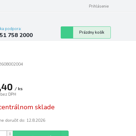
 poriadok
Hodnotenie obchodu
Prihlásenie
cka podpora:
Nákupný
Prázdny košík
51 758 2000
košík
2608002004
,40
/ ks
 bez DPH
tková
centrálnom sklade
e doručiť do:
12.8.2026