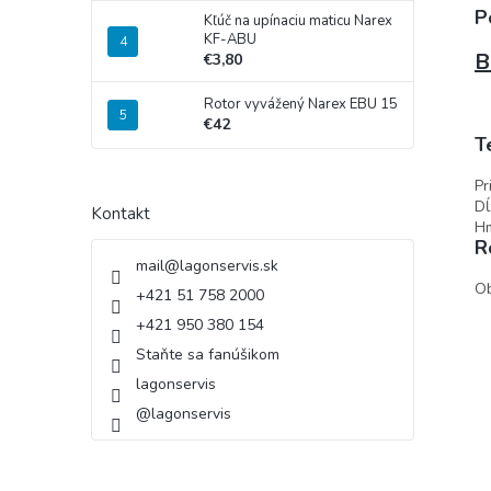
P
Kľúč na upínaciu maticu Narex
KF-ABU
B
€3,80
Rotor vyvážený Narex EBU 15
€42
T
Pr
D
Kontakt
Hm
R
mail
@
lagonservis.sk
Ob
+421 51 758 2000
+421 950 380 154
Staňte sa fanúšikom
lagonservis
@lagonservis