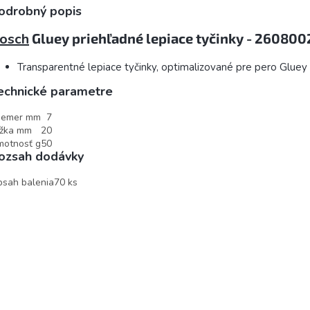
odrobný popis
osch
Gluey priehľadné lepiace tyčinky - 26080
Transparentné lepiace tyčinky, optimalizované pre pero Gluey
echnické parametre
iemer mm
7
ĺžka mm
20
otnosť g
50
ozsah dodávky
sah balenia
70 ks