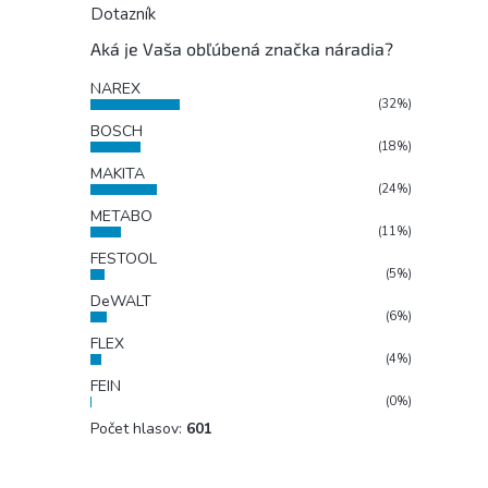
Dotazník
Aká je Vaša obľúbená značka náradia?
NAREX
(32%)
BOSCH
(18%)
MAKITA
(24%)
METABO
(11%)
FESTOOL
(5%)
DeWALT
(6%)
FLEX
(4%)
FEIN
(0%)
Počet hlasov:
601