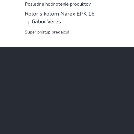
Posledné hodnotenie produktov
Rotor s kolom Narex EPK 16
Gábor Veres
|
Hodnotenie produktu je 5 z 5 hviezdičiek.
Super prístup predajcu!
Z
á
p
ä
t
i
e