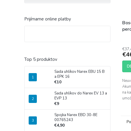
Prijímame online platby
Bos
per
€37,
€4
Top 5 produktov
D
Sada uhlíkov Narex EBU 15 B
a EPK 16
Neuve
€10
Akum
na k
Sada uhlíkov do Narex EV 13 a
EVP 13
umož
€9
tvori
Spojka Narex EBD 30-8E
00765243
Po
€4,90