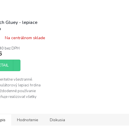
ch Gluey - lepiace
o
Na centrálnom sklade
40 bez DPH
6
ETAIL
riteľne všestranné.
ulátorový lepiaci hrdina
aždodenné používanie
ňuje realizovať všetky
vé aj remeselné projekty!
pis
Hodnotenie
Diskusia