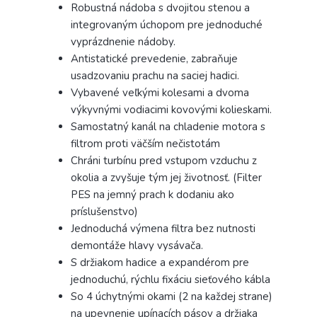
Robustná nádoba s dvojitou stenou a
integrovaným úchopom pre jednoduché
vyprázdnenie nádoby.
Antistatické prevedenie, zabraňuje
usadzovaniu prachu na saciej hadici.
Vybavené veľkými kolesami a dvoma
výkyvnými vodiacimi kovovými kolieskami.
Samostatný kanál na chladenie motora s
filtrom proti väčším nečistotám
Chráni turbínu pred vstupom vzduchu z
okolia a zvyšuje tým jej životnosť. (Filter
PES na jemný prach k dodaniu ako
príslušenstvo)
Jednoduchá výmena filtra bez nutnosti
demontáže hlavy vysávača.
S držiakom hadice a expandérom pre
jednoduchú, rýchlu fixáciu sieťového kábla
So 4 úchytnými okami (2 na každej strane)
na upevnenie upínacích pásov a držiaka