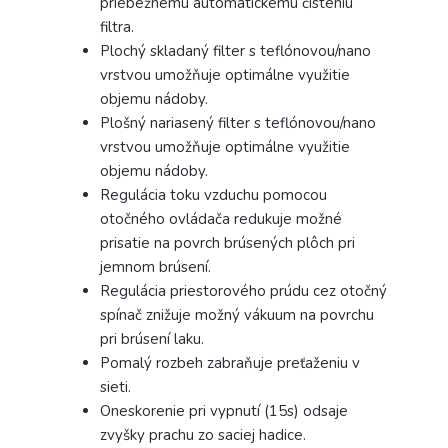
priebežnému automatickému čisteniu
filtra.
Plochý skladaný filter s teflónovou/nano
vrstvou umožňuje optimálne využitie
objemu nádoby.
Plošný nariasený filter s teflónovou/nano
vrstvou umožňuje optimálne využitie
objemu nádoby.
Regulácia toku vzduchu pomocou
otočného ovládača redukuje možné
prisatie na povrch brúsených plôch pri
jemnom brúsení.
Regulácia priestorového prúdu cez otočný
spínač znižuje možný vákuum na povrchu
pri brúsení laku.
Pomalý rozbeh zabraňuje preťaženiu v
sieti.
Oneskorenie pri vypnutí (15s) odsaje
zvyšky prachu zo saciej hadice.