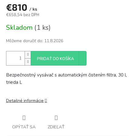
€810
/ ks
€658,54 bez DPH
Jednotková
Skladom
(1 ks)
cena:
Môžeme doručiť do:
11.8.2026
PRIDAŤ DO KOŠÍKA
Bezpečnostný vysávač s automatickým čistením filtra, 30 l,
trieda L
Detailné informácie
OPÝTAŤ SA
ZDIEĽAŤ