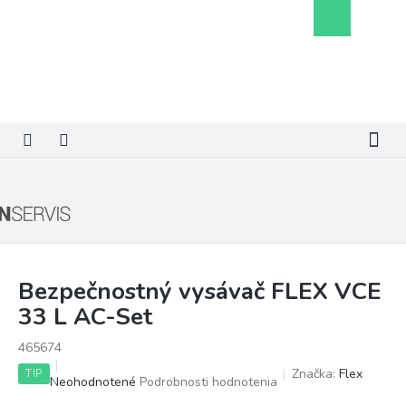
Prejsť
Nákupný
na
košík
obsah
Bezpečnostný vysávač FLEX VCE
33 L AC-Set
465674
Značka:
Flex
TIP
Priemerné
Neohodnotené
Podrobnosti hodnotenia
hodnotenie