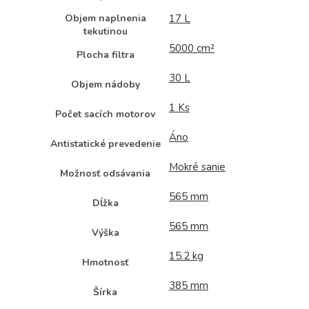
Objem naplnenia
17 L
tekutinou
5000 cm²
Plocha filtra
30 L
Objem nádoby
1 Ks
Počet sacích motorov
Áno
Antistatické prevedenie
Mokré sanie
Možnosť odsávania
565 mm
Dĺžka
565 mm
Výška
15.2 kg
Hmotnosť
385 mm
Šírka