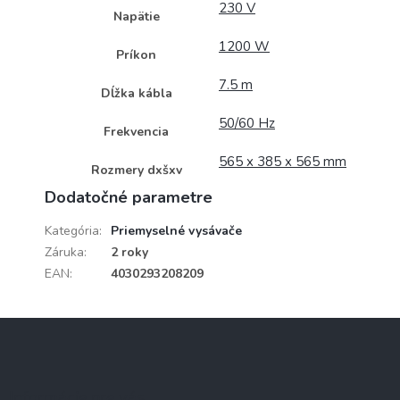
230 V
Napätie
1200 W
Príkon
7.5 m
Dĺžka kábla
50/60 Hz
Frekvencia
565 x 385 x 565 mm
Rozmery dxšxv
Dodatočné parametre
Kategória
:
Priemyselné vysávače
Záruka
:
2 roky
EAN
:
4030293208209
Z
á
p
ä
Informácie pre vás