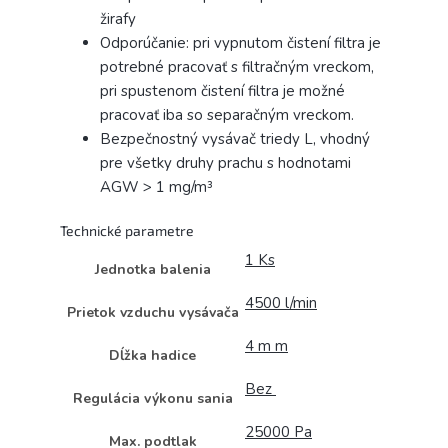
žirafy
Odporúčanie: pri vypnutom čistení filtra je
potrebné pracovať s filtračným vreckom,
pri spustenom čistení filtra je možné
pracovať iba so separačným vreckom.
Bezpečnostný vysávač triedy L, vhodný
pre všetky druhy prachu s hodnotami
AGW > 1 mg/m³
Technické parametre
1 Ks
Jednotka balenia
4500 l/min
Prietok vzduchu vysávača
4 m m
Dĺžka hadice
Bez
Regulácia výkonu sania
25000 Pa
Max. podtlak