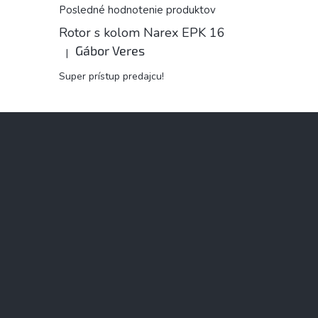
Posledné hodnotenie produktov
Rotor s kolom Narex EPK 16
Gábor Veres
|
Hodnotenie produktu je 5 z 5 hviezdičiek.
Super prístup predajcu!
Z
á
p
ä
t
i
e