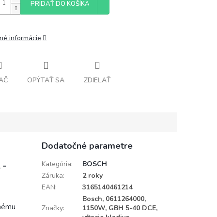
PRIDAŤ DO KOŠÍKA
lné informácie
AČ
OPÝTAŤ SA
ZDIEĽAŤ
Dodatočné parametre
 -
Kategória
:
BOSCH
Záruka
:
2 roky
EAN
:
3165140461214
Bosch, 0611264000,
lnému
Značky
:
1150W, GBH 5-40 DCE,