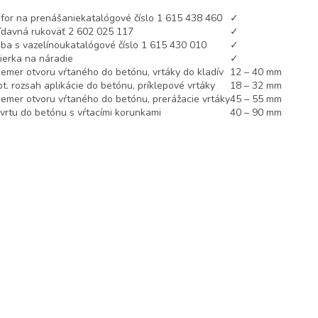
for na prenášanie
katalógové číslo 1 615 438 460
✓
ídavná rukoväť
2 602 025 117
✓
ba s vazelínou
katalógové číslo 1 615 430 010
✓
ierka na náradie
✓
iemer otvoru vŕtaného do betónu, vrtáky do kladív
12 – 40 mm
t. rozsah aplikácie do betónu, príklepové vrtáky
18 – 32 mm
iemer otvoru vŕtaného do betónu, prerážacie vrtáky
45 – 55 mm
vrtu do betónu s vŕtacími korunkami
40 – 90 mm