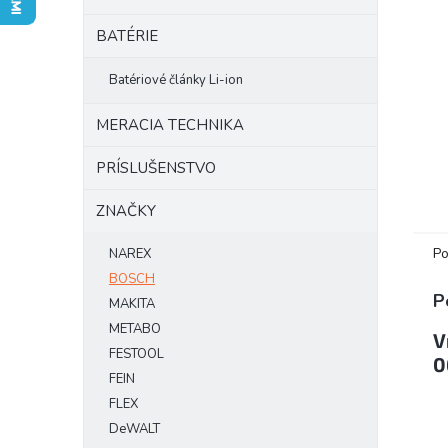
BATÉRIE
Batériové články Li-ion
MERACIA TECHNIKA
PRÍSLUŠENSTVO
ZNAČKY
Po
NAREX
BOSCH
P
MAKITA
METABO
V
FESTOOL
0
FEIN
FLEX
DeWALT