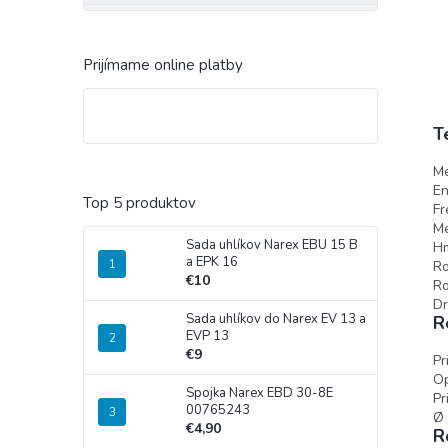
Prijímame online platby
T
Me
En
Top 5 produktov
Fr
Me
Sada uhlíkov Narex EBU 15 B
H
a EPK 16
Ro
€10
Ro
Dr
Sada uhlíkov do Narex EV 13 a
R
EVP 13
€9
Pr
Op
Spojka Narex EBD 30-8E
Pr
00765243
Ø 
€4,90
R