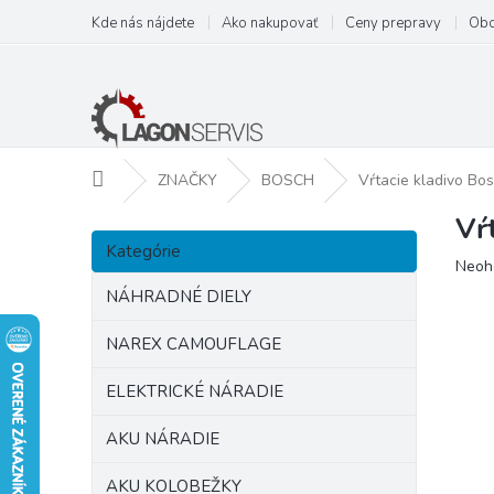
Prejsť
Kde nás nájdete
Ako nakupovať
Ceny prepravy
Obc
na
obsah
Domov
ZNAČKY
BOSCH
Vŕtacie kladivo B
Vŕ
B
Preskočiť
o
Kategórie
kategórie
Prie
Neoh
č
hodn
n
NÁHRADNÉ DIELY
prod
ý
je
p
NAREX CAMOUFLAGE
0,0
a
z
ELEKTRICKÉ NÁRADIE
5
n
hviezd
e
AKU NÁRADIE
l
AKU KOLOBEŽKY