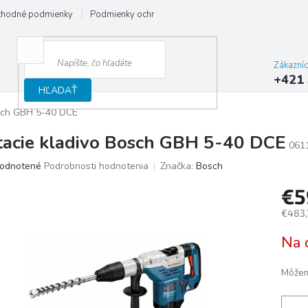
hodné podmienky
Podmienky ochrany osobných údajov
Reklamačný
Zákazní
+421 
HĽADAŤ
osch GBH 5-40 DCE
tacie kladivo Bosch GBH 5-40 DCE
061
merné
odnotené
Podrobnosti hodnotenia
Značka:
Bosch
otenie
€5
uktu
€483,
Jedno
Na 
cena:
ičiek.
Môžem