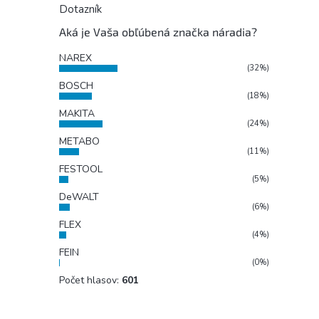
Dotazník
Aká je Vaša obľúbená značka náradia?
NAREX
(32%)
BOSCH
(18%)
MAKITA
(24%)
METABO
(11%)
FESTOOL
(5%)
DeWALT
(6%)
FLEX
(4%)
FEIN
(0%)
Počet hlasov:
601