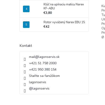
Kľúč na upínaciu maticu Narex
Ku
KF-ABU
Pr
€3,80
Tu
Ut
Rotor vyvážený Narex EBU 15
Pr
€42
Op
Pr
Ø 
Kontakt
mail
@
lagonservis.sk
+421 51 758 2000
+421 950 380 154
Staňte sa fanúšikom
lagonservis
@lagonservis