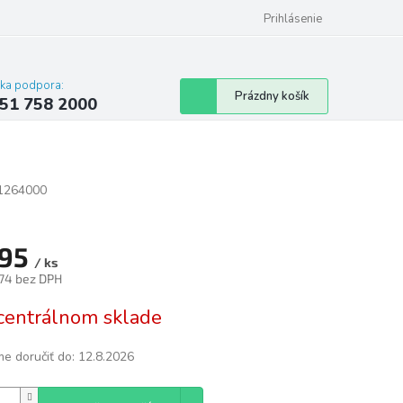
 poriadok
Hodnotenie obchodu
Prihlásenie
cka podpora:
Nákupný
Prázdny košík
51 758 2000
košík
1264000
95
/ ks
74 bez DPH
tková
centrálnom sklade
e doručiť do:
12.8.2026