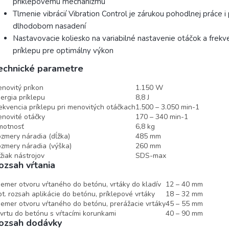
príklepovému mechanizmu
Tlmenie vibrácií Vibration Control je zárukou pohodlnej práce i 
dlhodobom nasadení
Nastavovacie koliesko na variabilné nastavenie otáčok a frekv
príklepu pre optimálny výkon
echnické parametre
novitý príkon
1.150 W
ergia príklepu
8,8 J
ekvencia príklepu pri menovitých otáčkach
1.500 – 3.050 min-1
novité otáčky
170 – 340 min-1
motnosť
6,8 kg
zmery náradia (dĺžka)
485 mm
zmery náradia (výška)
260 mm
žiak nástrojov
SDS-max
ozsah vŕtania
iemer otvoru vŕtaného do betónu, vrtáky do kladív
12 – 40 mm
t. rozsah aplikácie do betónu, príklepové vrtáky
18 – 32 mm
iemer otvoru vŕtaného do betónu, prerážacie vrtáky
45 – 55 mm
vrtu do betónu s vŕtacími korunkami
40 – 90 mm
ozsah dodávky