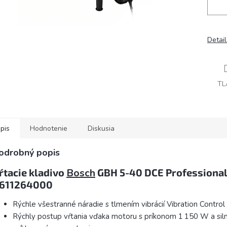
Detai
TL
pis
Hodnotenie
Diskusia
odrobný popis
ŕtacie kladivo
Bosch
GBH 5-40 DCE Professional
611264000
Rýchle všestranné náradie s tlmením vibrácií Vibration Control
Rýchly postup vŕtania vďaka motoru s príkonom 1 150 W a si