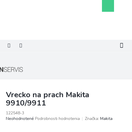
Prejsť
Nákupný
na
košík
obsah
Vrecko na prach Makita
9910/9911
122548-3
Priemerné
Neohodnotené
Podrobnosti hodnotenia
Značka:
Makita
hodnotenie
produktu