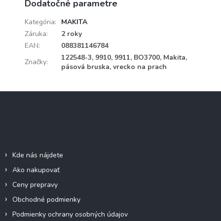
Dodatočné parametre
Kategória
:
MAKITA
Záruka
:
2 roky
EAN
:
088381146784
122548-3, 9910, 9911, BO3700, Makita,
Značky
:
pásová bruska, vrecko na prach
Z
á
p
ä
Informácie pre vás
t
i
Kde nás nájdete
e
Ako nakupovať
Ceny prepravy
Obchodné podmienky
Podmienky ochrany osobných údajov