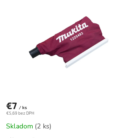
je
0,0
z
5
hviezdičiek.
€7
/ ks
€5,69 bez DPH
Jednotková
Skladom
(2 ks)
cena: