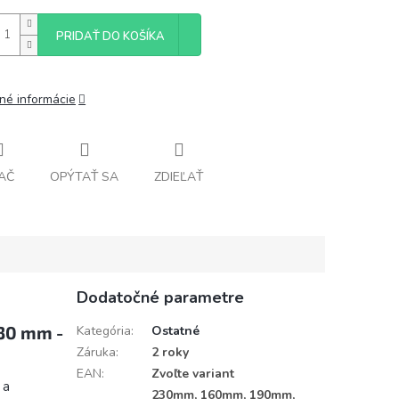
PRIDAŤ DO KOŠÍKA
lné informácie
AČ
OPÝTAŤ SA
ZDIEĽAŤ
Dodatočné parametre
 30 mm -
Kategória
:
Ostatné
Záruka
:
2 roky
EAN
:
Zvoľte variant
 a
230mm, 160mm, 190mm,