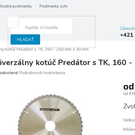
hodné podmienky
Podmienky ochrany osobných údajov
Reklamačný
Zákazní
+421 
HĽADAŤ
ny kotúč Predátor s TK, 160 - 250 mm x 30 mm
iverzálny kotúč Predátor s TK, 160
merné
odnotené
Podrobnosti hodnotenia
otenie
o
uktu
od
€1
Jedno
Zvoľ
cena:
ičiek.
Veľko
Môžem