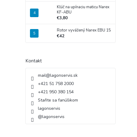
Kľúč na upínaciu maticu Narex
KF-ABU
€3,80
Rotor vyvážený Narex EBU 15
€42
Kontakt
mail
@
lagonservis.sk
+421 51 758 2000
+421 950 380 154
Staňte sa fanúšikom
lagonservis
@lagonservis