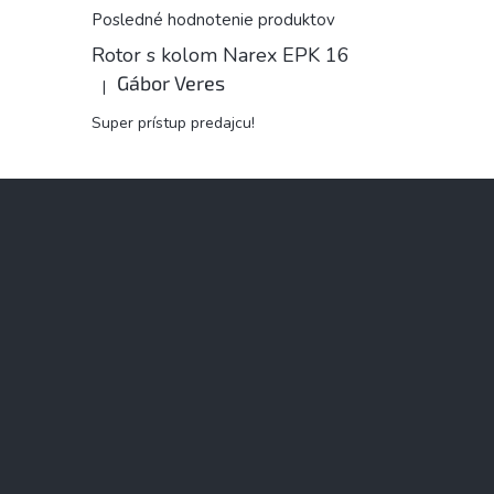
Posledné hodnotenie produktov
Rotor s kolom Narex EPK 16
Gábor Veres
|
Hodnotenie produktu je 5 z 5 hviezdičiek.
Super prístup predajcu!
Z
á
p
ä
t
i
e