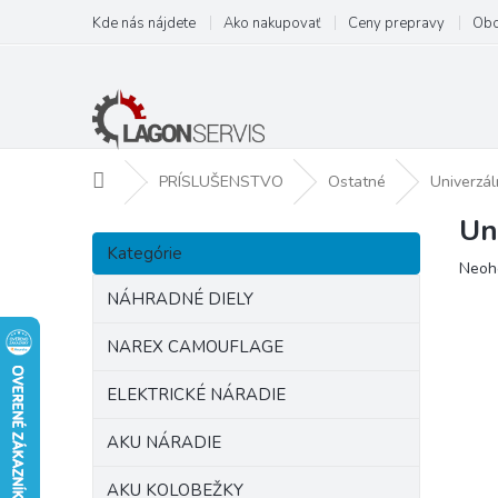
Prejsť
Kde nás nájdete
Ako nakupovať
Ceny prepravy
Obc
na
obsah
Domov
PRÍSLUŠENSTVO
Ostatné
Univerzál
Un
B
Preskočiť
o
Kategórie
kategórie
Prie
Neoh
č
hodn
n
NÁHRADNÉ DIELY
prod
ý
je
p
NAREX CAMOUFLAGE
0,0
a
z
ELEKTRICKÉ NÁRADIE
5
n
hviezd
e
AKU NÁRADIE
l
AKU KOLOBEŽKY