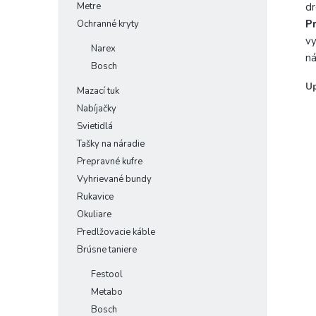
Metre
dr
P
Ochranné kryty
vy
Narex
ná
Bosch
U
Mazací tuk
Nabíjačky
Svietidlá
Tašky na náradie
Prepravné kufre
Vyhrievané bundy
Rukavice
Okuliare
Predlžovacie káble
Brúsne taniere
Festool
Metabo
Bosch