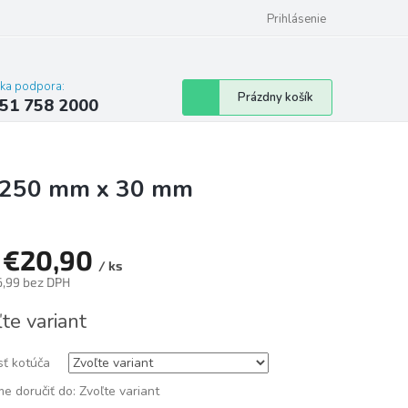
 poriadok
Hodnotenie obchodu
Prihlásenie
cka podpora:
Nákupný
Prázdny košík
51 758 2000
košík
 - 250 mm x 30 mm
d
€20,90
/ ks
6,99
bez DPH
tková
te variant
sť kotúča
e doručiť do:
Zvoľte variant