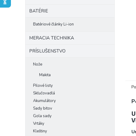
BATÉRIE
Batériové články Li-ion
MERACIA TECHNIKA
PRÍSLUŠENSTVO
Nože
Makita
Pilové listy
Po
Skľučovadlá
P
Akumulátory
Sady bitov
U
Gola sady
V
Vrtáky
Kleštiny
U