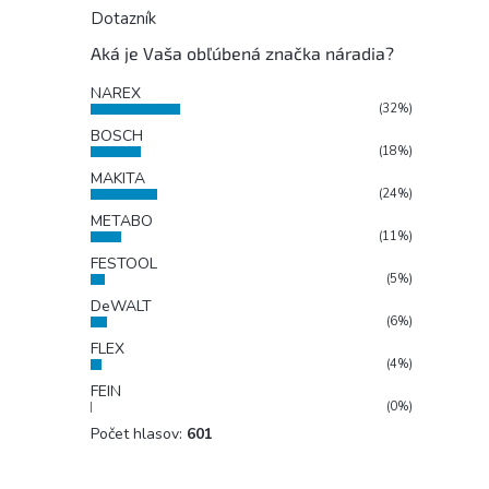
Dotazník
Aká je Vaša obľúbená značka náradia?
NAREX
(32%)
BOSCH
(18%)
MAKITA
(24%)
METABO
(11%)
FESTOOL
(5%)
DeWALT
(6%)
FLEX
(4%)
FEIN
(0%)
Počet hlasov:
601