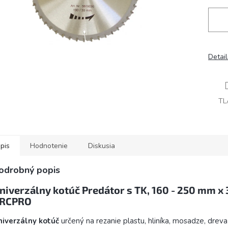
Detai
TL
pis
Hodnotenie
Diskusia
odrobný popis
niverzálny kotúč Predátor s TK, 160 - 250 mm x
RCPRO
niverzálny kotúč
určený na rezanie plastu, hliníka, mosadze, dreva