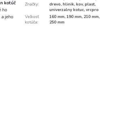
n kotúč
Značky
:
drevo, hlinik, kov, plast,
univerzalny kotuc, vrcpro
é ho
Veľkosť
160 mm, 190 mm, 210 mm,
 a jeho
kotúča
:
250 mm