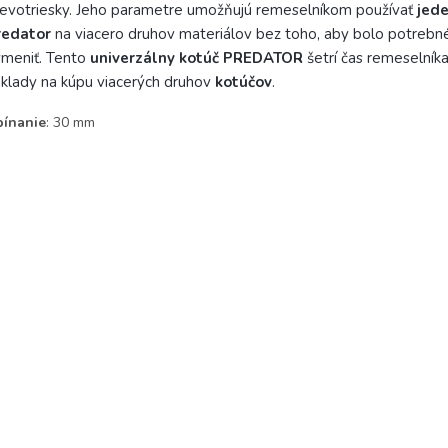
evotriesky. Jeho parametre umožňujú remeselníkom používať
jede
redator
na viacero druhov materiálov bez toho, aby bolo potrebn
meniť. Tento
univerzálny kotúč PREDATOR
šetrí čas remeselníka
klady na kúpu viacerých druhov
kotúčov
.
pínanie
:
30 mm