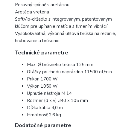
Posuvný spínač s aretáciou
Aretácia vretena
SoftVib-držadlo s integrovaným, patentovaným
kľúčom pre upínanie matíc a s tlmením vibrácií
Vysokokvalitná, výkonná uhlová brúska na rezanie,
hrubovanie a brúsenie
.
Technické parametre
Max. Ø brúsneho telesa
125 mm
Otáčky pri chodu naprázdno
11500 ot/min
Príkon
1700 W
Výkon
1050 W
Upnutie nástroja
M 14
Rozmer (d x v)
340 x 105 mm
Dĺžka kábla
4,0 m
Hmotnosť
2,6 kg
Dodatočné parametre