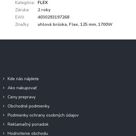
Kategória
:
FLEX
Záruka
:
2 roky
EAN
:
4030293197268
Značky
:
uhlová brúska, Flex, 125 mm, 1700W
Z
á
p
ä
Informácie pre vás
t
i
Kde nás nájdete
e
Ako nakupovať
Ceny prepravy
Obchodné podmienky
Podmienky ochrany osobných údajov
Reklamačný poriadok
Hodnotenie obchodu