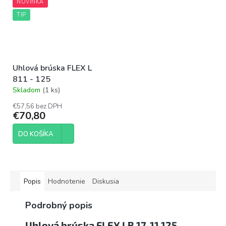
NOVINKA
TIP
Uhlová brúska FLEX L
811 - 125
Skladom
(1 ks)
Priemerné
hodnotenie
€57,56 bez DPH
produktu
€70,80
je
4,3
DO KOŠÍKA
z
5
hviezdičiek.
Popis
Hodnotenie
Diskusia
Podrobný popis
Uhlová brúska FLEX LB 17-11 125