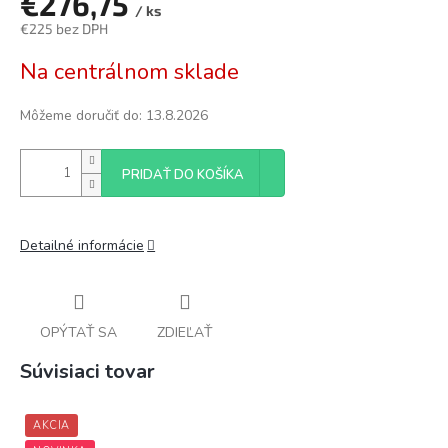
€276,75
/ ks
€225 bez DPH
Jednotková
Na centrálnom sklade
cena:
Môžeme doručiť do:
13.8.2026
PRIDAŤ DO KOŠÍKA
Detailné informácie
OPÝTAŤ SA
ZDIEĽAŤ
Súvisiaci tovar
AKCIA