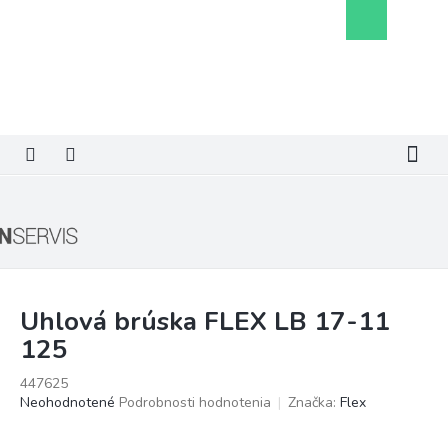
Prejsť
Nákupný
na
košík
obsah
Uhlová brúska FLEX LB 17-11
125
447625
Priemerné
Neohodnotené
Podrobnosti hodnotenia
Značka:
Flex
hodnotenie
produktu