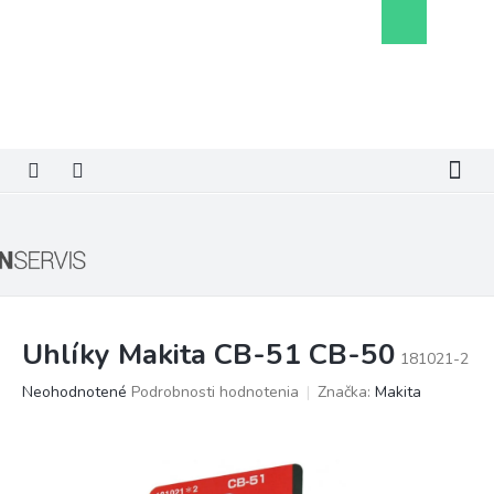
Prejsť
Nákupný
na
košík
obsah
Uhlíky Makita CB-51 CB-50
181021-2
Priemerné
Neohodnotené
Podrobnosti hodnotenia
Značka:
Makita
hodnotenie
produktu
je
0,0