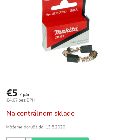
z
5
hviezdičiek.
€5
/ pár
€4,07 bez DPH
Jednotková
Na centrálnom sklade
cena:
Môžeme doručiť do:
13.8.2026