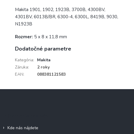
Makita 1901, 1902, 1923B, 3700B, 4300BV,
4301BV, 6013B/BR, 6300-4, 6300L, 8419B, 9030,
N1923B
Rozmer:
5 x 8 x 11,8 mm
Dodatočné parametre
Kategória
:
Makita
Záruka
:
2 roky
EAN
:
088381121583
Z
á
p
ä
Informácie pre vás
t
i
Kde nás nájdete
e