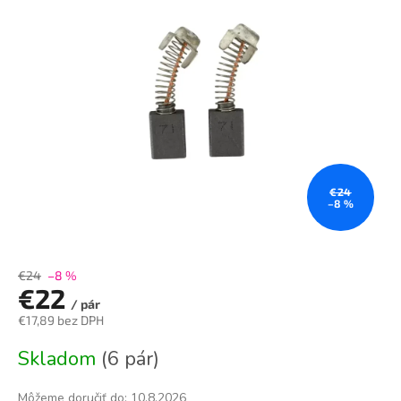
0,0
z
5
hviezdičiek.
€24
–8 %
€24
–8 %
€22
/ pár
€17,89 bez DPH
Jednotková
Skladom
(6 pár)
cena:
Môžeme doručiť do:
10.8.2026