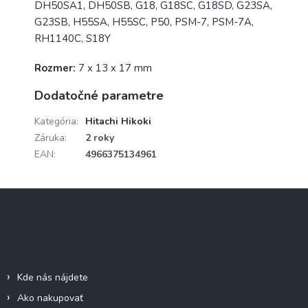
DH50SA1, DH50SB, G18, G18SC, G18SD, G23SA,
G23SB, H55SA, H55SC, P50, PSM-7, PSM-7A,
RH1140C, S18Y
Rozmer:
7 x 13 x 17 mm
Dodatočné parametre
Kategória
:
Hitachi Hikoki
Záruka
:
2 roky
EAN
:
4966375134961
Z
á
p
ä
Informácie pre vás
t
i
Kde nás nájdete
e
Ako nakupovať