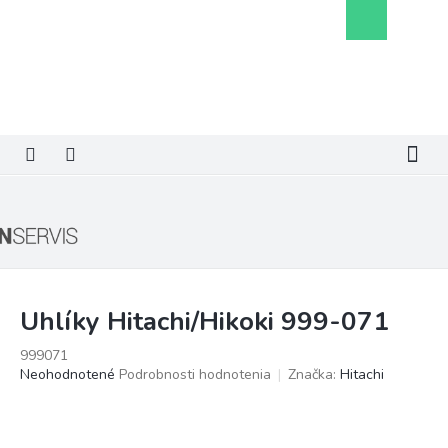
Prejsť
Nákupný
na
košík
obsah
Uhlíky Hitachi/Hikoki 999-071
999071
Priemerné
Neohodnotené
Podrobnosti hodnotenia
Značka:
Hitachi
hodnotenie
produktu
je