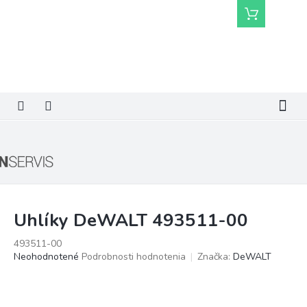
Prejsť
Nákupný
na
košík
obsah
Uhlíky DeWALT 493511-00
493511-00
Priemerné
Neohodnotené
Podrobnosti hodnotenia
Značka:
DeWALT
hodnotenie
produktu
je