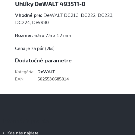
Uhlíky DeWALT 493511-0
Vhodné pre:
DeWALT
DC213, DC222, DC223,
DC224, DW980
Rozmer:
6.5 x 7.5 x 12 mm
Cena je za pár (2ks)
Dodatočné parametre
Kategória
:
DeWALT
EAN
:
5025536685014
Z
á
p
ä
Informácie pre vás
t
i
Kde nás nájdete