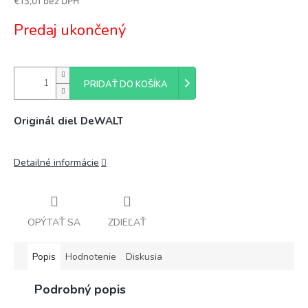
€13,01 bez DPH
Jednotková
Predaj ukončený
cena:
PRIDAŤ DO KOŠÍKA
Originál diel DeWALT
Detailné informácie
OPÝTAŤ SA
ZDIEĽAŤ
Popis
Hodnotenie
Diskusia
Podrobný popis