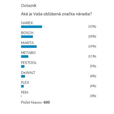
Dotazník
Aká je Vaša obľúbená značka náradia?
NAREX
(32%)
BOSCH
(18%)
MAKITA
(24%)
METABO
(11%)
FESTOOL
(5%)
DeWALT
(6%)
FLEX
(4%)
FEIN
(0%)
Počet hlasov:
600