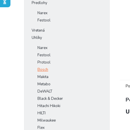
Predlohy
Narex
Festool
Vretená
Uhlíky
Narex
Festool
Protool
Bosch
Makita
Metabo
Po
DeWALT
Black & Decker
P
Hitachi Hikoki
U
HILTI
Milwaukee
Flex