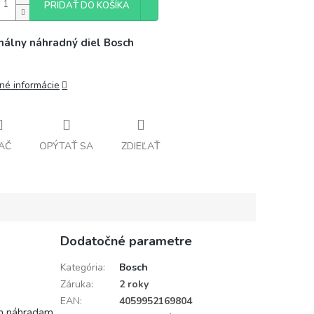
PRIDAŤ DO KOŠÍKA
nálny náhradný diel Bosch
lné informácie
AČ
OPÝTAŤ SA
ZDIEĽAŤ
Dodatočné parametre
Kategória
:
Bosch
Záruka
:
2 roky
EAN
:
4059952169804
ším náhradam