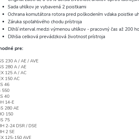
Sada uhlíkov je vybavená 2 poistkami
Ochrana komutátora rotora pred poškodením vďaka poistke uh
Záruka spoľahlivého chodu prístroja
Dlhší interval medzi výmenou uhlíkov - pracovný čas až 200 h
Dlhšia celková prevádzková životnosť prístroja
hodné pre:
S 230 A / AE / AVE
S 280 A / AE
X 125 A / AC
EX 150 AC
S 46
 550
S 40
BH 14-E
SS 280 AE
HO 150
BS 75
H 2-24 DSR / DSE
BH 2 SE
EX 125-150 AVE