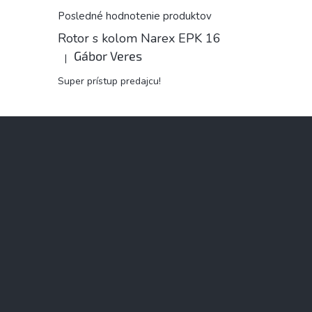
Posledné hodnotenie produktov
Rotor s kolom Narex EPK 16
Gábor Veres
|
Hodnotenie produktu je 5 z 5 hviezdičiek.
Super prístup predajcu!
Z
á
p
ä
t
i
e