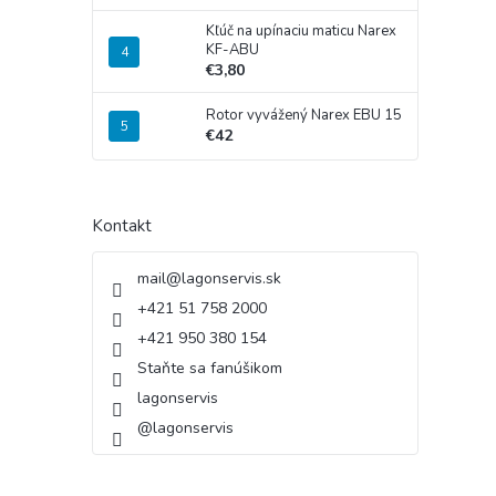
Kľúč na upínaciu maticu Narex
KF-ABU
€3,80
Rotor vyvážený Narex EBU 15
€42
Kontakt
mail
@
lagonservis.sk
+421 51 758 2000
+421 950 380 154
Staňte sa fanúšikom
lagonservis
@lagonservis