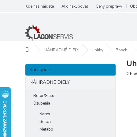
Prejsť
Kde nás nájdete
Ako nakupovať
Ceny prepravy
Obc
na
obsah
Domov
NÁHRADNÉ DIELY
Uhlíky
Bosch
Uh
B
Preskočiť
o
Kategórie
kategórie
Prie
2 hod
č
hodn
n
NÁHRADNÉ DIELY
prod
ý
je
p
Rotor/Stator
3,0
a
z
Ozubenia
5
n
Narex
hviezd
e
Bosch
l
Metabo