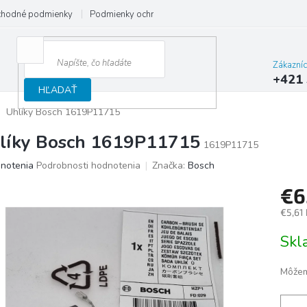
hodné podmienky
Podmienky ochrany osobných údajov
Reklamačný
Zákazní
+421 
HĽADAŤ
Uhlíky Bosch 1619P11715
líky Bosch 1619P11715
1619P11715
merné
notenia
Podrobnosti hodnotenia
Značka:
Bosch
otenie
€6
uktu
€5,61
Jedno
Sk
cena:
ičiek.
Môžem