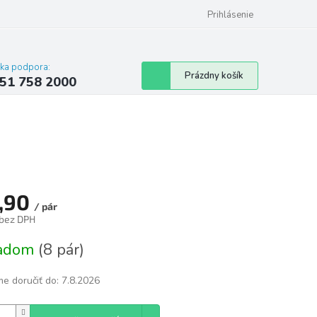
 poriadok
Hodnotenie obchodu
Prihlásenie
cka podpora:
Nákupný
Prázdny košík
51 758 2000
košík
,90
/ pár
 bez DPH
tková
ladom
(8 pár)
e doručiť do:
7.8.2026