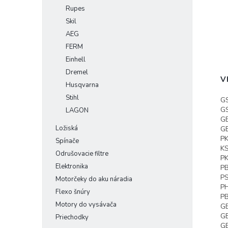
Rupes
Skil
AEG
FERM
Einhell
Dremel
V
Husqvarna
Stihl
GS
GS
LAGON
GE
Ložiská
G
PK
Spínače
KS
Odrušovacie filtre
PK
Elektronika
P
P
Motorčeky do aku náradia
P
Flexo šnúry
P
Motory do vysávača
GB
G
Priechodky
G