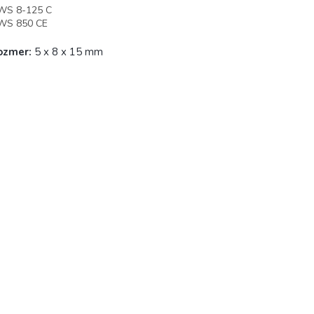
WS 8-125 C
WS 850 CE
ozmer:
5 x 8 x 15 mm