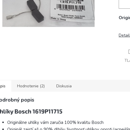
Origi
Detai
TL
pis
Hodnotenie (2)
Diskusia
odrobný popis
hlíky Bosch 1619P11715
Originálne uhlíky vám zaručia 100% kvalitu Bosch
Originál zaistí až o 90% dlhšiu životnosť uhlíkov oproti lacnej