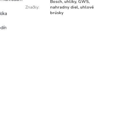
Bosch, uhlíky, GWS,
Značky
:
nahradny diel, uhlové
brúsky
líka
odín