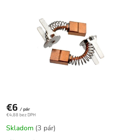
je
0,0
z
5
hviezdičiek.
€6
/ pár
€4,88 bez DPH
Jednotková
Skladom
(3 pár)
cena: