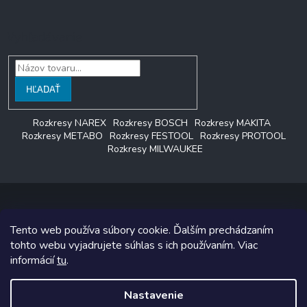
Vyhľadávanie
HĽADAŤ
Rozkresy NAREX
Rozkresy BOSCH
Rozkresy MAKITA
Rozkresy METABO
Rozkresy FESTOOL
Rozkresy PROTOOL
Rozkresy MILWAUKEE
Tento web používa súbory cookie. Ďalším prechádzaním
Copyright 2026
LAGON SERVIS
. Všetky práva vyhradené.
tohto webu vyjadrujete súhlas s ich používaním. Viac
informácií
tu
.
Grafický návrh vytvoril a na Shoptet implementoval
Tomáš Hlad
&
Shoptetak.cz
.
Nastavenie