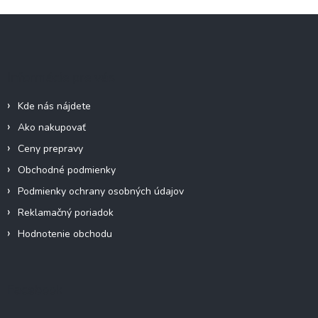
Z
á
p
ä
Informácie pre vás
t
i
Kde nás nájdete
e
Ako nakupovať
Ceny prepravy
Obchodné podmienky
Podmienky ochrany osobných údajov
Reklamačný poriadok
Hodnotenie obchodu
Facebook