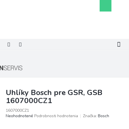
Prejsť
Nákupný
na
košík
obsah
Uhlíky Bosch pre GSR, GSB
1607000CZ1
1607000CZ1
Priemerné
Neohodnotené
Podrobnosti hodnotenia
Značka:
Bosch
hodnotenie
produktu