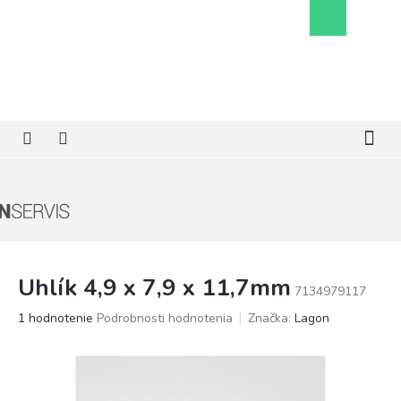
Prejsť
Nákupný
na
košík
obsah
Uhlík 4,9 x 7,9 x 11,7mm
7134979117
Priemerné
1 hodnotenie
Podrobnosti hodnotenia
Značka:
Lagon
hodnotenie
produktu
je
5,0