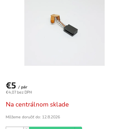
z
5
hviezdičiek.
€5
/ pár
€4,07 bez DPH
Jednotková
Na centrálnom sklade
cena:
Môžeme doručiť do:
12.8.2026