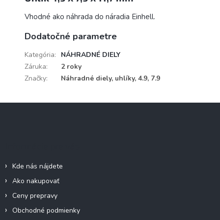
Vhodné ako náhrada do náradia Einhell.
Dodatočné parametre
Kategória
:
NÁHRADNÉ DIELY
Záruka
:
2 roky
Značky
:
Náhradné diely, uhlíky, 4.9, 7.9
Z
á
p
ä
Informácie pre vás
t
i
Kde nás nájdete
e
Ako nakupovať
Ceny prepravy
Obchodné podmienky