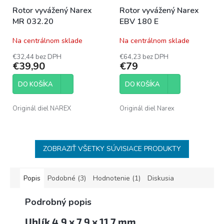
Rotor vyvážený Narex
Rotor vyvážený Narex
MR 032.20
EBV 180 E
Na centrálnom sklade
Na centrálnom sklade
€32,44 bez DPH
€64,23 bez DPH
€39,90
€79
DO KOŠÍKA
DO KOŠÍKA
Originál diel NAREX
Originál diel Narex
ZOBRAZIŤ VŠETKY SÚVISIACE PRODUKTY
Popis
Podobné (3)
Hodnotenie (1)
Diskusia
Podrobný popis
Uhlík 4,9 x 7,9 x 11,7 mm