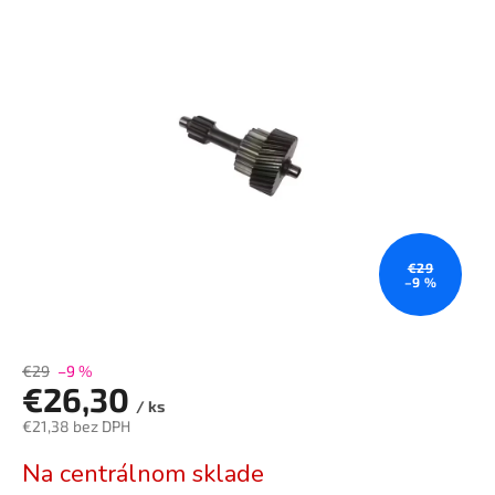
je
0,0
z
5
hviezdičiek.
€29
–9 %
€29
–9 %
€26,30
/ ks
€21,38 bez DPH
Jednotková
Na centrálnom sklade
cena: