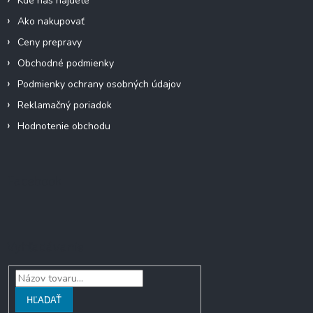
Kde nás nájdete
e
Ako nakupovať
Ceny prepravy
Obchodné podmienky
Podmienky ochrany osobných údajov
Reklamačný poriadok
Hodnotenie obchodu
Facebook
Vyhľadávanie
HĽADAŤ