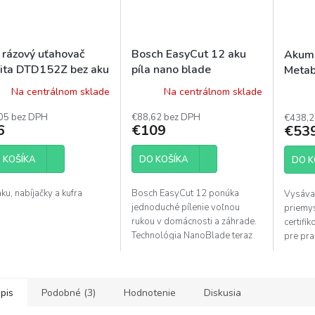
 rázový uťahovač
Bosch EasyCut 12 aku
Akumu
ita DTD152Z bez aku
píla nano blade
Metab
Na centrálnom sklade
Na centrálnom sklade
05 bez DPH
€88,62 bez DPH
€438,2
6
€109
€53
 KOŠÍKA
DO KOŠÍKA
DO K
ku, nabíjačky a kufra
Bosch EasyCut 12 ponúka
Vysávač
jednoduché pílenie voľnou
priemy
rukou v domácnosti a záhrade.
certifi
Technológia NanoBlade teraz
pre pra
umožňuje rezanie voľnou rukou
dokonca bez upnutia obrobku.
pis
Podobné (3)
Hodnotenie
Diskusia