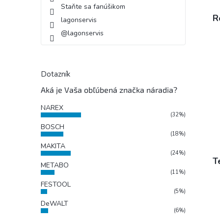
Staňte sa fanúšikom
R
lagonservis
@lagonservis
Dotazník
Aká je Vaša obľúbená značka náradia?
NAREX
(32%)
BOSCH
(18%)
MAKITA
(24%)
T
METABO
(11%)
FESTOOL
(5%)
DeWALT
(6%)