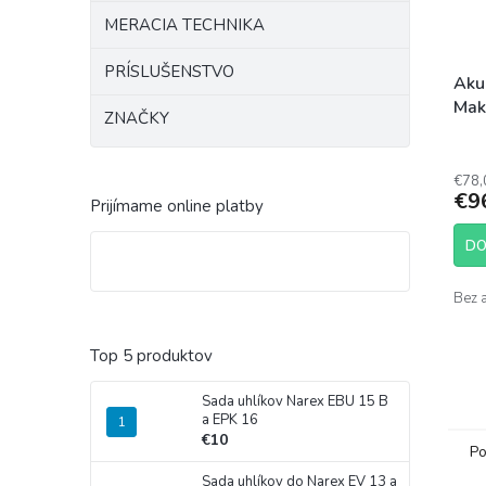
MERACIA TECHNIKA
PRÍSLUŠENSTVO
Aku
Mak
ZNAČKY
€78,
€9
Prijímame online platby
DO
Bez a
Top 5 produktov
Sada uhlíkov Narex EBU 15 B
a EPK 16
€10
Po
Sada uhlíkov do Narex EV 13 a