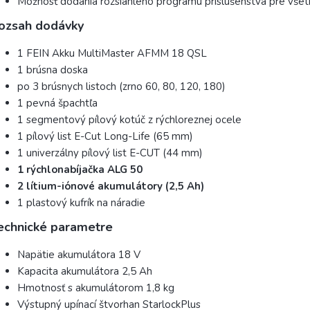
Možnosť dodania rozsiahleho programu príslušenstva pre všetk
ozsah dodávky
1 FEIN Akku MultiMaster AFMM 18 QSL
1 brúsna doska
po 3 brúsnych listoch (zrno 60, 80, 120, 180)
1 pevná špachtľa
1 segmentový pílový kotúč z rýchloreznej ocele
1 pílový list E-Cut Long-Life (65 mm)
1 univerzálny pílový list E-CUT (44 mm)
1 rýchlonabíjačka ALG 50
2 lítium-iónové akumulátory (2,5 Ah)
1 plastový kufrík na náradie
echnické parametre
Napätie akumulátora 18 V
Kapacita akumulátora 2,5 Ah
Hmotnosť s akumulátorom 1,8 kg
Výstupný upínací štvorhan StarlockPlus