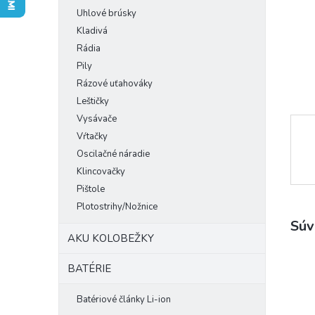
Uhlové brúsky
Kladivá
Rádia
Pily
Rázové uťahováky
Leštičky
Vysávače
Vŕtačky
Oscilačné náradie
Klincovačky
Pištole
Plotostrihy/Nožnice
Súv
AKU KOLOBEŽKY
BATÉRIE
Batériové články Li-ion