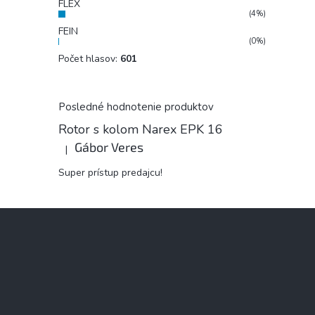
FLEX
(4%)
FEIN
(0%)
Počet hlasov:
601
Posledné hodnotenie produktov
Rotor s kolom Narex EPK 16
Gábor Veres
|
Hodnotenie produktu je 5 z 5 hviezdičiek.
Super prístup predajcu!
Z
á
p
ä
t
i
e