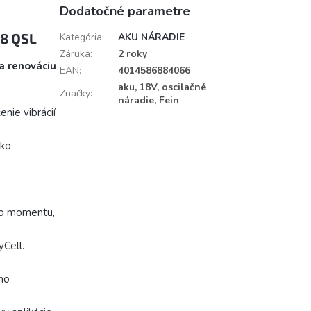
Dodatočné parametre
18 QSL
Kategória
:
AKU NÁRADIE
Záruka
:
2 roky
a renováciu
EAN
:
4014586884066
aku, 18V, oscilačné
Značky
:
náradie, Fein
nie vibrácií
ako
ho momentu,
Cell.
ho