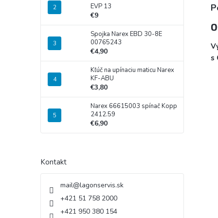
EVP 13
P
€9
O
Spojka Narex EBD 30-8E
00765243
V
€4,90
s 
Kľúč na upínaciu maticu Narex
KF-ABU
€3,80
Narex 66615003 spínač Kopp
2412.59
€6,90
Kontakt
mail
@
lagonservis.sk
+421 51 758 2000
+421 950 380 154