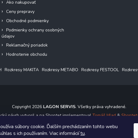
Ako nakupovať
Ceny prepravy
Obchodné podmienky
Podmienky ochrany osobných
údajov
Reklamačný poriadok
Hodnotenie obchodu
H
Rozkresy MAKITA
Rozkresy METABO
Rozkresy FESTOOL
Rozkre
Copyright 2026
LAGON SERVIS
. Všetky práva vyhradené.
ický návrh vytvoril a na Shoptet implementoval
Tomáš Hlad
&
Shoptet
oužíva súbory cookie. Ďalším prechádzaním tohto webu
Vytvoril Shoptet
úhlas s ich používaním. Viac informácií
tu
.