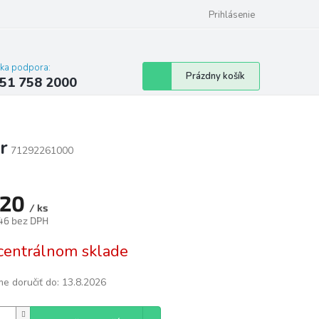
 poriadok
Hodnotenie obchodu
Prihlásenie
cka podpora:
Nákupný
Prázdny košík
51 758 2000
košík
r
71292261000
420
/ ks
46 bez DPH
tková
centrálnom sklade
e doručiť do:
13.8.2026