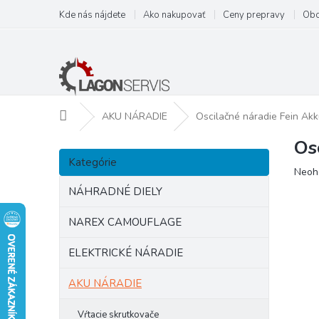
Prejsť
Kde nás nájdete
Ako nakupovať
Ceny prepravy
Obc
na
obsah
Domov
AKU NÁRADIE
Oscilačné náradie Fein Akk
Os
B
Preskočiť
o
Kategórie
kategórie
Prie
Neoh
č
hodn
n
NÁHRADNÉ DIELY
prod
ý
je
p
NAREX CAMOUFLAGE
0,0
a
z
ELEKTRICKÉ NÁRADIE
5
n
hviezd
e
AKU NÁRADIE
l
Vŕtacie skrutkovače