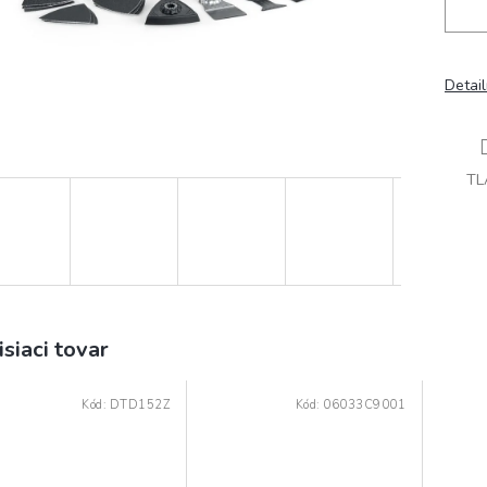
Detai
TL
isiaci tovar
Kód:
DTD152Z
Kód:
06033C9001