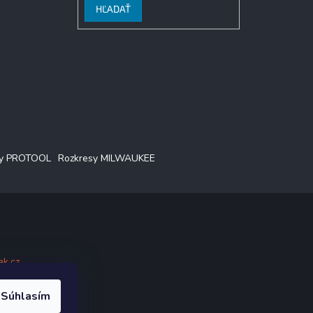
HĽADAŤ
sy PROTOOL
Rozkresy MILWAUKEE
ak.cz
.
Súhlasím