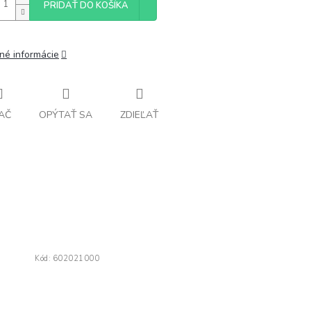
PRIDAŤ DO KOŠÍKA
lné informácie
AČ
OPÝTAŤ SA
ZDIEĽAŤ
Kód:
602021000