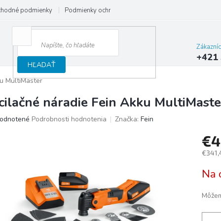
hodné podmienky
Podmienky ochrany osobných údajov
Reklamačný
Zákazní
+421 
HĽADAŤ
u MultiMaster
cilačné náradie Fein Akku MultiMaste
merné
odnotené
Podrobnosti hodnotenia
Značka:
Fein
otenie
€
uktu
€341,
Jedno
Na 
cena:
ičiek.
Môžem