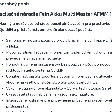
odrobný popis
scilačné náradie Fein Akku MultiMaster AFMM 
ýkonný a nezávisle od siete použiteľný systém pre prestavbu 
QuickIN a príslušenstvom pre širokú oblasť použitia.
Samonosný motor s izoláciou proti vibráciám na vynikajúce zníže
a hluku.
Motor so silným krútiacim momentom s identickým výkonom 
prevedenie s napájaním zo siete.
Pohodlná výmena príslušenstva bez použitia kľúčov pomocou
rýchloupínacieho systému QuickIN.
Upnutie nástroja StarlockPlus s výborným prenosom krútiace
vhodné na všetko príslušenstvo Starlock, StarlockPlus.
Výkonné lítium-iónové akumulátory 18 V s technológiou Safety
Ukazovateľ stavu nabitia je na každom akumulátore.
Integrované rozhranie pre pripevnenie prídavného systémové
príslušenstva.