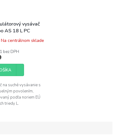
látorový vysávač
o AS 18 L PC
Na centrálnom sklade
1 bez DPH
9
OŠÍKA
 na suché vysávanie s
selným povolením,
kovaný podľa noriem EÚ
ch triedy L.