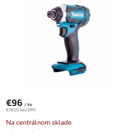
je
0,0
z
5
hviezdičiek.
€96
/ ks
€78,05 bez DPH
Jednotková
Na centrálnom sklade
cena: