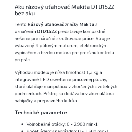
Aku rázový uťahovač Makita DTD152Z
bez aku
Tento
Rázový uťahovač
značky
Makita
s
označením
DTD152Z
predstavuje kompaktné
riešenie pre náročné skrutkovacie práce. Stroj je
vybavený 4-pólovým motorom, elektronickým
vypínačom a brzdou motora pre precíznu kontrolu
pri práci.
Výhodou modelu je nízka hmotnosť 1,3 kg a
integrované LED osvetlenie pracovnej plochy,
ktoré uľahčuje manipuláciu v zhoršených svetelných
podmienkach. Prístroj sa dodáva bez akumulátora,
nabíjačky a prepravného kufríka.
Technické parametre
Voľnobežné otáčky: 0 - 2.900 min-1
Počet úderov naprázdno: 0 - 3.500 min-1