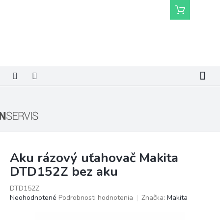
Prejsť
Nákupný
na
košík
obsah
Aku rázový uťahovač Makita
DTD152Z bez aku
DTD152Z
Priemerné
Neohodnotené
Podrobnosti hodnotenia
Značka:
Makita
hodnotenie
produktu