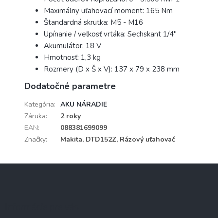
Maximálny uťahovací moment: 165 Nm
Štandardná skrutka: M5 - M16
Upínanie / veľkosť vrtáka: Sechskant 1/4"
Akumulátor: 18 V
Hmotnosť: 1,3 kg
Rozmery (D x Š x V): 137 x 79 x 238 mm
Dodatočné parametre
Kategória
:
AKU NÁRADIE
Záruka
:
2 roky
EAN
:
088381699099
Značky
:
Makita, DTD152Z, Rázový uťahovač
Z
á
p
ä
Informácie pre vás
t