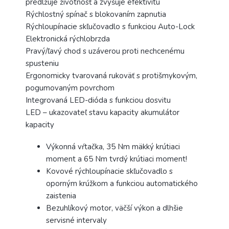
predlžuje životnosť a zvyšuje efektivitu
Rýchlostný spínač s blokovaním zapnutia
Rýchloupínacie skľučovadlo s funkciou Auto-Lock
Elektronická rýchlobrzda
Pravý/ľavý chod s uzáverou proti nechcenému
spusteniu
Ergonomicky tvarovaná rukoväť s protišmykovým,
pogumovaným povrchom
Integrovaná LED-dióda s funkciou dosvitu
LED – ukazovateľ stavu kapacity akumulátor
kapacity
Výkonná vŕtačka, 35 Nm mäkký krútiaci
moment a 65 Nm tvrdý krútiaci moment!
Kovové rýchloupínacie skľučovadlo s
oporným krúžkom a funkciou automatického
zaistenia
Bezuhlíkový motor, väčší výkon a dlhšie
servisné intervaly