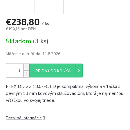
€238,80
/ ks
€194,15 bez DPH
Jednotková
Skladom
(3 ks)
cena:
Môžeme doručiť do:
11.8.2026
PRIDAŤ DO KOŠÍKA
FLEX DD 2G 18.0-EC LD je kompaktná, výkonná vŕtačka s
pevným 13 mm kovovým skľučovadlom, ktorá je najmenšou
vŕtačkou vo svojej triede.
Detailné informácie