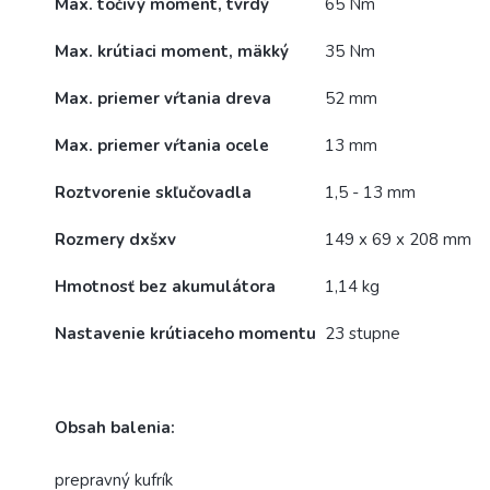
Max. točivý moment, tvrdý
65 Nm
Max. krútiaci moment, mäkký
35 Nm
Max. priemer vŕtania dreva
52 mm
Max. priemer vŕtania ocele
13 mm
Roztvorenie skľučovadla
1,5 - 13 mm
Rozmery dxšxv
149 x 69 x 208 mm
Hmotnosť bez akumulátora
1,14 kg
Nastavenie krútiaceho momentu
23 stupne
Obsah balenia:
prepravný kufrík