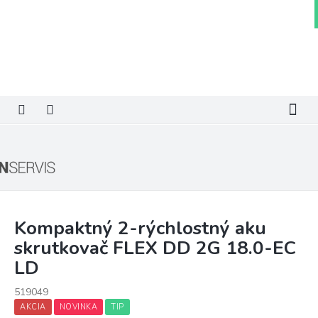
Prejsť
na
obsah
Kompaktný 2-rýchlostný aku
skrutkovač FLEX DD 2G 18.0-EC
LD
519049
AKCIA
NOVINKA
TIP