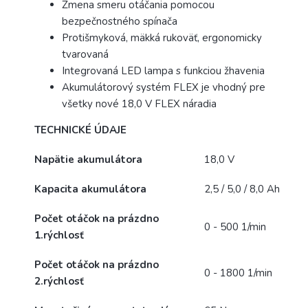
Zmena smeru otáčania pomocou
bezpečnostného spínača
Protišmyková, mäkká rukoväť, ergonomicky
tvarovaná
Integrovaná LED lampa s funkciou žhavenia
Akumulátorový systém FLEX je vhodný pre
všetky nové 18,0 V FLEX náradia
TECHNICKÉ ÚDAJE
Napätie akumulátora
18,0 V
Kapacita akumulátora
2,5 / 5,0 / 8,0 Ah
Počet otáčok na prázdno
0 - 500 1/min
1.rýchlosť
Počet otáčok na prázdno
0 - 1800 1/min
2.rýchlosť