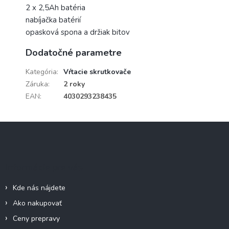
2 x 2,5Ah batéria
nabíjačka batérií
opasková spona a držiak bitov
Dodatočné parametre
Kategória
:
Vŕtacie skrutkovače
Záruka
:
2 roky
EAN
:
4030293238435
Z
á
p
ä
Informácie pre vás
t
i
Kde nás nájdete
e
Ako nakupovať
Ceny prepravy