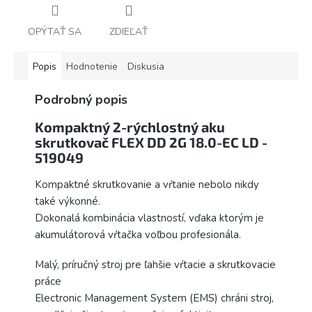
OPÝTAŤ SA
ZDIEĽAŤ
Popis
Hodnotenie
Diskusia
Podrobný popis
Kompaktný 2-rýchlostný aku
skrutkovač FLEX DD 2G 18.0-EC LD -
519049
Kompaktné skrutkovanie a vŕtanie nebolo nikdy
také výkonné.
Dokonalá kombinácia vlastností, vďaka ktorým je
akumulátorová vŕtačka voľbou profesionála.
Malý, príručný stroj pre ľahšie vŕtacie a skrutkovacie
práce
Electronic Management System (EMS) chráni stroj,