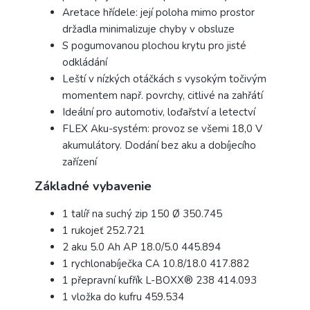
Aretace hřídele: její poloha mimo prostor
držadla minimalizuje chyby v obsluze
S pogumovanou plochou krytu pro jisté
odkládání
Leští v nízkých otáčkách s vysokým točivým
momentem např. povrchy, citlivé na zahřátí
Ideální pro automotiv, loďařství a letectví
FLEX Aku-systém: provoz se všemi 18,0 V
akumulátory. Dodání bez aku a dobíjecího
zařízení
Základné vybavenie
1 talíř na suchý zip 150 Ø
350.745
1 rukojeť
252.721
2 aku 5.0 Ah AP 18.0/5.0
445.894
1 rychlonabíječka CA 10.8/18.0
417.882
1 přepravní kufřík L-BOXX® 238
414.093
1 vložka do kufru
459.534