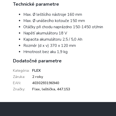
Technické parametre
Max. Ø leštícího nástroje
160 mm
Max. Ø unášecího kotouče
150 mm
Otáčky při chodu naprázdno
150-1450 ot/min
Napětí akumulátoru
18 V
Kapacita akumulátoru
2,5 / 5,0 Ah
Rozměr (d x v)
370 x 120 mm
Hmotnost bez aku
1,9 kg
Dodatočné parametre
Kategória
:
FLEX
Záruka
:
2 roky
EAN
:
4030293196940
Značky
:
Flex, leštička, 447.153
Z
á