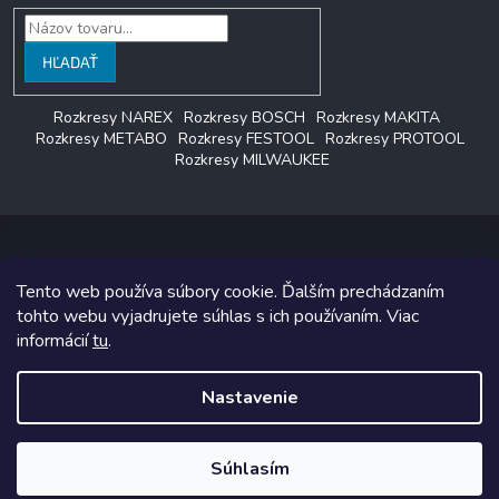
HĽADAŤ
Rozkresy NAREX
Rozkresy BOSCH
Rozkresy MAKITA
Rozkresy METABO
Rozkresy FESTOOL
Rozkresy PROTOOL
Rozkresy MILWAUKEE
Tento web používa súbory cookie. Ďalším prechádzaním
Copyright 2026
LAGON SERVIS
. Všetky práva vyhradené.
tohto webu vyjadrujete súhlas s ich používaním. Viac
informácií
tu
.
Grafický návrh vytvoril a na Shoptet implementoval
Tomáš Hlad
&
Shoptetak.cz
.
Nastavenie
Vytvoril Shoptet
Súhlasím