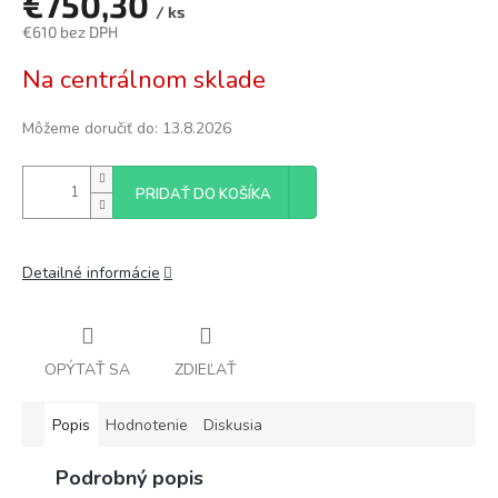
€750,30
/ ks
€610 bez DPH
Jednotková
Na centrálnom sklade
cena:
Môžeme doručiť do:
13.8.2026
PRIDAŤ DO KOŠÍKA
Detailné informácie
OPÝTAŤ SA
ZDIEĽAŤ
Popis
Hodnotenie
Diskusia
Podrobný popis