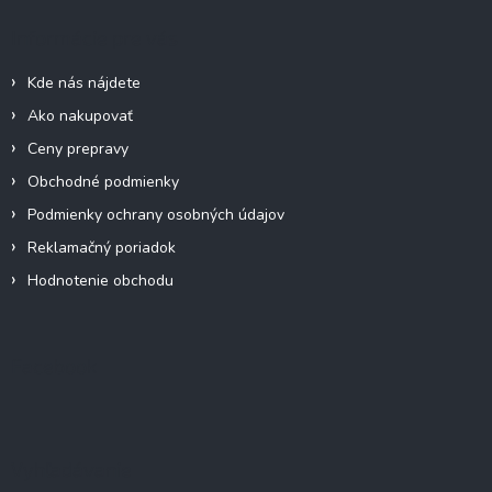
p
ä
Informácie pre vás
t
i
Kde nás nájdete
e
Ako nakupovať
Ceny prepravy
Obchodné podmienky
Podmienky ochrany osobných údajov
Reklamačný poriadok
Hodnotenie obchodu
Facebook
Vyhľadávanie