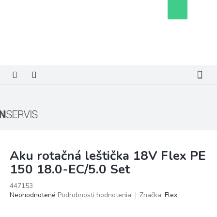
Prejsť
Nákupný
na
košík
obsah
Aku rotačná leštička 18V Flex PE
150 18.0-EC/5.0 Set
447153
Priemerné
Neohodnotené
Podrobnosti hodnotenia
Značka:
Flex
hodnotenie
produktu