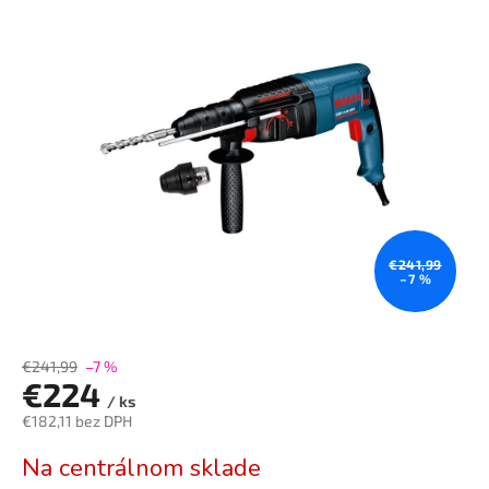
je
5,0
z
5
hviezdičiek.
€241,99
–7 %
€241,99
–7 %
€224
/ ks
€182,11 bez DPH
Jednotková
Na centrálnom sklade
cena: