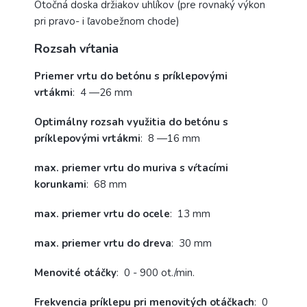
Otočná doska držiakov uhlíkov (pre rovnaký výkon
pri pravo- i ľavobežnom chode)
Rozsah vŕtania
Priemer vrtu do betónu s príklepovými
vrtákmi
: 4 —26 mm
Optimálny rozsah využitia do betónu s
príklepovými vrtákmi
: 8 —16 mm
max. priemer vrtu do muriva s vŕtacími
korunkami
: 68 mm
max. priemer vrtu do ocele
: 13 mm
max. priemer vrtu do dreva
: 30 mm
Menovité otáčky
: 0 - 900 ot./min.
Frekvencia príklepu pri menovitých otáčkach
: 0