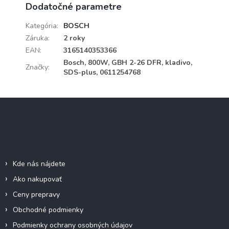
Dodatočné parametre
Kategória
:
BOSCH
Záruka
:
2 roky
EAN
:
3165140353366
Bosch, 800W, GBH 2-26 DFR, kladivo,
Značky
:
SDS-plus, 0611254768
Z
á
p
ä
Informácie pre vás
t
i
Kde nás nájdete
e
Ako nakupovať
Ceny prepravy
Obchodné podmienky
Podmienky ochrany osobných údajov