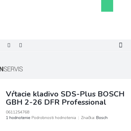
Prejsť
Nákupný
na
košík
obsah
Vŕtacie kladivo SDS-Plus BOSCH
GBH 2-26 DFR Professional
0611254768
Priemerné
1 hodnotenie
Podrobnosti hodnotenia
Značka:
Bosch
hodnotenie
produktu