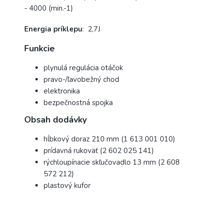
- 4000 (min.-1)
Energia príklepu
: 2,7J
Funkcie
plynulá regulácia otáčok
pravo-/ľavobežný chod
elektronika
bezpečnostná spojka
Obsah dodávky
hĺbkový doraz 210 mm (1 613 001 010)
prídavná rukoväť (2 602 025 141)
rýchloupínacie skľučovadlo 13 mm (2 608
572 212)
plastový kufor