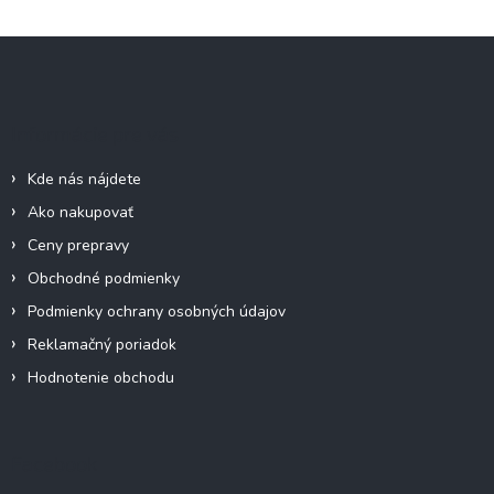
Z
á
p
ä
Informácie pre vás
t
i
Kde nás nájdete
e
Ako nakupovať
Ceny prepravy
Obchodné podmienky
Podmienky ochrany osobných údajov
Reklamačný poriadok
Hodnotenie obchodu
Facebook