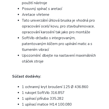
použití nástroje
Posuvný spínač s aretací
Aretace vřetene
Tato univerzální úhlová bruska je vhodná pro
opracování oceli/ kovu, pro stavbu/renovace,
opracování karosérií tak jako pro montáže
SoftVib-držadlo s integrovaným,
patentovaným klíčem pro upínání matic a s
tlumením vibrací
Upozornění: dbejte na nastavení maximálních
otáček stroje
Súčasť dodávky:
1 ochranný kryt broušení 125 Ø
436.860
1 rukojeť SoftVib
316.857
1 upínací příruba
335.282
1 upínací matice M14
100.080