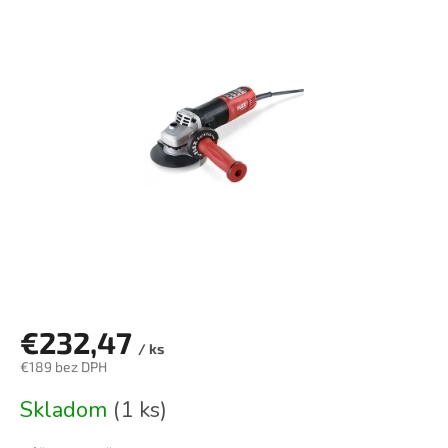
je
0,0
z
5
hviezdičiek.
€232,47
/ ks
€189 bez DPH
Jednotková
Skladom
(1 ks)
cena: