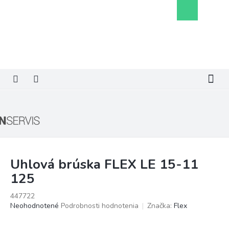
Prejsť
Nákupný
na
košík
obsah
Uhlová brúska FLEX LE 15-11
125
447722
Priemerné
Neohodnotené
Podrobnosti hodnotenia
Značka:
Flex
hodnotenie
produktu