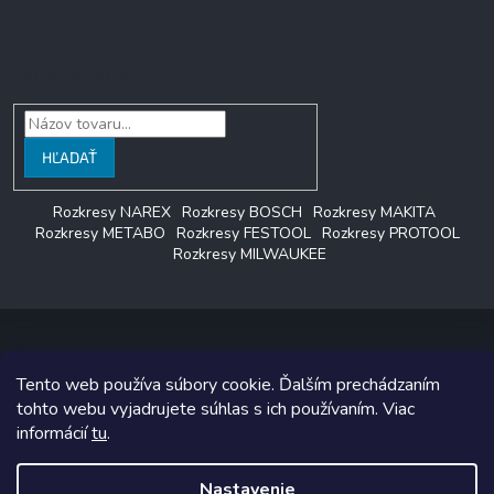
Vyhľadávanie
HĽADAŤ
Rozkresy NAREX
Rozkresy BOSCH
Rozkresy MAKITA
Rozkresy METABO
Rozkresy FESTOOL
Rozkresy PROTOOL
Rozkresy MILWAUKEE
Tento web používa súbory cookie. Ďalším prechádzaním
Copyright 2026
LAGON SERVIS
. Všetky práva vyhradené.
tohto webu vyjadrujete súhlas s ich používaním. Viac
informácií
tu
.
Grafický návrh vytvoril a na Shoptet implementoval
Tomáš Hlad
&
Shoptetak.cz
.
Nastavenie