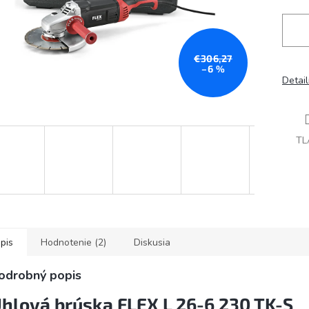
€306,27
–6 %
Detai
TL
pis
Hodnotenie (2)
Diskusia
odrobný popis
hlová brúska FLEX L 26-6 230 TK-S