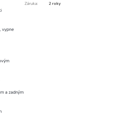
Záruka
:
2 roky
i
, vypne
vovým
m
rom a zadným
h