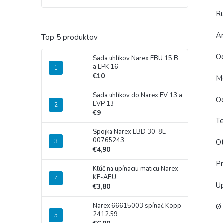
Ru
Ar
Top 5 produktov
Od
Sada uhlíkov Narex EBU 15 B
a EPK 16
€10
Mo
Sada uhlíkov do Narex EV 13 a
Oc
EVP 13
€9
Te
Spojka Narex EBD 30-8E
00765243
Ot
€4,90
P
Kľúč na upínaciu maticu Narex
KF-ABU
Up
€3,80
Narex 66615003 spínač Kopp
Ø 
2412.59