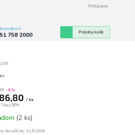
 poriadok
Hodnotenie obchodu
Prihlásenie
cka podpora:
Nákupný
Prázdny košík
51 758 2000
košík
6239
lex
27
–6 %
86,80
/ ks
17 bez DPH
tková
ladom
(2 ks)
e doručiť do:
11.8.2026