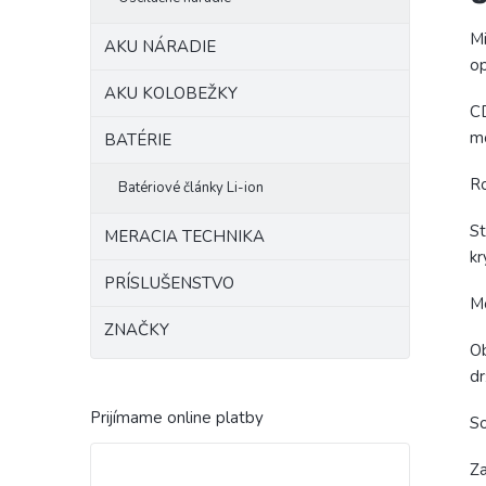
Mi
AKU NÁRADIE
op
AKU KOLOBEŽKY
CD
mo
BATÉRIE
Ro
Batériové články Li-ion
St
MERACIA TECHNIKA
kr
PRÍSLUŠENSTVO
Mo
ZNAČKY
Ob
d
Prijímame online platby
So
Za