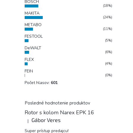
BOSCH
(18%)
MAKITA
(24%)
METABO
(11%)
FESTOOL
(5%)
DeWALT
(6%)
FLEX
(4%)
FEIN
(0%)
Počet hlasov:
601
Posledné hodnotenie produktov
Rotor s kolom Narex EPK 16
Gábor Veres
|
Hodnotenie produktu je 5 z 5 hviezdičiek.
Super prístup predajcu!