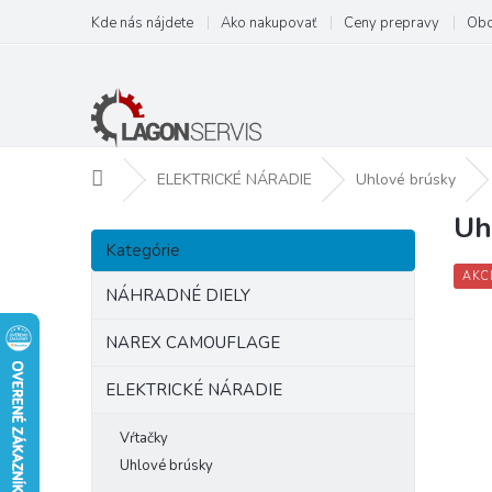
Prejsť
Kde nás nájdete
Ako nakupovať
Ceny prepravy
Obc
na
obsah
Domov
ELEKTRICKÉ NÁRADIE
Uhlové brúsky
Uh
B
Preskočiť
o
Kategórie
kategórie
č
AKC
n
NÁHRADNÉ DIELY
ý
p
NAREX CAMOUFLAGE
a
ELEKTRICKÉ NÁRADIE
n
e
l
Vŕtačky
Uhlové brúsky