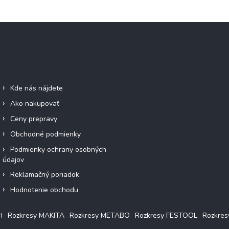
Informácie pre vás
Facebook
Kde nás nájdete
Ako nakupovať
Ceny prepravy
Obchodné podmienky
Podmienky ochrany osobných
údajov
Reklamačný poriadok
Hodnotenie obchodu
H
Rozkresy MAKITA
Rozkresy METABO
Rozkresy FESTOOL
Rozkre