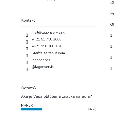
€6,90
Dĺ
H
Kontakt
O
mail
@
lagonservis.sk
1 
+421 51 758 2000
+421 950 380 154
1 
Staňte sa fanúšikom
1 
lagonservis
@lagonservis
1 
Dotazník
Aká je Vaša obľúbená značka náradia?
NAREX
(32%)