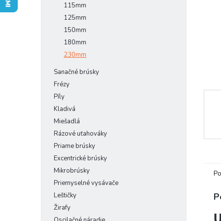
115mm
125mm
150mm
180mm
230mm
Sanačné brúsky
Frézy
Píly
Kladivá
Miešadlá
Rázové uťahováky
Priame brúsky
Excentrické brúsky
Mikrobrúsky
Po
Priemyselné vysávače
Leštičky
P
Žirafy
U
Oscilačné náradie