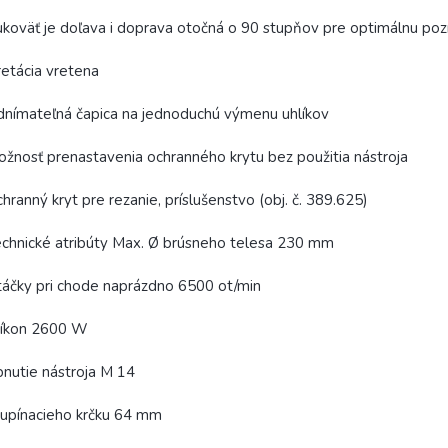
koväť je doľava i doprava otočná o 90 stupňov pre optimálnu pozíc
etácia vretena
nímateľná čapica na jednoduchú výmenu uhlíkov
žnosť prenastavenia ochranného krytu bez použitia nástroja
hranný kryt pre rezanie, príslušenstvo (obj. č. 389.625)
chnické atribúty Max. Ø brúsneho telesa 230 mm
áčky pri chode naprázdno 6500 ot/min
ríkon 2600 W
nutie nástroja M 14
upínacieho krčku 64 mm