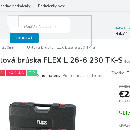
hodné podmienky
Podmienky ochrany osobných údajov
Reklamačný
Zákazní
+421 
HĽADAŤ
230mm
Uhlová brúska FLEX L 26-6 230 TK-S
lová brúska FLEX L 26-6 230 TK-S
46
Značka:
F
IA
NOVINKA
TIP
Priemerné
2 hodnotenia
Podrobnosti hodnotenia
hodnotenie
produktu
€306,
€2
je
5,0
€233,
z
5
Jedno
Sk
hviezdičiek.
cena:
Môžem