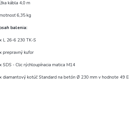
žka kábla 4,0 m
motnosť 6,35 kg
bsah balenia:
x L 26-6 230 TK-S
x prepravný kufor
x SDS - Clic rýchloupínacia matica M14
x diamantový kotúč Standard na betón Ø 230 mm v hodnote 49 E