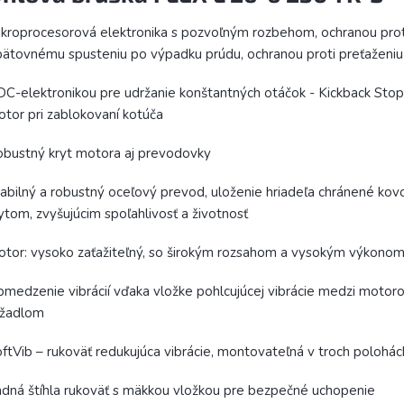
kroprocesorová elektronika s pozvoľným rozbehom, ochranou prot
ätovnému spusteniu po výpadku prúdu, ochranou proti preťaženiu
C-elektronikou pre udržanie konštantných otáčok - Kickback Stop
tor pri zablokovaní kotúča
bustný kryt motora aj prevodovky
abilný a robustný oceľový prevod, uloženie hriadeľa chránené ko
ytom, zvyšujúcim spoľahlivosť a životnosť
tor: vysoko zaťažiteľný, so širokým rozsahom a vysokým výkono
medzenie vibrácií vďaka vložke pohlcujúcej vibrácie medzi moto
ržadlom
ftVib – rukoväť redukujúca vibrácie, montovateľná v troch polohác
dná štíhla rukoväť s mäkkou vložkou pre bezpečné uchopenie