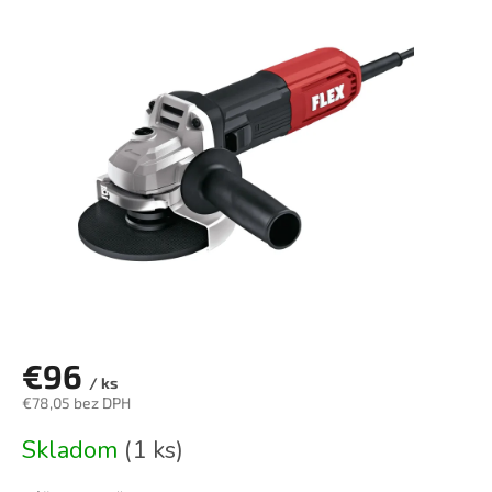
je
0,0
z
5
hviezdičiek.
€96
/ ks
€78,05 bez DPH
Jednotková
Skladom
(1 ks)
cena: