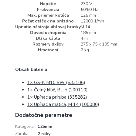
Napätie
230 V
Frekvencia
50/60 Hz
Max. priemer kotúča
125 mm
Počet otáčok na prázdno
12000 1/min
Upnutie nástroja úhlovej brusky
M 14
Obvod uchopenia
185 mm
Dĺžka kábla
4 m
Rozmery dxšxv
275 x 75 x 105 mm
Hmotnosť
2 kg
Obsah balenia:
1× GS-K M10 SW (533106)
1× Čelný kľúč, BL 5 (100110)
1× Upínacia príruba (335282)
1× Upínacia matica, M 14 (100080)
Dodatočné parametre
Kategória
:
125mm
Záruka
:
2 roky