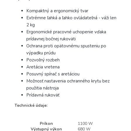
Kompaktný a ergonomický tvar
Extrémne ľahká a ľahko ovládateľná - váži len
2 kg
Ergonomické pracovné uchopenie vďaka
prídavnej bočnej rukoväti
Ochrana proti opätovnému spusteniu po
výpadku prúdu
Pozvoľný rozbeh
Aretácia vretena
Posuvný spínač s aretáciou
Možnosť nastavenia ochranného krytu bez
použitia nástroja
Prídavná rukoväť
Technické údaje:
Príkon
1100 W
Výstupný výkon
680 W