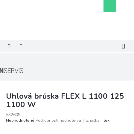
Prejsť
Nákupný
na
košík
obsah
Uhlová brúska FLEX L 1100 125
1100 W
532609
Priemerné
Neohodnotené
Podrobnosti hodnotenia
Značka:
Flex
hodnotenie
produktu