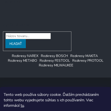
Facebook
Vyhľadávanie
HĽADAŤ
Rozkresy NAREX
Rozkresy BOSCH
Rozkresy MAKITA
Rozkresy METABO
Rozkresy FESTOOL
Rozkresy PROTOOL
Rozkresy MILWAUKEE
Tento web používa súbory cookie. Ďalším prechádzaním
Copyright 2026
LAGON SERVIS
. Všetky práva vyhradené.
tohto webu vyjadrujete súhlas s ich používaním. Viac
informácií
tu
.
Grafický návrh vytvoril a na Shoptet implementoval
Tomáš Hlad
&