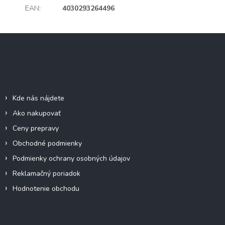
EAN
:
4030293264496
Z
á
p
ä
Informácie pre vás
t
i
Kde nás nájdete
e
Ako nakupovať
Ceny prepravy
Obchodné podmienky
Podmienky ochrany osobných údajov
Reklamačný poriadok
Hodnotenie obchodu